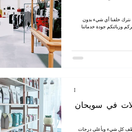
ن نترك خلفنا أي شيء بدون
م وزبائنكم جودة خدماتنا
ات في سويحان
ن ننظف كل شيء وبأعلى درجات