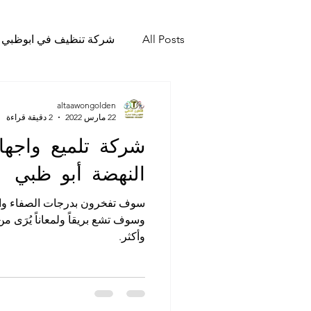
All Posts
شركة تنظيف في ابوظبي
شركة تنظيف المجالس وتنظيف الخي
altaawongolden
22 مارس 2022
2 دقيقة قراءة
شركة تلميع واجهات
شركة تلميع الارضيات وجلي رخام و
النهضة أبو ظبي
سوف تفخرون بدرجات الصفاء والنق
شركة تنظيف مابعد البناء والصيانة
وسوف تشع بريقاً ولمعاناً يُرَى م
وأكثر.
رش الحشرات
مكافحة الصرا