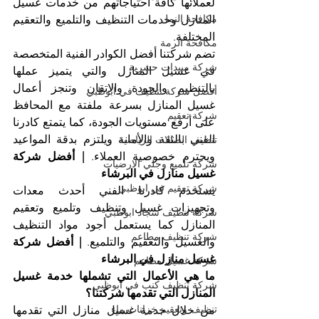
لعملائها كافة احتياجاتهم من خدمات غسيل 
مكافحة النمل
المنازل وخدمات التنظيف والتلميع والتعقيم 
المختلفة.
مكافحة الرمة
تضم شركتنا أفضل الكوادر الفنية المتخصصة 
شركة مبيدات حشرية
في غسيل المنازل والتي يتميز عملها 
بالتنظيم والجودة والاتقان وتنجز أعمال 
أفضل شركة تنظيف في ابوظبي
غسيل المنازل بسرعة ملفتة مع المحافظ 
شركة تعقيم
على أرفع مستويات الجودة، كما يتمتع كادرنا 
الفني بالثقة والأمانة ويلتزم بدقة المواعيد 
تنظيف الصالات الرياضية
ويحترم خصوصية العملاء. 
| أفضل شركة 
شركة تلميع وجلي الارضيات
غسيل منازل في البرشاء
شركة تعقيم في ابوظبي
يستخدم كادرنا الفني أحدث معدات 
وتجهيزات غسيل وتنظيف وتلميع وتعقيم 
شركة تنظيف سجاد ابوظبي
المنازل كما يستعمل أجود مواد التنظيف 
شركة تنظيف مطاعم
والغسيل والتعقيم والتلميع. 
| أفضل شركة 
غسيل منازل في البرشاء
شركة غسيل مطاعم
ما هي الأعمال التي تشملها خدمة غسيل 
شركة تنظيف كنب في ابوظبي
المنازل التي تقدمها شركتنا؟
تنظيف وتعقيم خزانات ماء
من خلال خدمة غسيل منازل التي تقدمها 