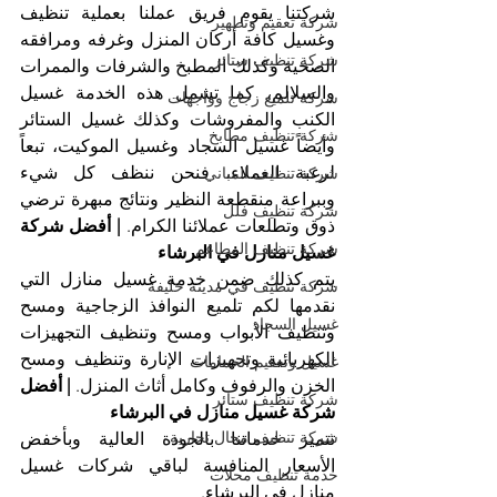
شركتنا يقوم فريق عملنا بعملية تنظيف 
شركة تعقيم وتطهير
وغسيل كافة أركان المنزل وغرفه ومرافقه 
شركة تنظيف ستائر
الصحية وكذلك المطبخ والشرفات والممرات 
والسلالم، كما تشمل هذه الخدمة غسيل 
شركة تلميع زجاج وواجهات
الكنب والمفروشات وكذلك غسيل الستائر 
شركة تنظيف مطابخ
وأيضاً غسيل السجاد وغسيل الموكيت، تبعاً 
لرغبة العملاء، فنحن ننظف كل شيء 
شركة تنظيف المباني
وببراعة منقطعة النظير ونتائج مبهرة ترضي 
شركة تنظيف فلل
ذوق وتطلعات عملائنا الكرام. 
| أفضل شركة 
شركة تنظيف المطاعم
غسيل منازل في البرشاء
يتم كذلك ضمن خدمة غسيل منازل التي 
شركة تنظيف في مدينة خليفة
نقدمها لكم تلميع النوافذ الزجاجية ومسح 
غسيل السجاد
وتنظيف الأبواب ومسح وتنظيف التجهيزات 
الكهربائية وتجهيزات الإنارة وتنظيف ومسح 
غسيل وتعقيم الحمامات
الخزن والرفوف وكامل أثاث المنزل. 
| أفضل 
شركة تنظيف ستائر
شركة غسيل منازل في البرشاء
شركة تنظيف محال تجارية
تتميز خدماتنا بالجودة العالية وبأخفض 
الأسعار المنافسة لباقي شركات غسيل 
خدمة تنظيف محلات
منازل في البرشاء.