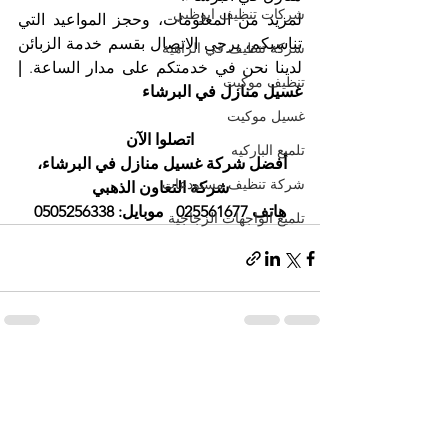
شركات تنظيف ابوظبي
لمزيد من المعلومات، وحجز المواعيد التي 
تناسبكم، يرجى الاتصال بقسم خدمة الزبائن 
شركة تنظيف في الزاهية
لدينا نحن في خدمتكم على مدار الساعة. 
| 
تنظيف موكيت
غسيل منازل في البرشاء
غسيل موكيت
اتصلوا الآن
تلميع الباركيه
أفضل شركة غسيل منازل في البرشاء، 
شركة تنظيف مستودعات
شركة التعاون الذهبي
هاتف 025561677   موبايل: 0505256338
تلميع الواجهات الزجاجية
إظهار الكل
المنشورات الأخيرة