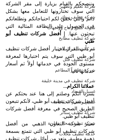
وننصحكم بالقيام بزيارة إلى مقر الشركة 
شركة تعقيم وتطهير
التي سوف تختارونها للتعامل معها بشكل 
شركة تنظيف ستائر
دائم والتي تحقق لكم احتياجاتكم وتطلعاتكم 
في الحصول على النظافة المثالية التي 
شركة تلميع زجاج وواجهات
تبحثون عنها. 
| أفضل شركات تنظيف أبو 
شركة تنظيف مطابخ
ظبي
ثم يأتي القرار لاختيار أفضل شركات تنظيف 
شركة تنظيف المباني
أبو ظبي التي سوف يتم اختبارها لمعرفة 
شركة تنظيف فلل
مستوى الجودة في خدماتها أولاً ثم أسعار 
شركة تنظيف المطاعم
خدماتها ثانياً.
شركة تنظيف في مدينة خليفة
عملائنا الكرام...
غسيل السجاد
يسرنا أنكم وصلتم إلى هنا عند بحثكم عن 
أفضل شركات تنظيف أبو ظبي، لأنكم تتبعون 
غسيل وتعقيم الحمامات
الطريق الصحيح في معرفة أفضل شركات 
شركة تنظيف ستائر
تنظيف أبو ظبي.
شركة تنظيف محال تجارية
تعتبر شركة التعاون الذهبي من أفضل 
شركات تنظيف أبو ظبي التي تتمتع بسمعة 
خدمة تنظيف محلات
ذهبية وطيبة، وتعد من أوائل شركات تنظيف 