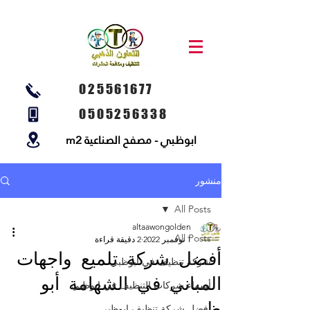
025561677
0505256338
ابوظبي - مصفح الصناعية m2
منشور
All Posts
altaawongolden
All Posts
1 نوفمبر 2022
2 دقيقة قراءة
أفضل شركة تلميع واجهات
شركة تنظيف في ابوظبي
المباني في الشهامة أبو
أسماء شركات التنظيف في ابوظبي
ظبي
أفضل شركة تنظيف ابوظبي