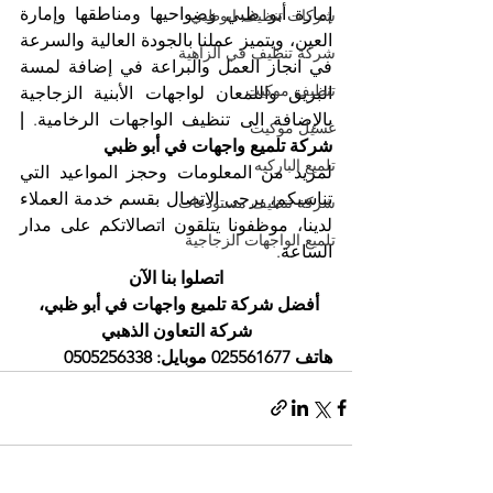
إمارة أبو ظبي وضواحيها ومناطقها وإمارة 
شركات تنظيف ابوظبي
العين، ويتميز عملنا بالجودة العالية والسرعة 
شركة تنظيف في الزاهية
في انجاز العمل والبراعة في إضافة لمسة 
تنظيف موكيت
البريق واللمعان لواجهات الأبنية الزجاجية 
بالإضافة الى تنظيف الواجهات الرخامية. 
| 
غسيل موكيت
شركة تلميع واجهات في أبو ظبي
تلميع الباركيه
لمزيد من المعلومات وحجز المواعيد التي 
تناسبكم، يرجى الاتصال بقسم خدمة العملاء 
شركة تنظيف مستودعات
لدينا، موظفونا يتلقون اتصالاتكم على مدار 
تلميع الواجهات الزجاجية
الساعة.
اتصلوا بنا الآن
أفضل شركة تلميع واجهات في أبو ظبي، 
شركة التعاون الذهبي
هاتف 025561677 موبايل: 0505256338