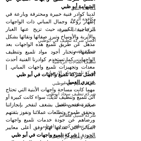
الشهامة أبو ظبي
مكافحة النمل
لدينا كوادر فنية خبيرة ومحترفة وبارعة في 
مكافحة الرمة
إظهار روعة وجمال المباني ذات الواجهات 
الزجاجية الكبيرة حيث تزيح عنها الغبار 
شركة مبيدات حشرية
والأتربة والأوساخ وتبرز صفائها ونقائها بشكل 
أفضل شركة تنظيف في ابوظبي
مذهل عن طريق تلميع هذه الواجهات بعد 
شركة تعقيم
تنظيفها، وتختار أجود مواد تلميع وتنظيف 
الواجهات، كما تستخدم كوادرنا الفنية أحدث 
تنظيف الصالات الرياضية
معدات وتجهيزات تلميع واجهات المباني. 
| 
شركة تلميع وجلي الارضيات
أفضل شركة تلميع واجهات في أبو ظبي
عزيزي العميل...
شركة تعقيم في ابوظبي
مهما كانت مساحة واجهات الأبنية التي تحتاج 
شركة تنظيف سجاد ابوظبي
الى تلميع وتنظيف لديك، سواء كانت كبيرة أو 
صغيرة فنحن نعمل بشغف لنفخر بإنجازاتنا 
شركة تنظيف مطاعم
ونحقق طموح وتطلعات عملائنا ونفوز بثقتهم 
شركة غسيل مطاعم
ورضاهم عن جودة خدمات تلميع واجهات 
شركة تنظيف كنب في ابوظبي
المباني التي نقدمها لهم وفق أعلى معايير 
الجودة. 
| شركة تلميع واجهات في أبو ظبي
تنظيف وتعقيم خزانات ماء