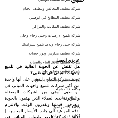
شركة تنظيف المجالس وتنظيف الخيام
شركة تنظيف المطابخ في ابوظبي
شركة تنظيف المكاتب والمراكز
شركة تلميع الارضيات وجلي رخام وجلي
شركة جلي رخام وبلاط تلميع سيراميك
شركة تنظيف مدارس ودور حضانة
عزيزي العميل...
شركة تنظيف مابعد البناء والصيانة
هل تفتش عن الجودة العالية في تلميع 
شركة تنظيف وتعقيم مسابح
واجهات المباني في أبو ظبي؟
تصنف شركة التعاون الذهبي على أنها واحدة 
شركة تنظيف وتنسيق الحدائق
من أكبر شركات تلميع واجهات المباني في 
مكافحة الحشرات
أبو ظبي، وهي من الشركات المفضلة 
والموثوقة لدى العملاء الذين يهتمون بالجودة 
رش الحشرات
ويعرفون قيمتها ويقدرون الوقت والالتزام 
مكافحة الصراصير
بدقة المواعيد الى جانب الأسعار المناسبة. 
| 
مكافحة بق الفراش
أفضل شركة تلميع واجهات المباني في 