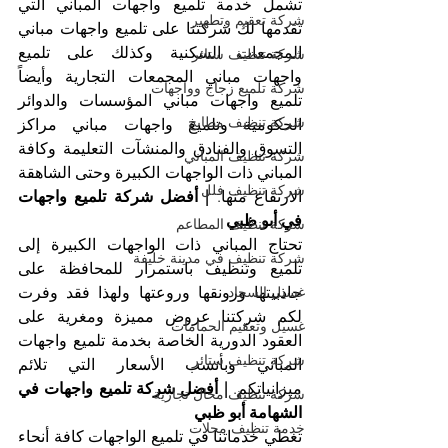
تشمل خدمة تلميع واجهات المباني التي 
شركة تعقيم وتطهير
تقدمها لك شركتنا على تلميع واجهات مباني 
المجمعات السكنية وكذلك على تلميع 
شركة تنظيف ستائر
واجهات مباني المجمعات التجارية وأيضاً 
شركة تلميع زجاج وواجهات
تلميع واجهات مباني المؤسسات والدوائر 
شركة تنظيف مطابخ
الحكومية وتلميع واجهات مباني مراكز 
التسوق والفنادق والمنشآت التعليمة وكافة 
شركة تنظيف المباني
المباني ذات الواجهات الكبيرة وحتى الشاهقة 
شركة تنظيف فلل
الارتفاع منها. 
| أفضل شركة تلميع واجهات 
في أبو ظبي
شركة تنظيف المطاعم
تحتاج المباني ذات الواجهات الكبيرة إلى 
شركة تنظيف في مدينة خليفة
تلميع وتنظيف باستمرار للمحافظة على 
جاذبيتها ورونقها وروعتها ولهذا فقد وفرت 
غسيل السجاد
لكم شركتنا عروض مميزة ومغرية على 
غسيل وتعقيم الحمامات
العقود الدورية الخاصة بخدمة تلميع واجهات 
شركة تنظيف ستائر
المباني وبأنسب الأسعار التي تلائم 
ميزانياتكم. 
| أفضل شركة تلميع واجهات في 
شركة تنظيف محال تجارية
الشهامة أبو ظبي
خدمة تنظيف محلات
تغطي خدماتنا في تلميع الواجهات كافة أنحاء 