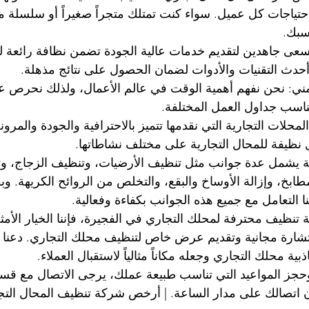
اجات كل عميل. سواء كنت تمتلك متجراً صغيراً أو سلسلة متاج
سبك.
 نسعى جاهدين لتقديم خدمات عالية الجودة تضمن نظافة رائعة ل
أحدث التقنيات والأدوات لضمان الحصول على نتائج مذهلة.
لزمني: نحن نفهم أهمية الوقت في عالم الأعمال، ولذلك نحرص ع
اسب جداول العمل المختلفة.
محلات التجارية التي نقدمها تتميز بالاحترافية والجودة والمرو
 نظيفة للمحال التجارية على مختلف نشاطاتها.
ة يشمل عدة جوانب مثل تنظيف الأرضيات، وتنظيف الزجاج، وت
بخ، وإزالة الأوساخ والبقع، والتخلص من الروائح الكريهة. وب
ا التعامل مع جميع هذه الجوانب بكفاءة وفعالية.
نظيف محترفة لمحلك التجاري في الفجيرة، فإننا الخيار الأمثل
شارة مجانية وتقديم عرض خاص لتنظيف محلك التجاري. دعنا
ة محلك التجاري وجعله مكاناً مثالياً لاستقبال العملاء.
حجز المواعيد التي تناسب طبيعة عملك، يرجى الاتصال مع قسم
ون اتصالك على مدار الساعة. | أرخص شركة تنظيف المحال التج