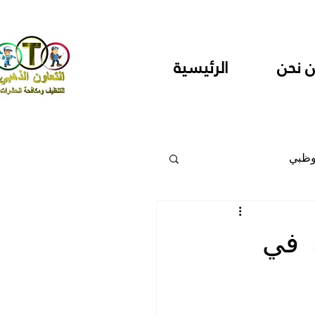
 نحن
الرئيسية
وظبي
 والمراكز
 في
دارس ودور حضانة