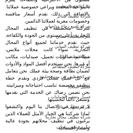
شركة تعقيم وتطهير
بالمواعيد المحددة ويراعي خصوصية عملائنا. 
بالإضافة إلى ذلك، نقدم أسعار منافسة 
شركة تنظيف ستائر
وخصومات مغرية لعملائنا الدائمين. 
شركة تلميع زجاج وواجهات
شركتنا متخصصة في تنظيف المحال 
التجارية بأعلى مستوى من الجودة والكفاءة، 
شركة تنظيف مطابخ
حيث نقدم خدماتنا لجميع أنواع المحال 
شركة تنظيف المباني
التجارية، سواء كانت محلات ملابس، 
مطاعم، صالونات تجميل، صيدليات، مكاتب 
شركة تنظيف فلل
أو غيرها. نحن نستخدم أفضل المواد والأدوات 
شركة تنظيف المطاعم
لضمان نظافة وصحة بيئة عملك. نحن نتعامل 
شركة تنظيف في مدينة خليفة
مع كل عميل بشكل فردي ونقدم خطة 
تنظيف مخصصة تناسب احتياجاته وميزانيته. 
غسيل السجاد
نحن نضمن رضاك عن الخدمة التي نقدمها 
غسيل وتعقيم الحمامات
ونسعى دائماً لتحسينها.
لا تترددوا في الاتصال بنا اليوم واكتشفوا 
شركة تنظيف ستائر
لماذا شركتنا هي الخيار الأمثل للعملاء الذين 
شركة تنظيف محال تجارية
يرغبون في تنظيف محلاتهم بجودة عالية 
خدمة تنظيف محلات
وأسعار اقتصادية.