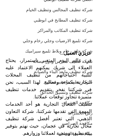
شركة تنظيف المجالس وتنظيف الخيام
شركة تنظيف المطابخ في ابوظبي
شركة تنظيف المكاتب والمراكز
شركة تلميع الارضيات وجلي رخام وجلي
شركة جلي رخام وبلاط تلميع سيراميك
عزيزي العميل...
في عالم اليوم المتغير باستمرار، يحتاج 
شركة تنظيف مدارس ودور حضانة
العملاء إلى شريك يمكنهم الاعتماد عليه 
شركة تنظيف مابعد البناء والصيانة
لتلبية احتياجاتهم من تنظيف المحلات 
التجارية بكفاءة وفعالية. لهذا السبب، نحن 
شركة تنظيف وتعقيم مسابح
في شركتنا نفخر بتقديم خدمات تنظيف 
شركة تنظيف وتنسيق الحدائق
متميزة تتجاوز توقعات عملائنا.
مكافحة الحشرات
تنظيف المحال التجارية هو أحد الخدمات 
المهمة التي تقدمها شركتنا، شركة التعاون 
رش الحشرات
الذهبي، التي تعتبر أفضل شركة تنظيف 
مكافحة الصراصير
محال تجارية في عجمان، حيث نهتم بتوفير 
بيئة نظيفة وصحية لعملائنا وزوارهم. 
مكافحة بق الفراش