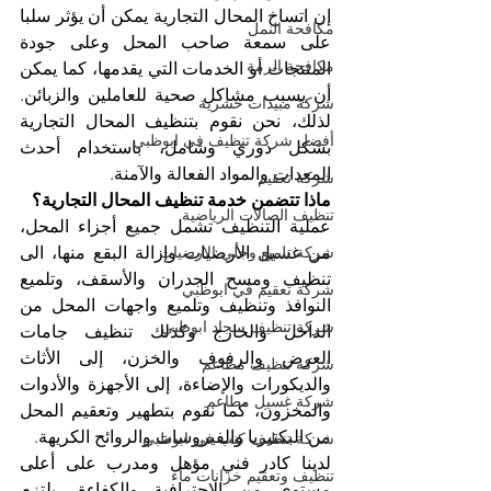
إن اتساخ المحال التجارية يمكن أن يؤثر سلبا 
مكافحة النمل
على سمعة صاحب المحل وعلى جودة 
مكافحة الرمة
المنتجات أو الخدمات التي يقدمها، كما يمكن 
أن يسبب مشاكل صحية للعاملين والزبائن. 
شركة مبيدات حشرية
لذلك، نحن نقوم بتنظيف المحال التجارية 
أفضل شركة تنظيف في ابوظبي
بشكل دوري وشامل، باستخدام أحدث 
المعدات والمواد الفعالة والآمنة. 
شركة تعقيم
ماذا تتضمن خدمة تنظيف المحال التجارية؟
تنظيف الصالات الرياضية
عملية التنظيف تشمل جميع أجزاء المحل، 
من غسيل الأرضيات وإزالة البقع منها، الى 
شركة تلميع وجلي الارضيات
تنظيف ومسح الجدران والأسقف، وتلميع 
شركة تعقيم في ابوظبي
النوافذ وتنظيف وتلميع واجهات المحل من 
شركة تنظيف سجاد ابوظبي
الداخل والخارج وكذلك تنظيف جامات 
العرض والرفوف والخزن، إلى الأثاث 
شركة تنظيف مطاعم
والديكورات والإضاءة، إلى الأجهزة والأدوات 
شركة غسيل مطاعم
والمخزون، كما نقوم بتطهير وتعقيم المحل 
من البكتيريا والفيروسات والروائح الكريهة. 
شركة تنظيف كنب في ابوظبي
لدينا كادر فني مؤهل ومدرب على أعلى 
تنظيف وتعقيم خزانات ماء
مستوى من الاحترافية والكفاءة، يلتزم 