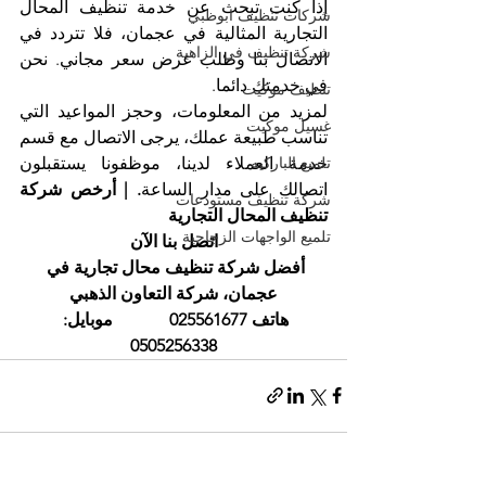
إذا كنت تبحث عن خدمة تنظيف المحال 
شركات تنظيف ابوظبي
التجارية المثالية في عجمان، فلا تتردد في 
شركة تنظيف في الزاهية
الاتصال بنا وطلب عرض سعر مجاني. نحن 
في خدمتك دائما.
تنظيف موكيت
لمزيد من المعلومات، وحجز المواعيد التي 
غسيل موكيت
تناسب طبيعة عملك، يرجى الاتصال مع قسم 
خدمة العملاء لدينا، موظفونا يستقبلون 
تلميع الباركيه
اتصالك على مدار الساعة
. | أرخص شركة 
شركة تنظيف مستودعات
تنظيف المحال التجارية 
تلميع الواجهات الزجاجية
اتصل بنا الآن
أفضل شركة تنظيف محال تجارية في 
عجمان، شركة التعاون الذهبي
هاتف 025561677             موبايل: 
0505256338