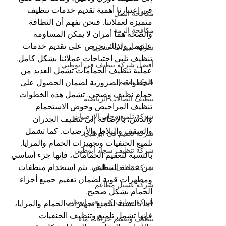
في اعتبارنا أهمية تقديم خدمات تنظيف 
مكافحة النمل
متميزة لعملائنا. فنحن نفهم أن النظافة 
مكافحة الرمة
والصحة هما أمران لا يمكن المساومة 
عليهما، ولذلك نحرص على تقديم خدمات 
شركة مبيدات حشرية
تنظيف تلبي احتياجات عملائنا بشكل كامل.
أفضل شركة تنظيف في ابوظبي
عملية تنظيف الحمامات تشمل العديد من 
شركة تعقيم
الخطوات الضرورية لضمان الحصول على 
حمام نظيف وصحي. تشمل هذه الخطوات 
تنظيف الصالات الرياضية
تنظيف المراحيض وحوض الاستحمام 
شركة تلميع وجلي الارضيات
والدش، بالإضافة إلى تنظيف الجدران 
والسقف والبلاط والأرضيات. كما تشمل 
شركة تعقيم في ابوظبي
تلميع الحنفيات وتجهيزات الحمام والمرايا.
شركة تنظيف سجاد ابوظبي
بالنسبة لتعقيم الحمامات، فإنها جزء أساسي 
من عملية التنظيف. يتم استخدام منظفات 
شركة تنظيف مطاعم
ومطهرات قوية لضمان تعقيم جميع أجزاء 
شركة غسيل مطاعم
الحمام بشكل صحيح.
شركة تنظيف كنب في ابوظبي
أما بالنسبة لتلميع تجهيزات الحمام والمرايا، 
فإنها تشمل تلميع وتنظيف الحنفيات 
تنظيف وتعقيم خزانات ماء