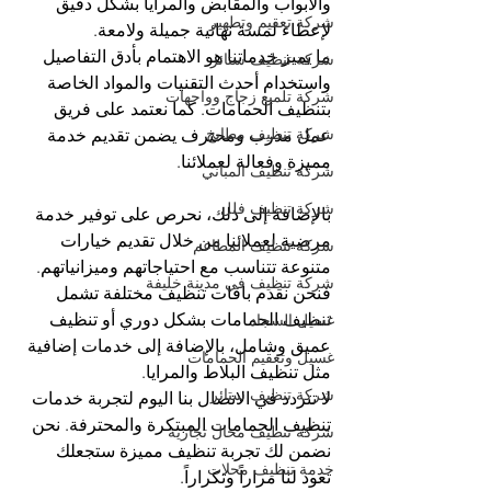
والأبواب والمقابض والمرايا بشكل دقيق 
شركة تعقيم وتطهير
لإعطاء لمسة نهائية جميلة ولامعة.
ما يميز خدماتنا هو الاهتمام بأدق التفاصيل 
شركة تنظيف ستائر
واستخدام أحدث التقنيات والمواد الخاصة 
شركة تلميع زجاج وواجهات
بتنظيف الحمامات. كما نعتمد على فريق 
شركة تنظيف مطابخ
عمل مدرب ومحترف يضمن تقديم خدمة 
مميزة وفعالة لعملائنا.
شركة تنظيف المباني
شركة تنظيف فلل
بالإضافة إلى ذلك، نحرص على توفير خدمة 
مرضية لعملائنا من خلال تقديم خيارات 
شركة تنظيف المطاعم
متنوعة تتناسب مع احتياجاتهم وميزانياتهم. 
شركة تنظيف في مدينة خليفة
فنحن نقدم باقات تنظيف مختلفة تشمل 
تنظيف الحمامات بشكل دوري أو تنظيف 
غسيل السجاد
عميق وشامل، بالإضافة إلى خدمات إضافية 
غسيل وتعقيم الحمامات
مثل تنظيف البلاط والمرايا.
شركة تنظيف ستائر
لا تتردد في الاتصال بنا اليوم لتجربة خدمات 
تنظيف الحمامات المبتكرة والمحترفة. نحن 
شركة تنظيف محال تجارية
نضمن لك تجربة تنظيف مميزة ستجعلك 
خدمة تنظيف محلات
تعود لنا مراراً وتكراراً.