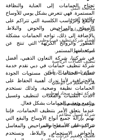
تحتاج الحمامات إلى العناية والنظافة 
مكافحة النمل
المستمرة. فهي تتعرض بشكل يومي للأوساخ 
مكافحة الرمة
والبقع والرواسب الكلسية التي تتراكم على 
الأسطح والمراحيض والحوض والبلاط. 
شركة مبيدات حشرية
بالإضافة إلى ذلك، تواجه الحمامات مشكلة 
أفضل شركة تنظيف في ابوظبي
الفطور والروائح الكريهة التي تنتج عن 
استخدامها المستمر.
شركة تعقيم
في شركتنا، شركة التعاون الذهبي، أفضل 
تنظيف الصالات الرياضية
شركة تنظيف حمامات في دبي نقدم خدمة 
شركة تلميع وجلي الارضيات
تنظيف الحمامات بأعلى مستويات الجودة 
والاحترافية. لأننا ندرك أهمية الحفاظ على 
شركة تعقيم في ابوظبي
الحمامات نظيفة وصحية، ولذلك نستخدم 
شركة تنظيف سجاد ابوظبي
أحدث التقنيات والمعدات لتنظيف وغسيل 
وتلميع وتعقيم الحمامات بشكل فعال.
شركة تنظيف مطاعم
عندما يتعلق الأمر بتنظيف الحمامات، فإننا 
شركة غسيل مطاعم
نهتم بإزالة جميع أنواع الأوساخ والبقع التي 
شركة تنظيف كنب في ابوظبي
تتراكم على الأسطح والمراحيض والمغاسل 
وأحواض الاستحمام والبلاط، ونستخدم 
تنظيف وتعقيم خزانات ماء