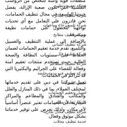
منظفات قوية وآمنة للتخلص من الرواسب 
شركة تعقيم وتطهير
الكلسية التي تكون صعبة الإزالة، بفضل 
خبرتنا الواسعة في مجال تنظيف الحمامات، 
شركة تنظيف ستائر
نحن قادرون على التعامل مع أي تحديات 
شركة تلميع زجاج وواجهات
تواجهنا للحصول على حمامات نظيفة 
ومشرقة.
شركة تنظيف مطابخ
بالإضافة إلى عملية التنظيف والغسيل 
شركة تنظيف المباني
والتلميع، نقدم خدمة تعقيم الحمامات لضمان 
شركة تنظيف فلل
الحفاظ على مستويات النظافة والصحة 
العالية. حيث نستخدم منتجات تعقيم آمنة 
شركة تنظيف المطاعم
وفعالة للقضاء على الجراثيم والبكتيريا التي 
شركة تنظيف في مدينة خليفة
قد تتراكم في الحمامات.
تعمل شركتنا في دبي على تقديم خدماتها 
غسيل السجاد
لمختلف العملاء، بما في ذلك المنازل والفلل 
غسيل وتعقيم الحمامات
والمكاتب والفنادق والمطاعم والمراكز 
شركة تنظيف ستائر
التجارية. لأن الحمامات تعتبر عنصراً أساسياً 
لأي مكان، ولذلك نحرص على توفير خدماتنا 
شركة تنظيف محال تجارية
بشكل موثوق وفعال.
خدمة تنظيف محلات