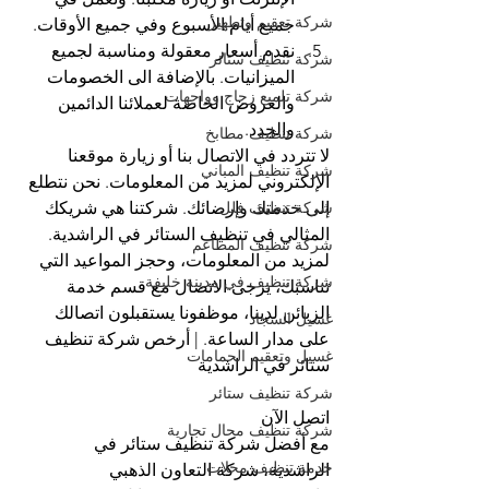
شركة تعقيم وتطهير
جميع أيام الأسبوع وفي جميع الأوقات.
نقدم أسعار معقولة ومناسبة لجميع 
شركة تنظيف ستائر
الميزانيات. بالإضافة الى الخصومات 
شركة تلميع زجاج وواجهات
والعروض الخاصة لعملائنا الدائمين 
والجدد.
شركة تنظيف مطابخ
لا تتردد في الاتصال بنا أو زيارة موقعنا 
شركة تنظيف المباني
الإلكتروني لمزيد من المعلومات. نحن نتطلع 
إلى خدمتك وإرضائك. شركتنا هي شريكك 
شركة تنظيف فلل
المثالي في تنظيف الستائر في الراشدية.
شركة تنظيف المطاعم
لمزيد من المعلومات، وحجز المواعيد التي 
شركة تنظيف في مدينة خليفة
تناسبك، يرجى الاتصال مع قسم خدمة 
الزبائن لدينا، موظفونا يستقبلون اتصالك 
غسيل السجاد
على مدار الساعة. | أرخص شركة تنظيف 
غسيل وتعقيم الحمامات
ستائر في الراشدية
شركة تنظيف ستائر
اتصل الآن
شركة تنظيف محال تجارية
مع أفضل شركة تنظيف ستائر في 
خدمة تنظيف محلات
الراشدية، شركة التعاون الذهبي