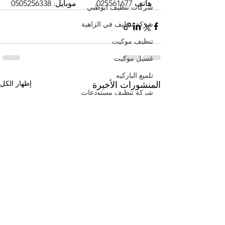
هاتف 025561677          موبايل: 0505256338
شركات تنظيف ابوظبي
شركة تنظيف في الزاهية
تنظيف موكيت
غسيل موكيت
تلميع الباركيه
إظهار الكل
المنشورات الأخيرة
شركة تنظيف مستودعات
تلميع الواجهات الزجاجية