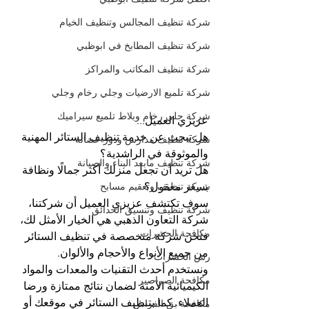
شركة تنظيف المجالس وتنظيف الخيام
شركة تنظيف المطابخ في ابوظبي
شركة تنظيف المكاتب والمراكز
شركة تلميع الارضيات وجلي رخام وجلي
شركة جلي رخام وبلاط تلميع سيراميك
عزيزي العميل...
هل تبحث عن خدمة تنظيف الستائر المهنية 
شركة تنظيف مدارس ودور حضانة
والموثوقة في الراشدية؟
شركة تنظيف مابعد البناء والصيانة
هل تريد أن تجعل منزلك أكثر جمالًا ونظافة 
بسعر معقول؟
شركة تنظيف وتعقيم مسابح
سوف تكتشف عزيزي العميل أن شركتنا، 
شركة تنظيف وتنسيق الحدائق
شركة التعاون الذهبي هي الخيار الأمثل لك، 
مكافحة الحشرات
فنحن شركة متخصصة في تنظيف الستائر 
من جميع الأنواع والأحجام والألوان. 
رش الحشرات
ونستخدم أحدث التقنيات والمعدات والمواد 
مكافحة الصراصير
الكيميائية الآمنة لضمان نتائج ممتازة ورضا 
العملاء. كما بتنظيف الستائر في موقعك أو 
مكافحة بق الفراش