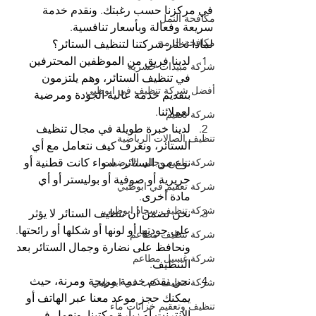
في مركزنا حسب رغبتك. ونقدم خدمة 
مكافحة النمل
سريعة وفعالة وبأسعار تنافسية.
مكافحة الرمة
لماذا تختار شركتنا لتنظيف الستائر؟
لدينا فريق من الموظفين المحترفين 
شركة مبيدات حشرية
في تنظيف الستائر، وهم يلتزمون 
أفضل شركة تنظيف في ابوظبي
بتقديم خدمة عالية الجودة ومرضية 
لعملائنا.
شركة تعقيم
لدينا خبرة طويلة في مجال تنظيف 
تنظيف الصالات الرياضية
الستائر، ونعرف كيف نتعامل مع أي 
نوع من الستائر، سواء كانت قطنية أو 
شركة تلميع وجلي الارضيات
حريرية أو صوفية أو بوليستر أو أي 
شركة تعقيم في ابوظبي
مادة أخرى.
شركة تنظيف سجاد ابوظبي
نحن نضمن أن تنظيف الستائر لا يؤثر 
على جودتها أو لونها أو شكلها أو رائحتها. 
شركة تنظيف مطاعم
ونحافظ على نضارة وجمال الستائر بعد 
شركة غسيل مطاعم
التنظيف.
نحن نقدم خدمة مريحة ومرنة، حيث 
شركة تنظيف كنب في ابوظبي
يمكنك حجز موعد معنا عبر الهاتف أو 
تنظيف وتعقيم خزانات ماء
الإنترنت أو زيارة مكتبنا. ونعمل في 