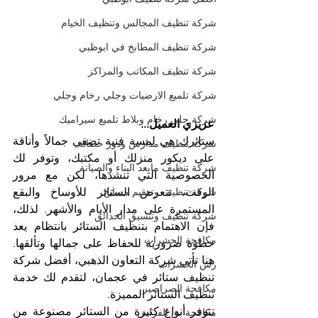
شركة تنظيف المجالس وتنظيف الخيام
شركة تنظيف المطابخ في ابوظبي
شركة تنظيف المكاتب والمراكز
شركة تلميع الارضيات وجلي رخام وجلي
شركة جلي رخام وبلاط تلميع سيراميك
عزيزي العميل...
ستائرك هي لمسة فنية تضفي جمالاً وأناقة 
شركة تنظيف مدارس ودور حضانة
على ديكور منزلك أو مكتبك، وتوفر لك 
شركة تنظيف مابعد البناء والصيانة
الخصوصية التي تنشدها، لكن مع مرور 
الوقت، تتعرض الستائر للأوساخ والبقع 
شركة تنظيف وتعقيم مسابح
المستمرة على مدار الأيام والأشهر. لذلك، 
شركة تنظيف وتنسيق الحدائق
فإن الاهتمام بتنظيف الستائر بانتظام يعد 
مكافحة الحشرات
خطوة ضرورية للحفاظ على جمالها وتألقها. 
هنا تأتي شركة التعاون الذهبي، أفضل شركة 
رش الحشرات
تنظيف ستائر في عجمان، لتقدم لك خدمة 
مكافحة الصراصير
تنظيف الستائر المميزة.
تتوفر أنواع كثيرة من الستائر مصنوعة من 
مكافحة بق الفراش