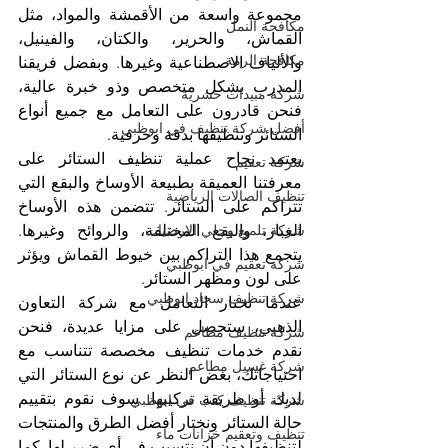
مجموعة واسعة من الأقمشة والمواد، مثل 
مكافحة النمل
القماش، والحرير، والكتان، والفينيل، 
مكافحة الرمة
والألياف الاصطناعية وغيرها. وبفضل فريقنا 
المدرب بشكل متخصص وذو خبرة عالية، 
شركة مبيدات حشرية
فنحن قادرون على التعامل مع جميع أنواع 
أفضل شركة تنظيف في ابوظبي
الستائر وتنظيفها بدقة وحرفية.
يعتمد نجاح عملية تنظيف الستائر على 
شركة تعقيم
معرفتنا العميقة بطبيعة الأوساخ والبقع التي 
تنظيف الصالات الرياضية
تتراكم على الستائر. تتضمن هذه الأوساخ 
الغبار، والبقع المختلفة، والروائح وغيرها. 
شركة تلميع وجلي الارضيات
يتجمع هذا التراكم بين خيوط القماش ويؤثر 
شركة تعقيم في ابوظبي
على لون ومظهر الستائر.
شركة تنظيف سجاد ابوظبي
عندما تختار التعامل مع شركة التعاون 
الذهبي، ستحصل على مزايا عديدة، فنحن 
شركة تنظيف مطاعم
نقدم خدمات تنظيف مخصصة تتناسب مع 
شركة غسيل مطاعم
احتياجاتك، بغض النظر عن نوع الستائر التي 
لديك أو طريقة تركيبها. سوف نقوم بتقييم 
شركة تنظيف كنب في ابوظبي
حالة الستائر ونختار أفضل الطرق والمنتجات 
تنظيف وتعقيم خزانات ماء
لتنظيفها دون أن نتسبب في أي ضرر لها. كما 