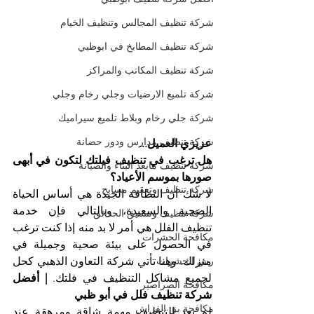
شركة تنظيف المجالس وتنظيف الخيام
شركة تنظيف المطابخ في ابوظبي
شركة تنظيف المكاتب والمراكز
شركة تلميع الارضيات وجلي رخام وجلي
شركة جلي رخام وبلاط تلميع سيراميك
شركة تنظيف مدارس ودور حضانة
عزيزي العميل...
هل ترغب في تنظيف فيلتك لتكون في أبهى 
شركة تنظيف مابعد البناء والصيانة
صورها بموسم الأعياد؟
شركة تنظيف وتعقيم مسابح
لا شك أن النظافة الجيدة هي أساس الحياة 
الصحية والسعيدة، وبالتالي فإن خدمة 
شركة تنظيف وتنسيق الحدائق
تنظيف الفلل هي أمر لا بد منه إذا كنت ترغب 
مكافحة الحشرات
في الحصول على بيئة صحية وجميلة في 
منزلك. وهنا تأتي شركة التعاون الذهبي كحل 
رش الحشرات
لجميع مشاكل التنظيف في فلتك. 
| أفضل 
مكافحة الصراصير
شركة تنظيف فلل في أبو ظبي
مكافحة بق الفراش
لم يعد التنظيف مهمة شاقة ومرهقة عند 