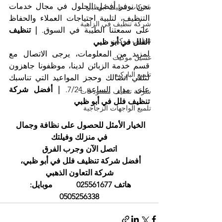
نحن نوفر أفضل الحلول في مجال خدمات 
شركات تنظيف ابوظبي
التنظيف، لتلبية احتياجات العملاء والحفاظ 
شركة تنظيف في الزاهية
على سمعتنا الطيبة في السوق. 
| تنظيف 
تنظيف موكيت
الفلل في أبو ظبي
لمزيد من المعلومات، يرجى الاتصال مع 
غسيل موكيت
قسم خدمة الزبائن لدينا، موظفونا جاهزون 
تلميع الباركيه
لتلقي اتصالك وحجز المواعيد التي تناسبك 
على مدار الساعة 7/24. 
| أفضل شركة 
شركة تنظيف مستودعات
تنظيف فلل في أبو ظبي
تلميع الواجهات الزجاجية
الخيار الأمثل للحصول على نظافة وجمال 
في منزلك وفيلتك
اتصل الآن وجرب الفرق
أفضل شركة تنظيف فلل في أبو ظبي، 
شركة التعاون الذهبي
هاتف 025561677            موبايل: 
0505256338