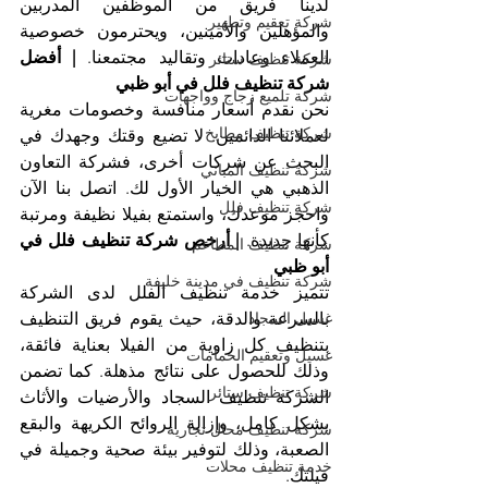
لدينا فريق من الموظفين المدربين 
شركة تعقيم وتطهير
والمؤهلين والأمينين، ويحترمون خصوصية 
العملاء وعادات وتقاليد مجتمعنا. 
| أفضل 
شركة تنظيف ستائر
شركة تنظيف فلل في أبو ظبي
شركة تلميع زجاج وواجهات
نحن نقدم أسعار منافسة وخصومات مغرية 
شركة تنظيف مطابخ
لعملائنا الدائمين. لا تضيع وقتك وجهدك في 
البحث عن شركات أخرى، فشركة التعاون 
شركة تنظيف المباني
الذهبي هي الخيار الأول لك. اتصل بنا الآن 
شركة تنظيف فلل
واحجز موعدك، واستمتع بفيلا نظيفة ومرتبة 
كأنها جديدة. 
| أرخص شركة تنظيف فلل في 
شركة تنظيف المطاعم
أبو ظبي
شركة تنظيف في مدينة خليفة
تتميز خدمة تنظيف الفلل لدى الشركة 
بالسرعة والدقة، حيث يقوم فريق التنظيف 
غسيل السجاد
بتنظيف كل زاوية من الفيلا بعناية فائقة، 
غسيل وتعقيم الحمامات
وذلك للحصول على نتائج مذهلة. كما تضمن 
شركة تنظيف ستائر
الشركة تنظيف السجاد والأرضيات والأثاث 
بشكل كامل، وإزالة الروائح الكريهة والبقع 
شركة تنظيف محال تجارية
الصعبة، وذلك لتوفير بيئة صحية وجميلة في 
خدمة تنظيف محلات
فيلتك.