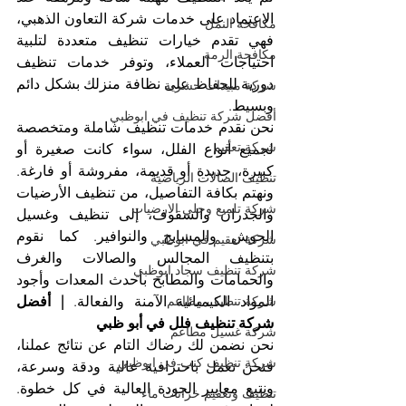
الاعتماد على خدمات شركة التعاون الذهبي، 
مكافحة النمل
فهي تقدم خيارات تنظيف متعددة لتلبية 
مكافحة الرمة
احتياجات العملاء، وتوفر خدمات تنظيف 
دورية للحفاظ على نظافة منزلك بشكل دائم 
شركة مبيدات حشرية
وبسيط.
أفضل شركة تنظيف في ابوظبي
نحن نقدم خدمات تنظيف شاملة ومتخصصة 
شركة تعقيم
لجميع أنواع الفلل، سواء كانت صغيرة أو 
كبيرة، جديدة أو قديمة، مفروشة أو فارغة. 
تنظيف الصالات الرياضية
ونهتم بكافة التفاصيل، من تنظيف الأرضيات 
شركة تلميع وجلي الارضيات
والجدران والسقوف، إلى تنظيف وغسيل 
الحوش والمسابح والنوافير. كما نقوم 
شركة تعقيم في ابوظبي
بتنظيف المجالس والصالات والغرف 
شركة تنظيف سجاد ابوظبي
والحمامات والمطابخ بأحدث المعدات وأجود 
المواد الكيميائية الآمنة والفعالة. 
| أفضل 
شركة تنظيف مطاعم
شركة تنظيف فلل في أبو ظبي
شركة غسيل مطاعم
نحن نضمن لك رضاك التام عن نتائج عملنا، 
شركة تنظيف كنب في ابوظبي
فنحن نعمل باحترافية عالية ودقة وسرعة، 
ونتبع معايير الجودة العالية في كل خطوة. 
تنظيف وتعقيم خزانات ماء