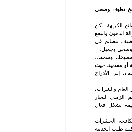
هل تعاني من انتشار الروائح الكريهة والبقع في مطبخك وتريد الحصول على مطبخ نظيف وصحي 
مطبخك هو قلب منزلك، ولذلك يجب أن يكون نظيفاً ومرتباً وخالياً من البكتيريا والروائح الكريهة. لكن 
تنظيف المطبخ ليس بالأمر السهل، فهو يتطلب وقتاً وجهداً ومعرفة بالمواد المناسبة لإزالة الدهون والبقع 
والأوساخ. لهذا السبب، نحن في شركة التعاون الذهبي التي تعد أفضل شركة تنظيف مطابخ في 
وصحي وجميل. 
نحن نستخدم أحدث المعدات وأفضل المواد الطبيعية التي تحافظ على سلامة مطبخك وصحتك. 
ونتعامل مع جميع أنواع المطابخ، سواء كانت صغيرة أو كبيرة، حديثة أو تقليدية، خشبية أو معدنية. حيث 
نقوم بتنظيف جميع أجزاء المطبخ، من غسيل الأرضيات وتنظيف الجدران والسقف، إلى الأدراج 
نحن نعلم أن اتساخ المطابخ يحدث بسبب عوامل عديدة، مثل عملية الطهي وتحضير العام والشراب، 
والانسكابات وتطاير ذرات الزيوت والدهون، أو بسبب التهوية السيئة أو التراكم الزمني للغبار 
والحشرات، لذلك، نحن نقوم بتحليل حالة مطبخك وتحديد الطرق المناسبة لتنظيفه بشكل فعال 
تتضمن خدمة تنظيف المطابخ عملية تعقيم المطبخ وتجهيزاته وتلميعها وكذلك مكافحة الحشرات 
والقوارض. ونستخدم مواد تنظيف آمنة وفعالة ونتبع أعلى معايير الجودة والصحة. يمكنك طلب الخدمة 