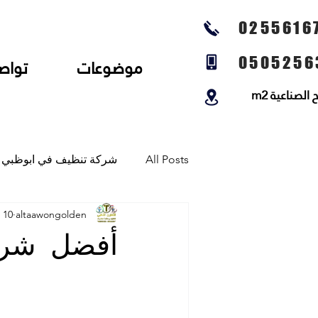
0255616
0505256
موضوعات
تواص
لصناعية m2
All Posts
شركة تنظيف في ابوظبي
altaawongolden
10 سبتمبر 2023
شركة تنظيف المجالس وتنظيف الخي
أفضل شرك
شركة تلميع الارضيات وجلي رخام و