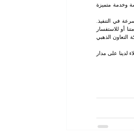
لمرة واحدة فقط أو بشكل دوري حسب احتياجاتك ورغباتك. نحن نقدم أسعار منافسة وخدمة متميزة 
نحن نضمن لك رضاك التام عن خدماتنا، فنحن نقدم أسعاراً منافسة وجودة عالية وسرعة في التنفيذ. 
كما نقدم خصومات خاصة للعملاء الدائمين والجدد. لا تتردد في الاتصال بنا لطلب خدمتنا أو للاستفسار 
عن أي شيء يخص تنظيف مطبخك. نحن في انتظار خدمتك بكل احترافية وود. شركة التعاون الذهبي 
لمزيد من المعلومات وحجز المواعيد التي تناسبك، يرجى الاتصال مع قسم خدمة العملاء لدينا على مدار 