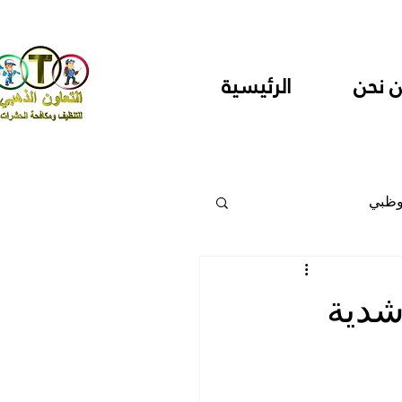
 نحن
الرئيسية
وظبي
 والمراكز
دية
دارس ودور حضانة