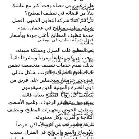
هل ترغبين في قضاء وقت أكثر مع عائلتك 
مكافحة النمل
بدلاً من قضائه في تنظيف المطبخ؟
مكافحة الرمة
في شركتنا، شركة التعاون الذهبي، أفضل 
شركة تنظيف مطابخ في عجمان، نقدم 
شركة مبيدات حشرية
خدمة تنظيف المطابخ بأعلى جودة وبأسعار 
أفضل شركة تنظيف في ابوظبي
مناسبة.
يعد المطبخ قلب المنزل ومملكة سيدته، 
شركة تعقيم
ويجب أن يكون نظيفاً ومرتباً ومشرقاً دائماً. 
تنظيف الصالات الرياضية
لذلك، نقدم خدمات تنظيف متخصصة تضمن 
شركة تلميع وجلي الارضيات
لك المطبخ النظيف والمرتب بشكل مثالي.
عند حجز خدمتنا، ستحصلين على فريق من 
شركة تعقيم في ابوظبي
ذوي الخبرة والمهنية الذين سيقومون 
شركة تنظيف سجاد ابوظبي
بتنظيف كل زوايا المطبخ بعناية فائقة. 
سيقومون بتنظيف الرفوف، وتلميع الأسطح، 
شركة تنظيف مطاعم
وتنظيف الحوض وتجهيزات المطبخ، وتنظيف 
شركة غسيل مطاعم
الثلاجة والفرن، وكل محتوياته.
شركة تنظيف كنب في ابوظبي
المطبخ هو واحد من أكثر الأماكن تعرضاً 
للأوساخ والبقع والروائح في المنزل. بسبب 
تنظيف وتعقيم خزانات ماء