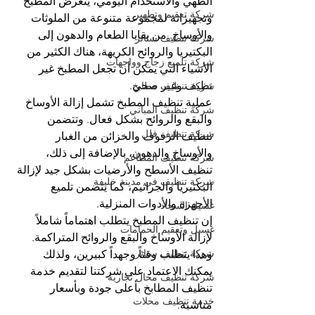
الطهي والاستخدام اليومي، يتعرض المطبخ 
شركة تعقيم وتطهير
وتجهيزاته لمجموعة متنوعة من الملوثات 
والأوساخ. من بقايا الطعام والدهون إلى 
شركة تنظيف ستائر
البكتيريا والروائح الكريهة، هناك الكثير من 
شركة تلميع زجاج وواجهات
الأشياء التي يمكن أن تجعل المطبخ غير 
نظيف وغير صحي.
شركة تنظيف مطابخ
عملية تنظيف المطبخ تشمل إزالة الأوساخ 
شركة تنظيف المباني
والبقع والروائح بشكل فعال. وتتضمن 
شركة تنظيف فلل
تنظيف الرفوف والخزائن من الغبار 
والأوساخ والدهون، بالإضافة إلى ذلك، 
شركة تنظيف المطاعم
تنظيف الأسطح والأرضيات بشكل جيد لإزالة 
شركة تنظيف في مدينة خليفة
البكتيريا والجراثيم، كما يتضمن تلميع 
الأجهزة والأدوات المنزلية.
غسيل السجاد
إن تنظيف المطبخ يتطلب اهتماماً شاملاً 
غسيل وتعقيم الحمامات
لإزالة الأوساخ والبقع والروائح المتراكمة. 
شركة تنظيف ستائر
وهذا يتطلب وقتاً وجهداً كبيرين، ولذلك 
يمكنك الاعتماد على شركتنا لتقديم خدمة 
شركة تنظيف محال تجارية
تنظيف المطابخ بأعلى جودة وبأسعار 
خدمة تنظيف محلات
مناسبة.