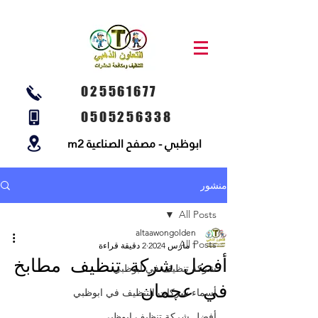
025561677
0505256338
ابوظبي - مصفح الصناعية m2
منشور
All Posts
altaawongolden
All Posts
1 مارس 2024
2 دقيقة قراءة
أفضل شركة تنظيف مطابخ
شركة تنظيف في ابوظبي
في عجمان
أسماء شركات التنظيف في ابوظبي
أفضل شركة تنظيف ابوظبي