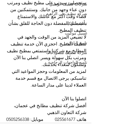
ستحصلين سيدتي على مطبخ نظيف ومرتب 
شركات تنظيف ابوظبي
دون عناء وجهد من جانبك. وستتمكنين من 
شركة تنظيف في الزاهية
قضاء وقت أكثر مع عائلتك والاستمتاع 
بأنشطتك المفضلة دون الحاجة للقلق بشأن 
تنظيف موكيت
تنظيف المطبخ.
غسيل موكيت
لا تضيعي المزيد من الوقت والجهد في 
تلميع الباركيه
تنظيف المطبخ. احجزي الآن خدمة تنظيف 
المطابخ مع شركتنا واستمتعي بمطبخ نظيف 
شركة تنظيف مستودعات
ومرتب بكل سهولة ويسر. اتصلي بنا الآن 
تلميع الواجهات الزجاجية
وسنكون سعداء بخدمتك.
لمزيد من المعلومات وحجز المواعيد التي 
تناسبكم، يرجى الاتصال مع قسم خدمة 
العملاء لدينا على مدار الساعة.
اتصلوا بنا الآن
أفضل شركة تنظيف مطابخ في عجمان، 
شركة التعاون الذهبي
هاتف 025561677          موبايل: 0505256338