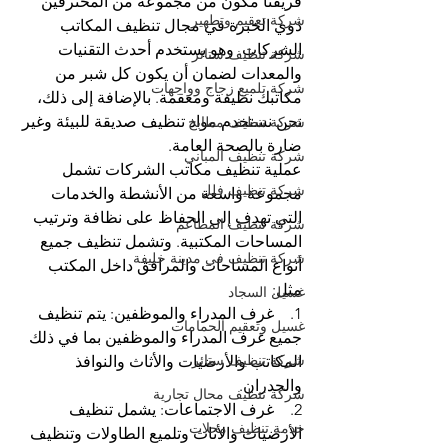
فريقنا مكون من مجموعة من المحترفين 
شركة تعقيم وتطهير
ذوي الخبرة في مجال تنظيف المكاتب 
الشركات. وهو يستخدم أحدث التقنيات 
شركة تنظيف ستائر
والمعدات لضمان أن يكون كل شبر من 
شركة تلميع زجاج وواجهات
مكاتبك نظيفة ومعقمة. بالإضافة إلى ذلك، 
نحن نستخدم مواد تنظيف صديقة للبيئة وغير 
شركة تنظيف مطابخ
ضارة بالصحة العامة.
شركة تنظيف المباني
عملية تنظيف مكاتب الشركات تشمل 
شركة تنظيف فلل
مجموعة واسعة من الأنشطة والخدمات 
التي تهدف إلى الحفاظ على نظافة وترتيب 
شركة تنظيف المطاعم
المساحات المكتبية. وتشمل تنظيف جميع 
شركة تنظيف في مدينة خليفة
أنواع المساحات والمرافق داخل المكتب 
مثل:
غسيل السجاد
1.    غرف المدراء والموظفين: يتم تنظيف 
غسيل وتعقيم الحمامات
جميع غرف المدراء والموظفين بما في ذلك 
شركة تنظيف ستائر
المكاتب والأرضيات والأثاث والنوافذ 
والجدران.
شركة تنظيف محال تجارية
2.    غرف الاجتماعات: يشمل تنظيف 
خدمة تنظيف محلات
الأرضيات والأثاث وتلميع الطاولات وتنظيف 