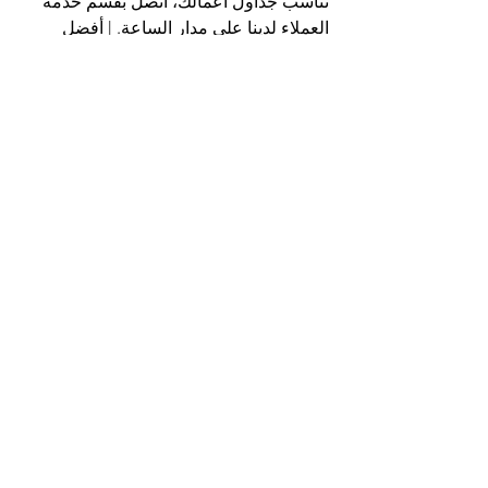
تناسب جداول أعمالك، اتصل بقسم خدمة 
العملاء لدينا على مدار الساعة. | أفضل 
شركة تنظيف مكاتب في الراشدية
اتصل الآن
مع أفضل شركة تنظيف مكاتب في 
الراشدية، شركة التعاون الذهبي
هاتف 025561677           موبايل: 0505256338
إظهار الكل
المنشورات الأخيرة