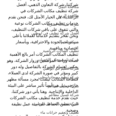
شركتنا، شركة التعاون الذهبي، أفضل 
مكافحة النمل
شركة تنظيف مكاتب الشركات في 
مكافحة الرمة
الراشدية، هي الخيار الأمثل لك، فنحن نقدم 
خدمات تنظيف مكاتب الشركات نوعية 
شركة مبيدات حشرية
والتي تتفوق على باقي شركات التنظيف، 
أفضل شركة تنظيف في ابوظبي
ونحن نفخر بتقديم خدماتنا لعملائنا بأعلى 
مستويات الجودة والاحترافية، وبأسعار 
شركة تعقيم
اقتصادية منافسة.
تنظيف الصالات الرياضية
تنظيف المكاتب الشركات أمر بالغ الأهمية 
شركة تلميع وجلي الارضيات
لصحة وراحة الموظفين وزوار الشركة، وهو 
يعكس اهتمام الشركة بالتفاصيل وله دور 
شركة تعقيم في ابوظبي
كبير ومؤثر في صورة الشركة لدى العملاء، 
شركة تنظيف سجاد ابوظبي
فنظافة المكاتب ليست مجرد مسألة مظهر 
خارجي، بل هي أيضاً تأثير مباشر على البيئة 
شركة تنظيف مطاعم
الداخلية والإنتاجية. وهنا يأتي دور شركتنا، 
شركة غسيل مطاعم
حيث نقدم خدمة تنظيف مكاتب الشركات 
شركة تنظيف كنب في ابوظبي
التي تضمن الحفاظ على بيئة عمل نظيفة 
وصحية.
تنظيف وتعقيم خزانات ماء