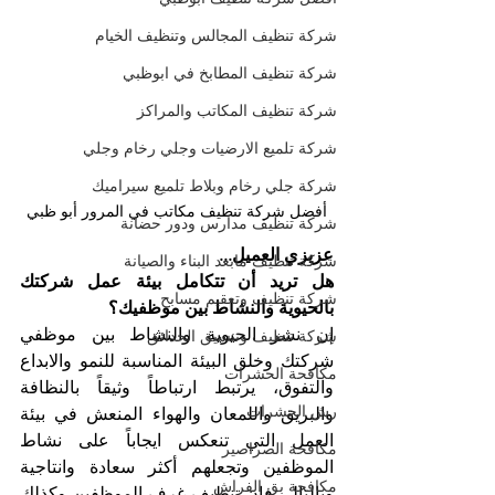
شركة تنظيف المجالس وتنظيف الخيام
شركة تنظيف المطابخ في ابوظبي
شركة تنظيف المكاتب والمراكز
شركة تلميع الارضيات وجلي رخام وجلي
شركة جلي رخام وبلاط تلميع سيراميك
أفضل شركة تنظيف مكاتب في المرور أبو ظبي
شركة تنظيف مدارس ودور حضانة
عزيزي العميل...
شركة تنظيف مابعد البناء والصيانة
هل تريد أن تتكامل بيئة عمل شركتك 
شركة تنظيف وتعقيم مسابح
بالحيوية والنشاط بين موظفيك؟
إن نشر الحيوية والنشاط بين موظفي 
شركة تنظيف وتنسيق الحدائق
شركتك وخلق البيئة المناسبة للنمو والابداع 
مكافحة الحشرات
والتفوق، يرتبط ارتباطاً وثيقاً بالنظافة 
رش الحشرات
والبريق واللمعان والهواء المنعش في بيئة 
العمل التي تنعكس ايجاباً على نشاط 
مكافحة الصراصير
الموظفين وتجعلهم أكثر سعادة وانتاجية 
مكافحة بق الفراش
وبالتالي فإن تنظيف غرف الموظفين وكذلك 