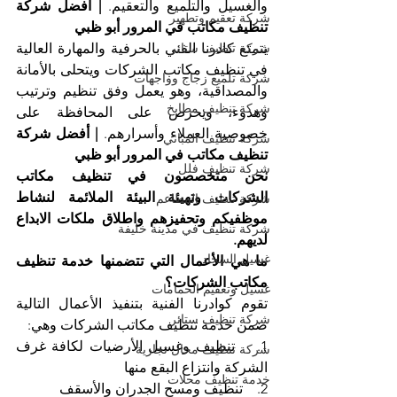
والغسيل والتلميع والتعقيم. 
| أفضل شركة 
شركة تعقيم وتطهير
تنظيف مكاتب في المرور أبو ظبي
يتمتع كادرنا الفني بالحرفية والمهارة العالية 
شركة تنظيف ستائر
في تنظيف مكاتب الشركات ويتحلى بالأمانة 
شركة تلميع زجاج وواجهات
والمصداقية، وهو يعمل وفق تنظيم وترتيب 
شركة تنظيف مطابخ
وهدوء، ويحرص على المحافظة على 
خصوصية العملاء وأسرارهم. 
| أفضل شركة 
شركة تنظيف المباني
تنظيف مكاتب في المرور أبو ظبي
شركة تنظيف فلل
نحن متخصصون في تنظيف مكاتب 
الشركات وتهيئة البيئة الملائمة لنشاط 
شركة تنظيف المطاعم
موظفيكم وتحفيزهم واطلاق ملكات الابداع 
شركة تنظيف في مدينة خليفة
لديهم.
غسيل السجاد
ما هي الأعمال التي تتضمنها خدمة تنظيف 
مكاتب الشركات؟
غسيل وتعقيم الحمامات
تقوم كوادرنا الفنية بتنفيذ الأعمال التالية 
شركة تنظيف ستائر
ضمن خدمة تنظيف مكاتب الشركات وهي:
1.    تنظيف وغسيل الأرضيات لكافة غرف 
شركة تنظيف محال تجارية
الشركة وانتزاع البقع منها
خدمة تنظيف محلات
2.    تنظيف ومسح الجدران والأسقف