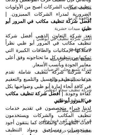
تنظيف مكاتب الشركات أصبح من الأولويات 
مكافحة النمل
الضرورية لمدراء الشركات المميزون. 
| 
مكافحة الرمة
أفضل شركة تنظيف مكاتب في المرور أبو 
ظبي
شركة مبيدات حشرية
تعد شركة التعاون الذهبي أفضل شركة 
أفضل شركة تنظيف في ابوظبي
تنظيف مكاتب في المرور أبو ظبي نظراً 
شركة تعقيم
لامتلاكها الإمكانيات والطاقات الكبيرة التي 
تمكنها من تنظيف كل ما تحتاجونه وفق أعلى 
تنظيف الصالات الرياضية
معايير الجودة وبأنسب الأسعار.
شركة تلميع وجلي الارضيات
تعد شركتنا شركة تنظيف شاملة تقدم 
خدمات التنظيف والغسيل والتلميع والتعقيم 
شركة تعقيم في ابوظبي
في كافة أنحاء إمارة أبو ظبي وضواحيها بكل 
شركة تنظيف سجاد ابوظبي
كفاءة وجودة. 
| أفضل شركة تنظيف مكاتب 
شركة تنظيف مطاعم
في المرور أبو ظبي
لدينا خبراء متخصصون في تقديم خدمات 
شركة غسيل مطاعم
تنظيف المكاتب والشركات ويستخدمون 
شركة تنظيف كنب في ابوظبي
أحدث التجهيزات والمعدات كما ينتقون أجود 
مستحضرات ومساحيق ومواد التنظيف 
تنظيف وتعقيم خزانات ماء