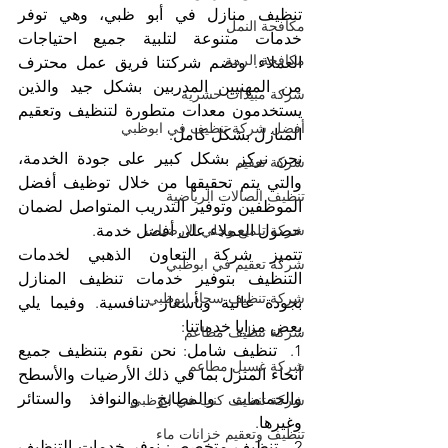
تنظيف منازل في أبو ظبي، وهي توفر 
مكافحة النمل
خدمات متنوعة لتلبية جميع احتياجات 
مكافحة الرمة
العملاء. وتضم شركتنا فريق عمل محترف 
من المهنيين المدربين بشكل جيد والذين 
شركة مبيدات حشرية
يستخدمون معدات متطورة لتنظيف وتعقيم 
أفضل شركة تنظيف في ابوظبي
المنازل بشكل كامل.
نحن نركز بشكل كبير على جودة الخدمة، 
شركة تعقيم
والتي يتم تحقيقها من خلال توظيف أفضل 
تنظيف الصالات الرياضية
الموظفين وتوفير التدريب المتواصل لضمان 
حصول العملاء على أفضل خدمة.
شركة تلميع وجلي الارضيات
تتميز شركة التعاون الذهبي لخدمات 
شركة تعقيم في ابوظبي
التنظيف بتوفير خدمات تنظيف المنازل 
شركة تنظيف سجاد ابوظبي
بجودة عالية وبأسعار تنافسية. وفيما يلي 
بعض مزايا خدماتنا:
شركة تنظيف مطاعم
1.  تنظيف شامل: نحن نقوم بتنظيف جميع 
شركة غسيل مطاعم
أنحاء المنزل بما في ذلك الأرضيات والأسطح 
والحمامات والمطابخ والنوافذ والستائر 
شركة تنظيف كنب في ابوظبي
وغيرها.
تنظيف وتعقيم خزانات ماء
2.  تنظيف متخصص: نوفر خدمات التنظيف 