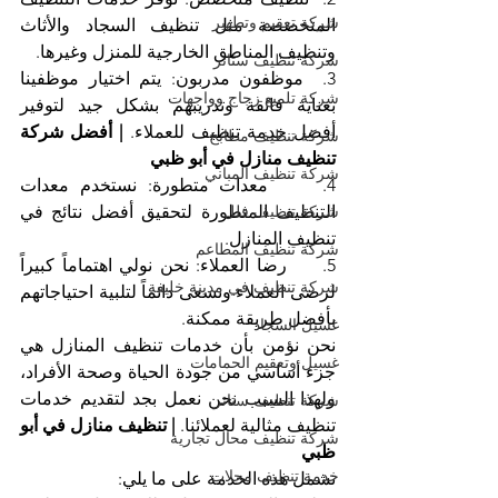
شركة تعقيم وتطهير
المتخصصة مثل تنظيف السجاد والأثاث 
وتنظيف المناطق الخارجية للمنزل وغيرها.
شركة تنظيف ستائر
3.  موظفون مدربون: يتم اختيار موظفينا 
شركة تلميع زجاج وواجهات
بعناية فائقة وتدريبهم بشكل جيد لتوفير 
أفضل خدمة تنظيف للعملاء. 
| أفضل شركة 
شركة تنظيف مطابخ
تنظيف منازل في أبو ظبي
شركة تنظيف المباني
4.     معدات متطورة: نستخدم معدات 
التنظيف المتطورة لتحقيق أفضل نتائج في 
شركة تنظيف فلل
تنظيف المنازل.
شركة تنظيف المطاعم
5.     رضا العملاء: نحن نولي اهتماماً كبيراً 
شركة تنظيف في مدينة خليفة
لرضى العملاء ونسعى دائماً لتلبية احتياجاتهم 
بأفضل طريقة ممكنة.
غسيل السجاد
نحن نؤمن بأن خدمات تنظيف المنازل هي 
غسيل وتعقيم الحمامات
جزء أساسي من جودة الحياة وصحة الأفراد، 
ولهذا السبب نحن نعمل بجد لتقديم خدمات 
شركة تنظيف ستائر
تنظيف مثالية لعملائنا. 
| تنظيف منازل في أبو 
شركة تنظيف محال تجارية
ظبي
خدمة تنظيف محلات
تشمل هذه الخدمة على ما يلي: