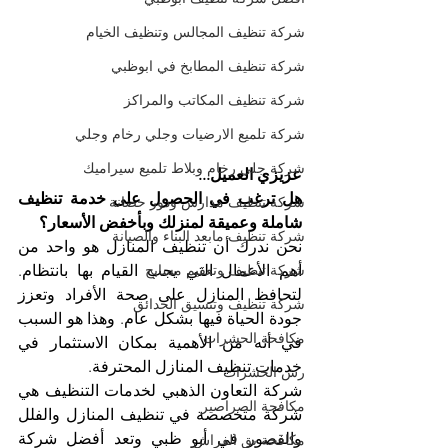
شركة تنظيف المجالس وتنظيف الخيام
شركة تنظيف المطابخ في ابوظبي
شركة تنظيف المكاتب والمراكز
شركة تلميع الارضيات وجلي رخام وجلي
شركة جلي رخام وبلاط تلميع سيراميك
عزيزي العميل...
هل ترغب في الحصول على خدمة تنظيف 
شركة تنظيف مدارس ودور حضانة
شاملة وعميقة لمنزلك وبأخفض الأسعار؟
شركة تنظيف مابعد البناء والصيانة
نحن ندرك أن تنظيف المنازل هو واحد من 
أهم الأعمال التي يجب القيام بها بانتظام. 
شركة تنظيف وتعقيم مسابح
لتحافظ المنازل على صحة الأفراد وتعزز 
شركة تنظيف وتنسيق الحدائق
جودة الحياة فيها بشكل عام. وهذا هو السبب 
مكافحة الحشرات
في أنه من الأهمية بمكان الاستثمار في 
خدمات تنظيف المنازل المحترفة.
رش الحشرات
شركة التعاون الذهبي لخدمات التنظيف هي 
مكافحة الصراصير
شركة متخصصة في تنظيف المنازل والفلل 
والقصور في أبو ظبي وتعد أفضل شركة 
مكافحة بق الفراش