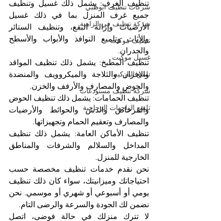
تنظيف الغرف: يشمل ذلك غسيل وتنظيف 
شركات تنظيف ابوظبي
جميع غرف المنزل بما في ذلك غسيل 
شركة تنظيف في الزاهية
الأرضيات وإزالة البقع، وتنظيف الستائر 
والأثاث وتلميع النوافذ والأبواب والأسطح 
تنظيف موكيت
والجدران.
غسيل موكيت
تنظيف المطبخ: يشمل ذلك تنظيف المواقد 
والافران والثلاجة والميكروويف والمنضدة 
تلميع الباركيه
والحوض والمصارف والأرفف والخزن.
شركة تنظيف مستودعات
تنظيف الحمامات: يشمل ذلك تنظيف الحوض 
تلميع الواجهات الزجاجية
والمرحاض والدش والحوائط والأرضيات 
والمصارف وتعقيم الحمام وتجهيزاتها.
تنظيف الأماكن العامة: يشمل ذلك تنظيف 
المداخل والسلالم والشرفات والمناطق 
الخارجية للمنزل.
نحن نقدم خدمات تنظيف مخصصة حسب 
احتياجاتك وميزانيتك، سواء كان ذلك تنظيف 
يومي أو أسبوعي أو شهري أو موسمي. نحن 
نضمن لك الجودة والسرعة والرضى التام. 
لا تترك منزلك في حالة فوضى، اتصل 