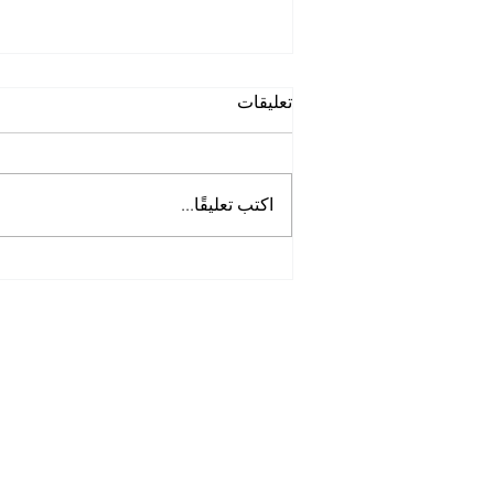
تعليقات
اكتب تعليقًا...
أفضل شركة غسيل حمامات
في الخوانيج
Tel:
0097125561677
Mob :
505256338
00971
Opening Hours: 7am -8pm