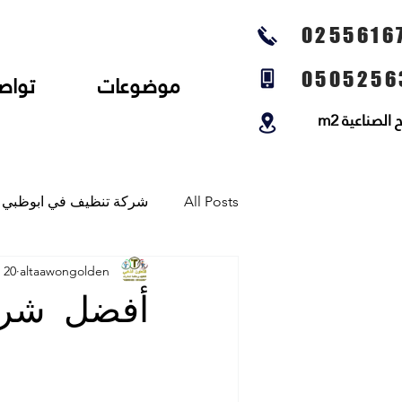
0255616
0505256
موضوعات
تواص
لصناعية m2
All Posts
شركة تنظيف في ابوظبي
altaawongolden
20 فبراير 2024
شركة تنظيف المجالس وتنظيف الخي
أفضل شرك
شركة تلميع الارضيات وجلي رخام و