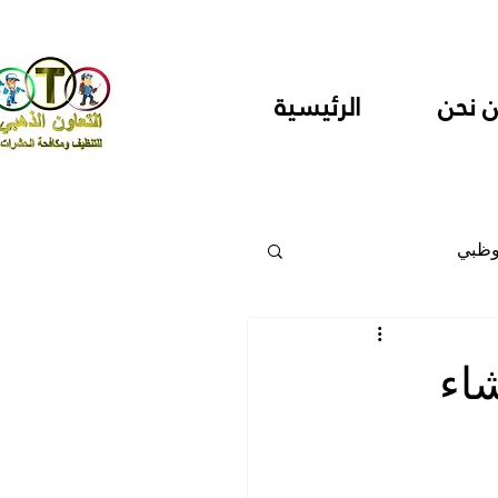
 نحن
الرئيسية
وظبي
 والمراكز
اء
دارس ودور حضانة