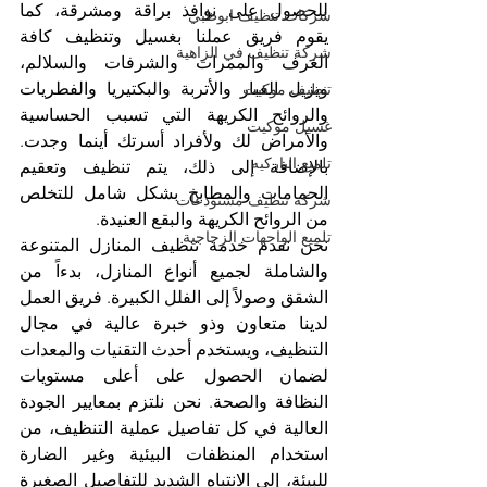
للحصول على نوافذ براقة ومشرقة، كما 
شركات تنظيف ابوظبي
يقوم فريق عملنا بغسيل وتنظيف كافة 
شركة تنظيف في الزاهية
الغرف والممرات والشرفات والسلالم، 
ويزيل الغبار والأتربة والبكتيريا والفطريات 
تنظيف موكيت
والروائح الكريهة التي تسبب الحساسية 
غسيل موكيت
والأمراض لك ولأفراد أسرتك أينما وجدت. 
تلميع الباركيه
بالإضافة إلى ذلك، يتم تنظيف وتعقيم 
الحمامات والمطابخ بشكل شامل للتخلص 
شركة تنظيف مستودعات
من الروائح الكريهة والبقع العنيدة.
تلميع الواجهات الزجاجية
نحن نقدم خدمة تنظيف المنازل المتنوعة 
والشاملة لجميع أنواع المنازل، بدءاً من 
الشقق وصولاً إلى الفلل الكبيرة. فريق العمل 
لدينا متعاون وذو خبرة عالية في مجال 
التنظيف، ويستخدم أحدث التقنيات والمعدات 
لضمان الحصول على أعلى مستويات 
النظافة والصحة. نحن نلتزم بمعايير الجودة 
العالية في كل تفاصيل عملية التنظيف، من 
استخدام المنظفات البيئية وغير الضارة 
للبيئة، إلى الانتباه الشديد للتفاصيل الصغيرة 