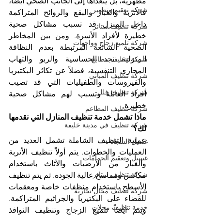
مظهرية، بل يتعداها إلى الجانب الصحي أيضاً، 
شركة تعقيم وتطهير
فالأتربة والغبار والبقع والروائح المتراكمة 
داخل المنزل قد تسبب مشاكل صحية 
شركة تنظيف ستائر
خطيرة لأفراد الأسرة. ومن بين المخاطر 
شركة تلميع زجاج وواجهات
الصحية الشائعة المرتبطة بعدم النظافة 
المنزلية نجد الحساسية والربو والتهاب 
شركة تنظيف مطابخ
المجاري التنفسية، فضلاً عن تكاثر البكتيريا 
شركة تنظيف المباني
والفيروسات والطفيليات التي قد تصيب 
شركة تنظيف فلل
أفراد العائلة وتسبب لهم مشاكل صحية 
خطيرة.
شركة تنظيف المطاعم
ماذا تشمل خدمة تنظيف المنازل التي نقدمها 
شركة تنظيف في مدينة خليفة
لك؟
عملية التنظيف الشاملة تشمل العديد من 
غسيل السجاد
العمليات والخطوات. يتم أولاً تنظيف الأتربة 
غسيل وتعقيم الحمامات
والغبار من الأرضيات والأثاث باستخدام 
شركة تنظيف ستائر
مكانس ومماسح عالية الجودة. ثم يتم تنظيف 
الأسطح باستخدام منظفات خاصة ومعقمات 
شركة تنظيف محال تجارية
للقضاء على البكتيريا والجراثيم المتراكمة. 
خدمة تنظيف محلات
ويتم أيضاً تلميع الزجاج وتنظيف النوافذ 