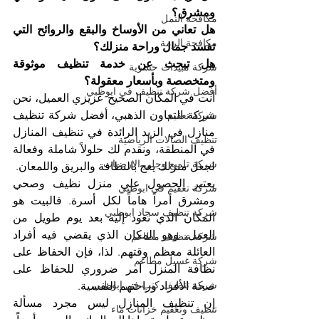
ومشرق؟ 
مكافحة النمل
هل تعاني من الأوساخ والبقع والروائح التي 
مكافحة الرمة
تفسد جمال وراحة منزلك؟ 
هل تبحث عن خدمة تنظيف موثوقة 
شركة مبيدات حشرية
ومتخصصة وبأسعار معقولة؟
أفضل شركة تنظيف في ابوظبي
أنت في المكان الصحيح عزيزي العميل، نحن 
شركة التعاون الذهبي، أفضل شركة تنظيف 
شركة تعقيم
منازل في الزيد الرائدة في تنظيف المنازل 
تنظيف الصالات الرياضية
في المنطقة، ونقدم لك حلولاً شاملة وفعالة 
شركة تلميع وجلي الارضيات
لجعل منزلك يعج بالنظافة والبريق واللمعان.
يعتبر الحصول على منزل نظيف وصحي 
شركة تعقيم في ابوظبي
ومشرق أمراً هاماً لكل أسرة. فالبيت هو 
شركة تنظيف سجاد ابوظبي
المكان الذي نعود إليه بعد يوم طويل من 
العمل، وهو المكان الذي يقضي فيه أفراد 
شركة تنظيف مطاعم
العائلة معظم وقتهم. لذا، فإن الحفاظ على 
شركة غسيل مطاعم
نظافة المنزل أمر ضروري للحفاظ على 
شركة تنظيف كنب في ابوظبي
صحة الأفراد وراحتهم النفسية.
إن تنظيف المنازل ليس مجرد مسألة 
تنظيف وتعقيم خزانات ماء