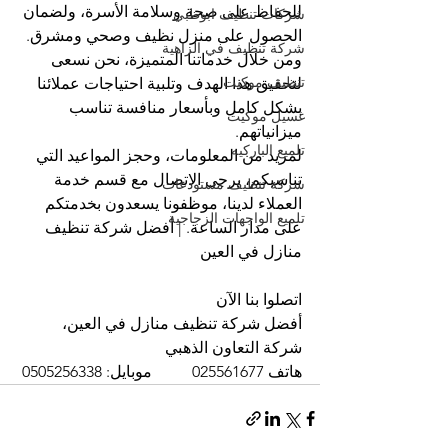
للحفاظ على صحة وسلامة الأسرة، ولضمان 
شركات تنظيف ابوظبي
الحصول على منزل نظيف وصحي ومشرق. 
شركة تنظيف في الزاهية
ومن خلال خدماتنا المتميزة، نحن نسعى 
تنظيف موكيت
لتحقيق هذا الهدف وتلبية احتياجات عملائنا 
بشكل كامل وبأسعار منافسة تناسب 
غسيل موكيت
ميزانياتهم.
تلميع الباركيه
لمزيد من المعلومات، وحجز المواعيد التي 
تناسبكم، يرجى الاتصال مع قسم خدمة 
شركة تنظيف مستودعات
العملاء لدينا، موظفونا يسعدون بخدمتكم 
تلميع الواجهات الزجاجية
على مدار الساعة. | أفضل شركة تنظيف 
منازل في العين
اتصلوا بنا الآن
أفضل شركة تنظيف منازل في العين، 
شركة التعاون الذهبي
هاتف 025561677          موبايل: 0505256338