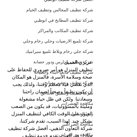
شركة تنظيف المجالس وتنظيف الخيام
شركة تنظيف المطابخ في ابوظبي
شركة تنظيف المكاتب والمراكز
شركة تلميع الارضيات وجلي رخام وجلي
شركة جلي رخام وبلاط تلميع سيراميك
شركة تنظيف مدارس ودور حضانة
عزيزي العميل...
تنظيف المنزل هو أمر ضروري للحفاظ على 
شركة تنظيف مابعد البناء والصيانة
صحة وسلامة الأسرة، فالمنزل هو المكان 
شركة تنظيف وتعقيم مسابح
الذي نقضي فيه معظم وقتنا، ولذلك يجب 
أن يكون نظيفاً وصحياً لضمان راحتنا 
شركة تنظيف وتنسيق الحدائق
وسعادتنا. ولكن في ظل حياة مشغولة 
مكافحة الحشرات
ومليئة بالمسؤوليات، قد يكون من الصعب 
العثور على الوقت الكافي لتنظيف المنزل 
رش الحشرات
بشكل جيد. لهذا السبب، تقدم شركتنا، 
مكافحة الصراصير
شركة التعاون الذهبي، أفضل شركة تنظيف 
مكافحة بق الفراش
منازل في العين، تقدم خدمة تنظيف 