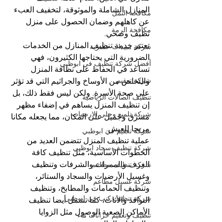
المنازل الشاملة والموثوقة، لتخفيف العبء 
مكافحة النمل
عن كاهلهم وضمان الحصول على منزل 
مكافحة الرمة
نظيف وصحي.
تعتبر خدمة تنظيف المنازل من الخدمات 
شركة مبيدات حشرية
الضرورية التي يحتاجها الكثيرون، فهي 
أفضل شركة تنظيف في ابوظبي
تساعد في الحفاظ على نظافة المنزل 
شركة تعقيم
والتخلص من الأوساخ والجراثيم التي قد تؤثر 
على صحة الأسرة. ولكن ليس فقط ذلك، بل 
تنظيف الصالات الرياضية
إن تنظيف المنزل يساهم في إضفاء مظهر 
شركة تلميع وجلي الارضيات
مشرق وجميل على المكان، مما يجعله مكانا 
مريحا للعيش.
شركة تعقيم في ابوظبي
عملية تنظيف المنزل تتضمن العديد من 
شركة تنظيف سجاد ابوظبي
الخطوات الأساسية، مثل تنظيف كافة 
الغرف والممرات والشرفات وتنظيف 
شركة تنظيف مطاعم
وغسيل الأرضيات والسجاد والستائر، 
شركة غسيل مطاعم
وتنظيف الحمامات والمطابخ، وتنظيف 
شركة تنظيف كنب في ابوظبي
النوافذ والأثاث، كما تشمل أيضا تنظيف 
الأماكن الصعبة الوصول مثل الزوايا 
تنظيف وتعقيم خزانات ماء