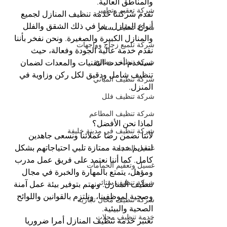
والمناطق العالية.
شركة تعقيم وتطهير
تقدم شركتنا خدمة تنظيف المنازل لجميع 
أنواع المنازل، بما في ذلك الشقق والفلل 
شركة تنظيف ستائر
والمنازل الكبيرة والصغيرة. ونحن نفخر بأننا 
شركة تلميع زجاج وواجهات
نقدم خدمة عالية الجودة وفعالة، حيث 
شركة تنظيف مطابخ
نستخدم أحدث التقنيات والمعدات لضمان 
تنظيف شامل ودقيق لكل ركن وزاوية في 
شركة تنظيف المباني
المنزل.
شركة تنظيف فلل
شركة تنظيف المطاعم
لماذا نحن الأفضل؟
شركة تنظيف في مدينة خليفة
لأننا نضمن رضا عملائنا ونسعى جاهدين 
لتقديم خدمة ممتازة تلبي احتياجاتهم بشكل 
غسيل السجاد
كامل. كما أننا نعتمد على فريق عمل مدرب 
غسيل وتعقيم الحمامات
ومؤهل، يتمتع بالمهارة والخبرة في مجال 
شركة تنظيف ستائر
تنظيف المنازل. ونهتم بتوفير بيئة عمل آمنة 
وصحية لموظفينا، ونلتزم بالقوانين واللوائح 
شركة تنظيف محال تجارية
الصحية والبيئية.
خدمة تنظيف محلات
تعتبر خدمة تنظيف المنازل أمرا ضروريا 