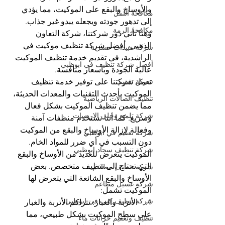
والأوساخ والبقع على الموكيت، مما يؤدي 
مكافحة النمل
إلى تدهور جودته ويجعله يبدو غير جذاب. 
مكافحة الرمة
وهنا تأتي دور شركتنا، شركة التعاون 
الذهبي، أفضل شركة تنظيف موكيت في 
شركة مبيدات حشرية
الراشدية، في تقديم خدمة تنظيف الموكيت 
أفضل شركة تنظيف في ابوظبي
عالية الجودة وبأسعار منافسة.
شركة تعقيم
تعمل شركتنا على توفير خدمة تنظيف 
الموكيت بأحدث التقنيات والمعدات الحديثة، 
تنظيف الصالات الرياضية
مما يضمن تنظيف الموكيت بشكل فعال 
شركة تلميع وجلي الارضيات
وسريع. كما أننا نستخدم منظفات آمنة 
وفعالة لإزالة الأوساخ والبقع من الموكيت 
شركة تعقيم في ابوظبي
دون التسبب في أي ضرر للمواد الخام.
شركة تنظيف سجاد ابوظبي
الموكيت يتعرض للعديد من الأوساخ والبقع 
التي تحتاج إلى تنظيف متخصص. بعض 
شركة تنظيف مطاعم
الأوساخ والبقع الشائعة التي يتعرض لها 
شركة غسيل مطاعم
الموكيت تشمل:
شركة تنظيف كنب في ابوظبي
1.    الأتربة والغبار: تتراكم الأتربة والغبار 
على سطح الموكيت بشكل طبيعي، مما 
تنظيف وتعقيم خزانات ماء