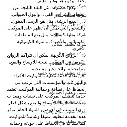
يجعله يبدو باهتًا وغير نظيف.
شركة تعقيم وتطهير
2.    البقع العضوية: مثل البقع الناتجة عن 
الطعام، الشراب، القيء، والبول الحيواني.
شركة تنظيف ستائر
3.    البقع الزيتية: مثل بقع الزيت، الدهون، 
شركة تلميع زجاج وواجهات
والشحوم التي يمكن أن تظهر على الموكيت.
شركة تنظيف مطابخ
4.    البقع الكيميائية: مثل بقع المنظفات 
الكيميائية، والأصباغ، والمواد الكيميائية 
شركة تنظيف المباني
الأخرى.
شركة تنظيف فلل
5.    الروائح الكريهة: يمكن أن تتراكم الروائح 
الكريهة في الموكيت نتيجة للأوساخ والبقع، 
شركة تنظيف المطاعم
مما يجعله برائحة غير مستحبة.
شركة تنظيف في مدينة خليفة
نحن نقدم خدمة تنظيف الموكيت للأفراد 
والشركات والمؤسسات التي ترغب في 
غسيل السجاد
الحفاظ على نظافة وجمالية الموكيت. تعتمد 
غسيل وتعقيم الحمامات
خدمة تنظيف الموكيت على تقنيات ومعدات 
شركة تنظيف ستائر
متخصصة لإزالة الأوساخ والبقع بشكل فعال 
دون التسبب في أي ضرر للمواد الخام. توفر 
شركة تنظيف محال تجارية
هذه الخدمة تنظيفاً عميقاً وشاملاً للموكيت، 
خدمة تنظيف محلات
مما يساعد في الحفاظ على جودته وجماله 