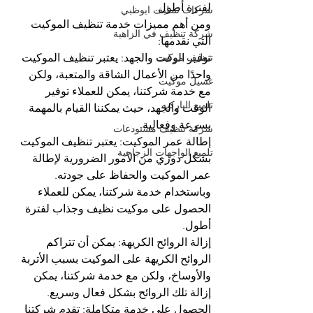
لفترة أطول.
شركات تنظيف ابوظبي
ومن أهم مميزات خدمة تنظيف الموكيت 
شركة تنظيف في الزاهية
التي نقدمها:
تنظيف موكيت
توفير الوقت والجهد: يعتبر تنظيف الموكيت 
واحدًا من الأعمال الشاقة والمتعبة، ولكن 
غسيل موكيت
مع خدمة شركتنا، يمكن للعملاء توفير 
تلميع الباركيه
الوقت والجهد، حيث يمكننا القيام بالمهمة 
بسرعة وفعالية.
شركة تنظيف مستودعات
إطالة عمر الموكيت: يعتبر تنظيف الموكيت 
تلميع الواجهات الزجاجية
بشكل دوري من الأمور الضرورية لإطالة 
عمر الموكيت والحفاظ على جودته. 
وباستخدام خدمة شركتنا، يمكن للعملاء 
الحصول على موكيت نظيف وجذاب لفترة 
أطول.
إزالة الروائح الكريهة: يمكن أن تتراكم 
الروائح الكريهة على الموكيت بسبب الأتربة 
والأوساخ، ولكن مع خدمة شركتنا، يمكن 
إزالة تلك الروائح بشكل فعال وسريع.
الحصول على خدمة متكاملة: تقدم شركتنا 