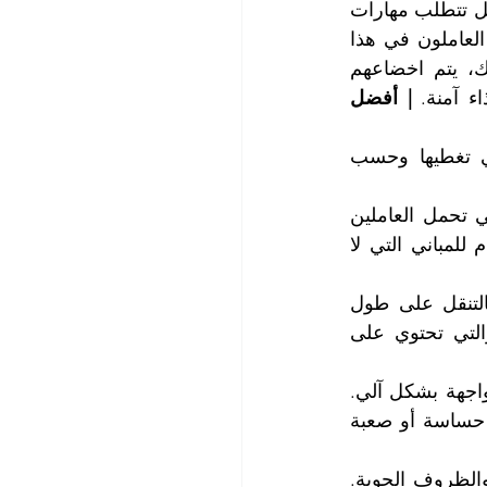
إن تنظيف وتلميع واجهات المباني وخاصة الشاهقة منها ليس مهمة سهلة أو بسيطة، بل تتطلب مهارات 
عالية ومعدات خاصة وإجراءات أمنية صارمة. لدرء المخاطر الكبيرة التي يتعرض لها العاملون في هذا 
المجال، مثل السقوط أو الإصابة بحروق شمسية أو التعرض للغبار والأوساخ. لذلك، يتم اخضاعهم 
ء آمنة. 
| أفضل 
هناك عدة طرق لتنظيف وتلميع واجهات المباني الشاهقة، حسب نوع المادة التي تغطيها وحسب 
استخدام رافعات أو منصات متحركة أو سلالم هوائية تثبت على جانب المبنى، والتي تحمل العاملين 
والأدوات اللازمة، مثل المكانس والفرش والمحاليل الكيميائية. هذه الطريقة تستخدم للمباني التي لا 
استخدام حبال أو أسلاك معدنية تثبت على سطح المبنى، والتي تسمح للعاملين بالتنقل على طول 
الواجهة بحرية. هذه الطريقة تستخدم للمباني التي تزيد ارتفاعها عن 20 طابقاً، والتي تحتوي على 
استخدام روبوتات وآلات ذكية تثبت على سطح المبنى، والتي تقوم بتنظيف وتلميع الواجهة بشكل آلي. 
هذه الطريقة تستخدم للمباني التي تزيد ارتفاعها عن 50 طابقاً، أو التي تغطيها مادة حساسة أو صعبة 
ينبغي أن يتم تنظيف وتلميع واجهات المباني الشاهقة بشكل دوري، حسب الحاجة والظروف الجوية. 