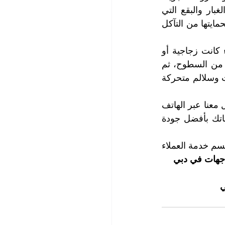
ففي العادة، يتم تنظيف المباني مرة واحدة أو مرتين في السنة، لإزالة الأوساخ والغبار والبقع التي 
تتراكم عليها. أما تلميع المباني، فيتم بشكل أقل، لإعادة اللمعان والبريق للواجهات، ولحمايتها من التآكل 
تتميز شركتنا بأنها تستخدم أحدث الأجهزة والمواد في تنظيف وتلميع الواجهات، سواء كانت زجاجية أو 
حجرية أو معدنية أو خشبية أو غيرها، نحن نستخدم تجهيزات لإزالة الأوساخ والدهون من السطوح، ثم 
نستخدم مواد تلميع آمنة وفعالة لإعادة اللمعان والبريق للواجهات. كما نستخدم رافعات وسلالم متحركة 
إذا كنت مهتماً بخدمة تنظيف وتلميع واجهات المباني أو المحلات، فلا تتردد في التواصل معنا عبر الهاتف 
أو البريد الإلكتروني أو زيارة موقعنا الإلكتروني. سنكون سعداء بخدمتك وتلبية احتياجاتك بأفضل جودة 
لمزيد من المعلومات وحجز المواعيد التي تناسب جداول أعمالكم، يرجى الاتصال مع قسم خدمة العملاء 
اجهات في دبي
ي