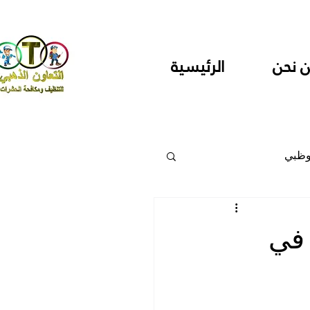
 نحن
الرئيسية
وظبي
 والمراكز
في
دارس ودور حضانة