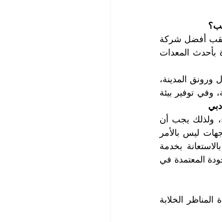
ب؟ 
حسناً إذاً، دعنا ننصحك بأن تجرب خدمات شركة التعاون الذهبي، التي تستحوذ على لقب أفضل شركة 
تنظيف وتلميع واجهات في دبي، والتي تقدم لك خدمة تنظيف وتلميع واجهات مميزة بأحدث المعدات 
إن تنظيف وتلميع واجهات المباني في دبي هو عمل مهم وضروري، للحفاظ على جمال ورونق المدينة، 
ولإظهار قدراتها التكنولوجية والهندسية. كما أنه يساهم في تحسين جودة الهواء والبيئة، وفي توفير بيئة 
دبي
حيث تعتبر واجهات المباني والمحلات المشهد الأول الذي يلفت انتباه الزوار والعملاء، ولذلك يجب أن 
تكون نظيفة ولامعة وخالية من الأوساخ والغبار والبقع. لكن تنظيف وتلميع هذه الواجهات ليس بالأمر 
السهل، فهو يتطلب معدات خاصة وخبرة ودقة في التنفيذ. لهذا السبب، ننصحك بالاستعانة بخدمة 
تنظيف وتلميع واجهات المباني والمحلات التي تقدمها لك شركتنا وفق أعلى معايير الجودة المعتمدة في 
لا شك أنه سؤال يثير فضول الكثيرين من الزوار والسكان الذين يستمتعون بمشاهدة المناظر الخلابة 