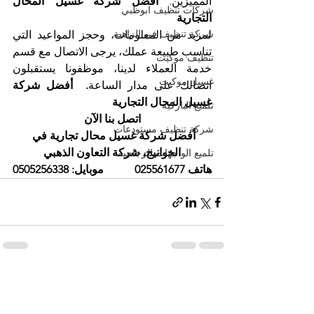
المميزين. 
أفضل شركة غسيل المحال 
شركات تنظيف ابوظبي
التجارية
شركة تنظيف في الزاهية
لمزيد من المعلومات، وحجز المواعيد التي 
تناسب طبيعة عملك، يرجى الاتصال مع قسم 
تنظيف موكيت
خدمة العملاء لدينا، موظفونا يستقبلون 
غسيل موكيت
اتصالك على مدار الساعة
.  أفضل شركة 
غسيل المحال التجارية
تلميع الباركيه
اتصل بنا الآن
شركة تنظيف مستودعات
أفضل شركة غسيل محال تجارية في 
الخوانيج، شركة التعاون الذهبي
تلميع الواجهات الزجاجية
هاتف 025561677           موبايل: 0505256338
إظهار الكل
المنشورات الأخيرة