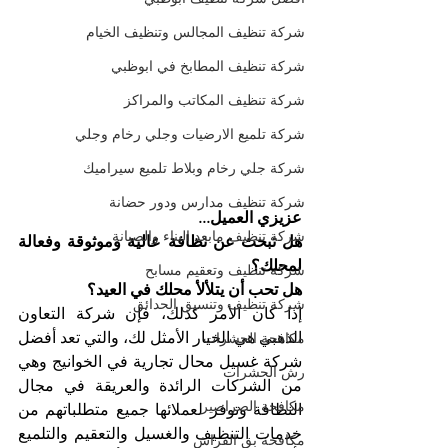
شركة تنظيف المجالس وتنظيف الخيام
شركة تنظيف المطابخ في ابوظبي
شركة تنظيف المكاتب والمراكز
شركة تلميع الارضيات وجلي رخام وجلي
شركة جلي رخام وبلاط تلميع سيراميك
شركة تنظيف مدارس ودور حضانة
عزيزي العميل...
شركة تنظيف مابعد البناء والصيانة
هل تبحث عن نظافة عالية وموثوقة وفعالة 
لمحلك؟
شركة تنظيف وتعقيم مسابح
هل تحب أن يتلألأ محلك في العيد؟
شركة تنظيف وتنسيق الحدائق
إذا كان الأمر كذلك، فإن شركة التعاون 
الذهبي هي الخيار الأمثل لك، والتي تعد أفضل 
مكافحة الحشرات
شركة غسيل محال تجارية في الخوانيج وهي 
رش الحشرات
من الشركات الرائدة والعريقة في مجال 
مكافحة الصراصير
النظافة وتوفر لعملائها جميع متطلباتهم من 
خدمات التنظيف والغسيل والتعقيم والتلميع 
مكافحة بق الفراش