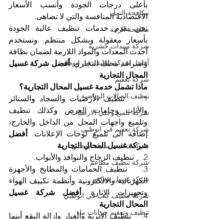
بأعلى درجات الجودة وأنسب الأسعار 
مكافحة النمل
الاقتصادية المنافسة والتي لا تضاهى.
نحن نقدم خدمات تنظيف عالية الجودة 
مكافحة الرمة
بأسعار معقولة وبشكل منتظم. ونستخدم 
شركة مبيدات حشرية
أحدث المعدات والمواد اللازمة لضمان نظافة 
أفضل شركة تنظيف في ابوظبي
واشراقة محلك التجاري. 
أفضل شركة غسيل 
المحال التجارية
شركة تعقيم
ماذا تشمل خدمة غسيل المحال التجارية؟
تنظيف الصالات الرياضية
1.    تنظيف الأرضيات والسجاد والستائر 
والأثاث وجامات العرض وكذلك تنظيف 
شركة تلميع وجلي الارضيات
وتلميع واجهات المحل من الداخل والخارج، 
شركة تعقيم في ابوظبي
إضافة الى تلميع لوحات الإعلانات. 
أفضل 
شركة غسيل المحال التجارية
شركة تنظيف سجاد ابوظبي
2.    تنظيف الزجاج والنوافذ والأبواب.
شركة تنظيف مطاعم
3.    تنظيف الحمامات والمطابخ والأجهزة 
شركة غسيل مطاعم
الكهربائية والالكترونية وأنظمة تكييف الهواء 
وتجهيزات الإنارة. 
أفضل شركة غسيل 
شركة تنظيف كنب في ابوظبي
المحال التجارية
تنظيف وتعقيم خزانات ماء
4.    تنظيف الأتربة والغبار وإزالة البقع أينما 