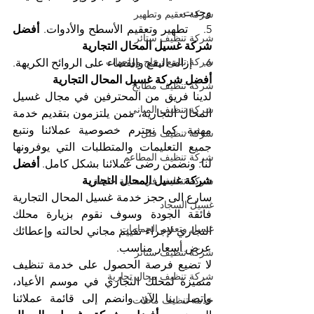
وجدت.
شركة تعقيم وتطهير
5.    تطهير وتعقيم الأسطح والأدوات. 
أفضل 
شركة تنظيف ستائر
شركة غسيل المحال التجارية
شركة تلميع زجاج وواجهات
6.    إزالة البقع والقضاء على الروائح الكريهة. 
أفضل شركة غسيل المحال التجارية
شركة تنظيف مطابخ
لدينا فريق من المحترفين في مجال غسيل 
شركة تنظيف المباني
المحال التجارية، ممن يلتزمون بتقديم خدمة 
مهنية. كما نحترم خصوصية عملائنا ونتبع 
شركة تنظيف فلل
جميع التعليمات والمتطلبات التي يوفرونها 
شركة تنظيف المطاعم
لنا. ونضمن رضى عملائنا بشكل كامل. 
أفضل 
شركة غسيل المحال التجارية
شركة تنظيف في مدينة خليفة
سارع الى حجز خدمة غسيل المحال التجارية 
غسيل السجاد
فائقة الجودة وسوف نقوم بزيارة محلك 
غسيل وتعقيم الحمامات
التجاري لإجراء تقييم مجاني لحالته وإعطائك 
عرض أسعار مناسب.
شركة تنظيف ستائر
لا تضيع فرصة الحصول على خدمة تنظيف 
شركة تنظيف محال تجارية
متميزة لمحلك التجاري في موسم الأعياد، 
واتصل بنا الآن وانضم إلى قائمة عملائنا 
خدمة تنظيف محلات