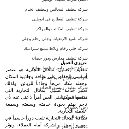
شركة تنظيف المجالس وتنظيف الخيام
شركة تنظيف المطابخ في ابوظبي
شركة تنظيف المكاتب والمراكز
شركة تلميع الارضيات وجلي رخام وجلي
شركة جلي رخام وبلاط تلميع سيراميك
شركة تنظيف مدارس ودور حضانة
عزيزي العميل...
شركة تنظيف مابعد البناء والصيانة
تنظيف وغسيل المحال التجارية هو عنصر 
أساسي للحفاظ على نظافة وجاذبية المكان 
شركة تنظيف وتعقيم مسابح
وجعله مكاناً مريحاً وجاذباً للزبائن، ولذلك 
شركة تنظيف وتنسيق الحدائق
تعتبر خدمة غسيل المحال التجارية التي 
تقدمها شركتنا في العين أمراً لا غنى عنه لأي 
مكافحة الحشرات
تاجر يهتم بجودة خدمته وسلعته وسمعة 
رش الحشرات
علامته التجارية.
مكافحة الصراصير
نظافة المحال التجارية تلعب دوراً حاسماً في 
صورة المحل والشركة أمام العملاء، وتؤثر 
مكافحة بق الفراش