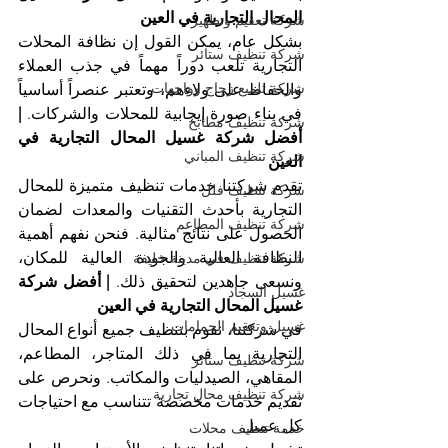
المحال التجارية في العين
شركة تعقيم وتطهير
بشكل عام، يمكن القول إن نظافة المحلات 
شركة تنظيف ستائر
التجارية تلعب دوراً مهماً في جذب العملاء 
شركة تلميع زجاج وواجهات
والحفاظ على ولاءهم، وتعتبر عنصراً أساسياً 
في بناء صورة إيجابية للمحلات والشركات. 
| 
شركة تنظيف مطابخ
أفضل شركة غسيل المحال التجارية في 
شركة تنظيف المباني
العين
تقدم شركتنا خدمات تنظيف متميزة للمحال 
شركة تنظيف فلل
التجارية بأحدث التقنيات والمعدات لضمان 
شركة تنظيف المطاعم
الحصول على نتائج مثالية. فنحن نفهم أهمية 
النظافة العالية والجودة العالية للمكان، 
شركة تنظيف في مدينة خليفة
ونسعى جاهدين لتحقيق ذلك. 
| أفضل شركة 
غسيل السجاد
غسيل المحال التجارية في العين
غسيل وتعقيم الحمامات
في شركتنا، نقوم بتنظيف جميع أنواع المحال 
التجارية بما في ذلك المتاجر، المطاعم، 
شركة تنظيف ستائر
المقاهي، الصيدليات والمكاتب. ونحرص على 
شركة تنظيف محال تجارية
تقديم خدمات مخصصة تتناسب مع احتياجات 
كل عميل.
خدمة تنظيف محلات