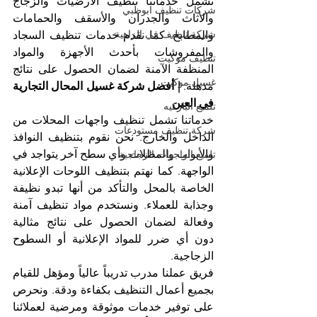
تشمل خدماتنا تنظيف الأرضيات والزجاج 
شركات تنظيف ابوظبي
والأثاث والجدران والأسقف والحمامات 
شركة تنظيف في الزاهية
والمطابخ. كما نقدم خدمات تنظيف السجاد 
والمفروشات بأحدث الأجهزة والمواد 
تنظيف موكيت
المنظفة الآمنة لضمان الحصول على نتائج 
غسيل موكيت
مذهلة. 
| أفضل شركة غسيل المحال التجارية 
في العين
تلميع الباركيه
خدماتنا تشمل تنظيف واجهات المحلات من 
شركة تنظيف مستودعات
الداخل والخارج. نحن نقوم بتنظيف النوافذ 
والأبواب والمظلات وأي سطح آخر يتواجد في 
تلميع الواجهات الزجاجية
الواجهة. كما نهتم بتنظيف اللوحات الإعلانية 
الخاصة بالمحل والتأكد من أنها تبدو نظيفة 
وجذابة للعملاء. ونستخدم مواد تنظيف آمنة 
وفعالة لضمان الحصول على نتائج مثالية 
دون أي ضرر للمواد الإعلانية أو السطوح 
الزجاجية.
فريق عملنا مدرب تدريباً عالياً ومؤهل للقيام 
بجميع أعمال التنظيف بكفاءة ودقة. ونحرص 
على توفير خدمات موثوقة ومرضية لعملائنا 