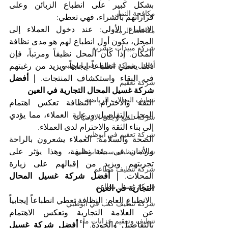
بشكل كبير على انطباع الزبائن وعلى 
مكافحة النمل
قراراتهم بالشراء، فهي تعطي:
الانطباع الأولي: عند دخول العملاء إلى 
مكافحة الرمة
المحل، يكون أول انطباع لهم هو مدى نظافة 
شركة مبيدات حشرية
المكان. إذا كان المحل نظيفاً ومرتباً، فإن 
أفضل شركة تنظيف في ابوظبي
ذلك يعطي انطباعاً إيجابياً ويزيد من رغبتهم 
في البقاء واستكشاف المنتجات. 
| أفضل 
شركة تعقيم
شركة غسيل المحال التجارية في العين
تنظيف الصالات الرياضية
الثقة والاحترام: النظافة تعكس اهتمام 
المحل بالتفاصيل ورعاية العملاء، مما يؤدي 
شركة تلميع وجلي الارضيات
إلى بناء الثقة والاحترام لدى العملاء.
شركة تعقيم في ابوظبي
الصحة والسلامة: العملاء يشعرون بالراحة 
والأمان في بيئة نظيفة، وهذا يؤثر على 
شركة تنظيف سجاد ابوظبي
تجربتهم ويزيد من إقبالهم على زيارة 
شركة تنظيف مطاعم
المحلات. 
| أفضل شركة غسيل المحال 
شركة غسيل مطاعم
التجارية في العين
 الانطباع العام: النظافة تعطي انطباعاً إيجابياً 
شركة تنظيف كنب في ابوظبي
عن العلامة التجارية وتعكس الاهتمام 
تنظيف وتعقيم خزانات ماء
بالتفاصيل والجودة. 
| أفضل شركة غسيل 