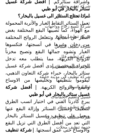
واشراقة ستائركم. 
| أفضل شركة غسيل 
شركة تعقيم وتطهير
ستائر بالبخار في أبو ظبي
لماذا تحتاج الستائر الى غسيل بالبخار؟
شركة تنظيف ستائر
تعمل الستائر التقاط الغبار والأتربة المحمولة 
شركة تلميع زجاج وواجهات
مع الهواء، كما تصيبها البقع المختلفة بغض 
شركة تنظيف مطابخ
النظر عن أسبابها، وتتغلغل الروائح المختلفة 
من دخان وغيرها في أنسجتها، فتكسوها 
شركة تنظيف المباني
الغبار وتشوه جمالها البقع وتصبح مخزناً 
شركة تنظيف فلل
للروائح الكريهة، مما يتطلب معه تدخل 
الخبراء المختصين لدى أفضل شركة غسيل 
شركة تنظيف المطاعم
ستائر بالبخار، خبراء شركة التعاون الذهبي، 
شركة تنظيف في مدينة خليفة
ليقوموا بتنظيفها وتخليصها من الاوساخ 
غسيل السجاد
والبقع والروائح الكريهة. 
| أفضل شركة 
غسيل ستائر بالبخار في أبو ظبي
غسيل وتعقيم الحمامات
يبرع كادرنا الفني في اختيار انسب الطرق 
شركة تنظيف ستائر
لتنظيف وغسيل الستائر وإزالة البقع عنها 
ويعمل على تنظيف وغسيل الستائر بالبخار 
شركة تنظيف محال تجارية
التي تعد من أفضل الطرق التي تزيل البقع 
خدمة تنظيف محلات
والأوساخ حتى عمق أنسجتها. 
| شركة تنظيف 