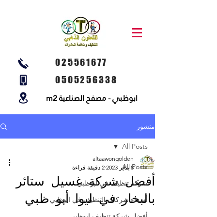
025561677
0505256338
ابوظبي - مصفح الصناعية m2
منشور
All Posts
altaawongolden
All Posts
8 يناير 2023
2 دقيقة قراءة
أفضل شركة غسيل ستائر
شركة تنظيف في ابوظبي
بالبخار في ليوا أبو ظبي
أسماء شركات التنظيف في ابوظبي
أفضل شركة تنظيف ابوظبي