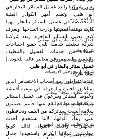
تعتبر شركتنا رائدة غسيل الستائر بالبخار في 
مكافحة النمل
أبو ظبي، وتضم أمهر الكوادر الفنية 
مكافحة الرمة
المتخصصة في غسيل الستائر بالبخار مهما 
كانت نوعية أقمشتها ودرجة اتساخها، ونعرف 
شركة مبيدات حشرية
كيف نعتني بالستائر الفاخرة، وتعد شركتنا 
أفضل شركة تنظيف في ابوظبي
شركة تنظيف شاملة تلبي جميع احتياجات 
شركة تعقيم
العملاء من خدمات الغسيل والتنظيف 
والتلميع والتعقيم وفق معايير عالية للجودة. 
| 
تنظيف الصالات الرياضية
غسيل ستائر بالبخار في أبو ظبي
شركة تلميع وجلي الارضيات
لماذا نحن؟
عندما تتعاملون مع أصحاب الاختصاص الذين 
شركة تعقيم في ابوظبي
يمتلكون الخبرة والمعرفة في نوعية أقمشة 
شركة تنظيف سجاد ابوظبي
وخيوط الستائر ويبرعون في غسيل الستائر 
شركة تنظيف مطاعم
وتنظيفها وانتزاع البقع عنها فأنتم تضمنون 
سلامة أنسجة ستائركم من التلف وتحافظون 
شركة غسيل مطاعم
على زهاء ألوانها، لأننا نستخدم أحدث 
شركة تنظيف كنب في ابوظبي
التجهيزات وأفضل المواد، لذلك كونوا 
مطمئنين عملائنا الكرام واستعيدوا جمال 
تنظيف وتعقيم خزانات ماء