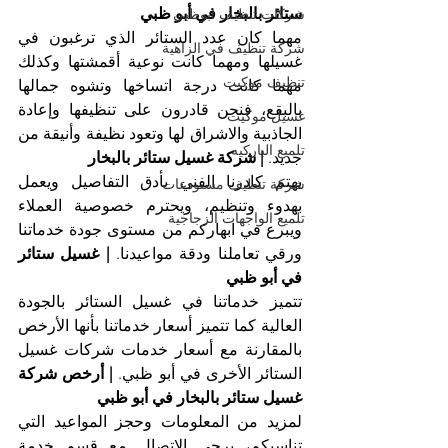
ستائر بالبخار في أبو ظبي
شركات تنظيف ابوظبي
مهما كان عدد الستائر الذي ترغبون في 
شركة تنظيف في الزاهية
غسيلها ومهما كانت نوعية أقمشتها وكذلك 
تنظيف موكيت
مهما كانت درجة اتساخها وتشوه جمالها 
بالبقع، فنحن قادرون على تنظيفها وإعادة 
غسيل موكيت
الجاذبية والاشراق لها وتعود نظيفة وأنيقة من 
تلميع الباركيه
جديد. 
| شركة غسيل ستائر بالبخار 
يهتم كادرنا الفني بأدق التفاصيل ويعمل 
شركة تنظيف مستودعات
بهدوء وتنظيم، ويحترم خصوصية العملاء 
تلميع الواجهات الزجاجية
ويبرع في ابهاركم من مستوى جودة خدماتنا 
ورقي تعاملنا ودقة مواعيدنا. 
| غسيل ستائر 
في أبو ظبي
تتميز خدماتنا في غسيل الستائر بالجودة 
العالية كما تتميز أسعار خدماتنا بأنها الأرخص 
بالمقارنة مع أسعار خدمات شركات غسيل 
الستائر الأخرى في أبو ظبي. 
| أرخص شركة 
غسيل ستائر بالبخار في أبو ظبي
لمزيد من المعلومات وحجز المواعيد التي 
تناسبكم، يرجى الاتصال مع قسم خدمة 