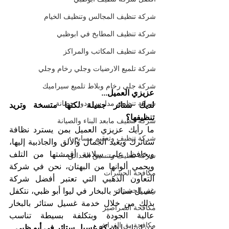
شركة تنظيف المجالس وتنظيف الخيام
شركة تنظيف المطابخ في ابوظبي
شركة تنظيف المكاتب والمراكز
شركة تلميع الارضيات وجلي رخام وجلي
شركة جلي رخام وبلاط تلميع سيراميك
عزيزي العميل...
شركة تنظيف مدارس ودور حضانة
لديك ستائر جميلة لكنها متسخة وتريد 
تنظيفها؟
شركة تنظيف مابعد البناء والصيانة
ما رأيك عزيزي العميل بمن يسترد نظافة 
شركة تنظيف وتعقيم مسابح
ستائرك ويعيد الجمال والألق والجاذبية إليها، 
ويحافظ على سلامة أقمشتها من التلف 
شركة تنظيف وتنسيق الحدائق
ويحمي ألوانها من البهتان، نحن في شركة 
مكافحة الحشرات
التعاون الذهبي التي تعتبر أفضل شركة 
رش الحشرات
غسيل ستائر بالبخار في ليوا أبو ظبي، نتكفل 
بذلك من خلال خدمة غسيل ستائر بالبخار 
مكافحة الصراصير
عالية الجودة وبتكلفة بسيطة تناسب 
مكافحة بق الفراش
ميزانيتك. 
| شركة غسيل ستائر في أبو ظبي