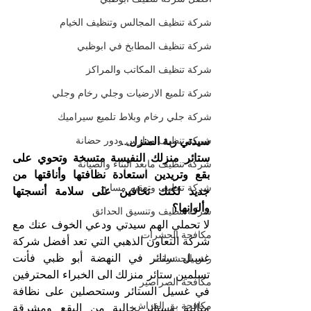
شركة تنظيف المجالس وتنظيف الخيام
شركة تنظيف المطابخ في ابوظبي
شركة تنظيف المكاتب والمراكز
شركة تلميع الارضيات وجلي رخام وجلي
شركة جلي رخام وبلاط تلميع سيراميك
شركة تنظيف مدارس ودور حضانة
سيدتي ربة المنزل...
ستائر منزلك النفيسة متسخة وتحوي على 
شركة تنظيف مابعد البناء والصيانة
بقع وتريدين استعادة نظافتها وأناقتها من 
شركة تنظيف وتعقيم مسابح
جديد لكنك تخافين على سلامة أنسجتها 
وألوانها؟
شركة تنظيف وتنسيق الحدائق
لا تحملي الهم سيدتي ودعي الخوف عنك مع 
مكافحة الحشرات
شركة التعاون الذهبي التي تعد أفضل شركة 
غسيل ستائر في النهضة أبو ظبي فأنت 
رش الحشرات
تسلمين ستائر منزلك الى الخبراء المحترفين 
مكافحة الصراصير
في غسيل الستائر وستحصلين على نظافة 
مكافحة بق الفراش
مثالية وستائر خالية من البقع ومشرقة 