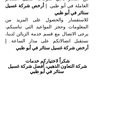
العاملة في أبو ظبي. 
| أرخص شركة غسيل 
ستائر في أبو ظبي
للاستفسار والحصول على المزيد من 
المعلومات وحجز المواعيد التي تناسبكم، 
يرجى الاتصال مع قسم خدمة الزبائن لدينا، 
نستقبل اتصالاتكم على مدار الساعة. 
| 
أرخص شركة غسيل ستائر في أبو ظبي
شكراً لاختياركم خدمات 
شركة التعاون الذهبي، أفضل شركة غسيل 
ستائر في أبو ظبي
اتصلوا بنا الآن
هاتف 025561677          موبايل: 0505256338
إظهار الكل
المنشورات الأخيرة