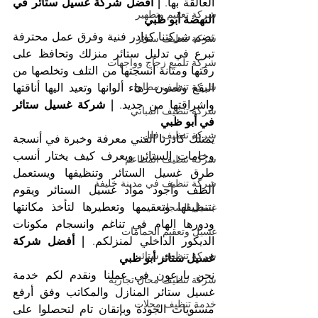
العالقة بها. 
| أفضل شركة غسيل ستائر في 
شركة تعقيم وتطهير
النهضة أبو ظبي
تضم شركتنا كوادر فنية وفرق عمل محترفة 
شركة تنظيف ستائر
تبرع في تدليل ستائر منزلك وتحافظ على 
شركة تلميع زجاج وواجهات
رقتها ومتانة أنسجتها من التلف وتخلصها من 
شركة تنظيف مطابخ
البقع وتصون زهاء ألوانها وتعيد اليها أناقتها 
واشراقتها من جديد. 
| شركة غسيل ستائر 
شركة تنظيف المباني
في أبو ظبي
شركة تنظيف فلل
يمتلك كادرنا الفني معرفة وخبرة في أنسجة 
وخامات الستائر ويعرف كيف يختار أنسب 
شركة تنظيف المطاعم
طرق غسيل الستائر وتنظيفها ويستعمل 
شركة تنظيف في مدينة خليفة
ألطف وأجود مواد غسيل الستائر ويقوم 
بتنظيفها وتعقيمها وتعطيرها لتأخذ مكانتها 
غسيل السجاد
ودورها الهام في تناغم وانسجام مكونات 
غسيل وتعقيم الحمامات
الديكور الداخلي لمنزلكم. 
| أفضل شركة 
شركة تنظيف ستائر
غسيل ستائر أبو ظبي
نحن بارعون في عملنا ونقدم لكم خدمة 
شركة تنظيف محال تجارية
غسيل ستائر المنازل والمكاتب وفق أرفع 
خدمة تنظيف محلات
مستويات الجودة وبإتقان تام لتحصلوا على 