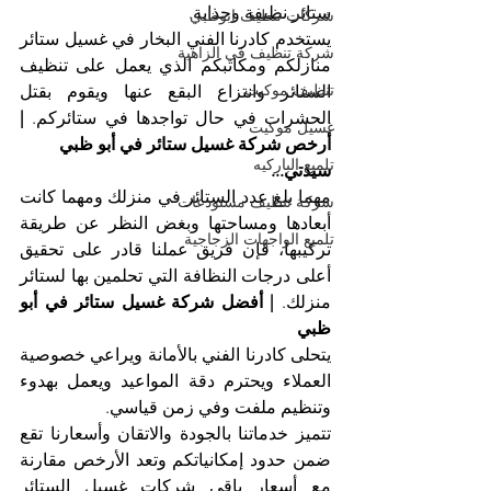
ستائر نظيفة وجذابة.
شركات تنظيف ابوظبي
يستخدم كادرنا الفني البخار في غسيل ستائر 
شركة تنظيف في الزاهية
منازلكم ومكاتبكم الذي يعمل على تنظيف 
تنظيف موكيت
الستائر وانتزاع البقع عنها ويقوم بقتل 
الحشرات في حال تواجدها في ستائركم. 
| 
غسيل موكيت
أرخص شركة غسيل ستائر في أبو ظبي
تلميع الباركيه
سيدتي...
مهما بلغ عدد الستائر في منزلك ومهما كانت 
شركة تنظيف مستودعات
أبعادها ومساحتها وبغض النظر عن طريقة 
تلميع الواجهات الزجاجية
تركيبها، فإن فريق عملنا قادر على تحقيق 
أعلى درجات النظافة التي تحلمين بها لستائر 
منزلك. 
| أفضل شركة غسيل ستائر في أبو 
ظبي
يتحلى كادرنا الفني بالأمانة ويراعي خصوصية 
العملاء ويحترم دقة المواعيد ويعمل بهدوء 
وتنظيم ملفت وفي زمن قياسي.
تتميز خدماتنا بالجودة والاتقان وأسعارنا تقع 
ضمن حدود إمكانياتكم وتعد الأرخص مقارنة 
مع أسعار باقي شركات غسيل الستائر 