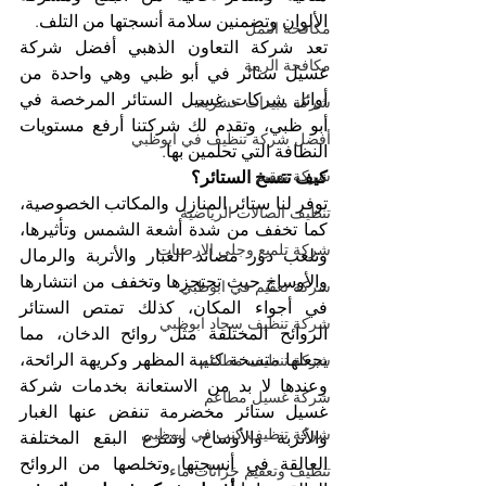
الألوان وتضمنين سلامة أنسجتها من التلف.
مكافحة النمل
تعد شركة التعاون الذهبي أفضل شركة 
مكافحة الرمة
غسيل ستائر في أبو ظبي وهي واحدة من 
أوائل شركات غسيل الستائر المرخصة في 
شركة مبيدات حشرية
أبو ظبي، وتقدم لك شركتنا أرفع مستويات 
أفضل شركة تنظيف في ابوظبي
النظافة التي تحلمين بها.
شركة تعقيم
كيف تتسخ الستائر؟
توفر لنا ستائر المنازل والمكاتب الخصوصية، 
تنظيف الصالات الرياضية
كما تخفف من شدة أشعة الشمس وتأثيرها، 
شركة تلميع وجلي الارضيات
وتلعب دور مصائد الغبار والأتربة والرمال 
والأوساخ حيث تحتجزها وتخفف من انتشارها 
شركة تعقيم في ابوظبي
في أجواء المكان، كذلك تمتص الستائر 
شركة تنظيف سجاد ابوظبي
الروائح المختلفة مثل روائح الدخان، مما 
يجعلها متسخة كئيبة المظهر وكريهة الرائحة، 
شركة تنظيف مطاعم
وعندها لا بد من الاستعانة بخدمات شركة 
شركة غسيل مطاعم
غسيل ستائر مخضرمة تنفض عنها الغبار 
شركة تنظيف كنب في ابوظبي
والأتربة والأوساخ وتنتزع البقع المختلفة 
العالقة في أنسجتها وتخلصها من الروائح 
تنظيف وتعقيم خزانات ماء