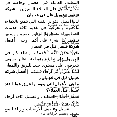
التنظيف العاملة في عجمان وخاصة في 
مكافحة النمل
مجال غسيل فلل العملاء المميزين. 
| شركة 
تنظيف وغسيل فلل في عجمان
مكافحة الرمة
لدينا أفضل الكوادر الفنية التي تتمتع بالكفاءة 
شركة مبيدات حشرية
والخبرة والحرفية في تقديم كافة خدمات 
أفضل شركة تنظيف في ابوظبي
التنظيف والغسيل والتلميع والتعقيم وبوسعها 
تنظيف كل شيء على أكمل وجه. 
| أفضل 
شركة تعقيم
شركة غسيل فلل في عجمان
تنظيف الصالات الرياضية
نحن نحقق لكم أحلامكم وتطلعاتكم في 
الحصول على نظافة منقطعة النظير وسوف 
شركة تلميع وجلي الارضيات
تتعرفون على مستوى جديد للبريق واللمعان 
شركة تعقيم في ابوظبي
أينما نظرتم في أرجاء فيلتكم. 
| أفضل شركة 
غسيل فلل في عجمان
شركة تنظيف سجاد ابوظبي
ما هي الأعمال التي يقوم بها فريق عملنا عند 
شركة تنظيف مطاعم
غسيل فلل العملاء؟
شركة غسيل مطاعم
تشمل أعمال التنظيف والغسيل كافة أرجاء 
فللكم بمحتوياتها ومنها:
شركة تنظيف كنب في ابوظبي
1.    غسيل وتنظيف الأرضيات وإزالة البقع 
تنظيف وتعقيم خزانات ماء
عنها