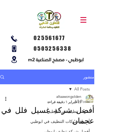
025561677
0505256338
ابوظبي - مصفح الصناعية m2
منشور
All Posts
altaawongolden
All Posts
23 فبراير
1 دقيقة قراءة
أفضل شركة غسيل فلل في
شركة تنظيف في ابوظبي
عجمان
أسماء شركات التنظيف في ابوظبي
أفضل شركة تنظيف ابوظبي