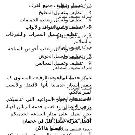
2.    غسيل وتنظيف جميع الغرف
شركة تعقيم وتطهير
3.    تنظيف وغسيل المطبخ
شركة تنظيف ستائر
4.    تنظيف وغسيل وتعقيم الحمامات
شركة تلميع زجاج وواجهات
5.    تنظيف وتلميع النوافذ والأبواب
6.    تنظيف وغسيل الممرات والشرفات 
شركة تنظيف مطابخ
والسلالم
شركة تنظيف المباني
7.    تنظيف وغسيل وتعقيم أحواض السباحة
8.    تنظيف وغسيل الحوش
شركة تنظيف فلل
9.    تنظيف وغسيل المجالس
شركة تنظيف المطاعم
تتميز خدماتنا بالجودة الرفيعة المستوى كما 
شركة تنظيف في مدينة خليفة
تتميز أسعار خدماتنا بأنها الأفضل والأنسب 
غسيل السجاد
لميزانياتكم.
غسيل وتعقيم الحمامات
للاستفسار وحجز المواعيد التي تناسبكم، 
يرجى الاتصال مع قسم خدمة الزبائن لدينا، 
شركة تنظيف ستائر
نحن نعمل على مدار الساعة لخدمتكم. 
| 
شركة تنظيف محال تجارية
أفضل شركة غسيل فلل في عجمان
اتصلوا بنا الآن
خدمة تنظيف محلات