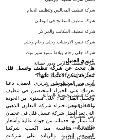
شركة تنظيف المجالس وتنظيف الخيام
شركة تنظيف المطابخ في ابوظبي
شركة تنظيف المكاتب والمراكز
شركة تلميع الارضيات وجلي رخام وجلي
شركة جلي رخام وبلاط تلميع سيراميك
عزيزي العميل...
شركة تنظيف مدارس ودور حضانة
هل تبحث عن شركة تنظيف وغسيل فلل 
شركة تنظيف مابعد البناء والصيانة
محترفة يمكن الاعتماد عليها؟
أنت من المحظوظين عزيزي العميل، دعنا 
شركة تنظيف وتعقيم مسابح
نعرفك على الخبراء المختصين في تنظيف 
شركة تنظيف وتنسيق الحدائق
وغسيل الفلل على أعلى مستوى من الجودة 
والاتقان وهم خبراء شركة التعاون الذهبي 
مكافحة الحشرات
التي تعد أفضل شركة غسيل فلل في عجمان 
رش الحشرات
لما تمتاز بها خدماتنا من جودة عالية وأسعار 
مكافحة الصراصير
اقتصادية منافسة مما اكسب شركتنا 
السمعة الطيبة والريادة على شركات 
مكافحة بق الفراش