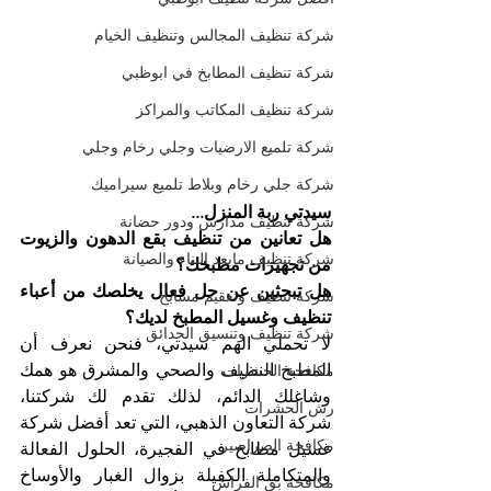
شركة تنظيف المجالس وتنظيف الخيام
شركة تنظيف المطابخ في ابوظبي
شركة تنظيف المكاتب والمراكز
شركة تلميع الارضيات وجلي رخام وجلي
شركة جلي رخام وبلاط تلميع سيراميك
سيدتي ربة المنزل...
شركة تنظيف مدارس ودور حضانة
هل تعانين من تنظيف بقع الدهون والزيوت 
شركة تنظيف مابعد البناء والصيانة
من تجهيزات مطبخك؟
هل تبحثين عن حل فعال يخلصك من أعباء 
شركة تنظيف وتعقيم مسابح
تنظيف وغسيل المطبخ لديك؟
شركة تنظيف وتنسيق الحدائق
لا تحملي الهم سيدتي، فنحن نعرف أن 
المطبخ النظيف والصحي والمشرق هو همك 
مكافحة الحشرات
وشاغلك الدائم، لذلك تقدم لك شركتنا، 
رش الحشرات
شركة التعاون الذهبي، التي تعد أفضل شركة 
مكافحة الصراصير
غسيل مطابخ في الفجيرة، الحلول الفعالة 
والمتكاملة الكفيلة بزوال الغبار والأوساخ 
مكافحة بق الفراش