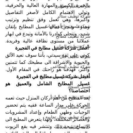
بالخبرة الكبيرة والمهارة العالية والحرفية، 
شركة تعقيم وتطهير
وتولي الاهتمام الكامل لأصغر التفاصيل 
شركة تنظيف ستائر
وأكبرها، وهي تعمل وفق تنظيم وترتيب 
شركة تلميع زجاج وواجهات
وهدوء، وتنجز أعمال غسيل المطابخ بإتقان 
شديد، وتتحلى كوادرنا بالأمانة وتبدع في ابهار 
شركة تنظيف مطابخ
عملائنا من مستوى نظافة عالية وفريدة. 
شركة تنظيف المباني
 أفضل شركة غسيل مطابخ في الفجيرة
كوني على ثقة سيدتي، بأننا سوف نعيد الألق 
شركة تنظيف فلل
والحيوية والاشراقة الى مطبخك كما تتمنين 
شركة تنظيف المطاعم
وأكثر، فهدفنا هو راحتك في المقام الأول. 
أفضل شركة غسيل مطابخ في الفجيرة
شركة تنظيف في مدينة خليفة
غسيل المطابخ الشامل والعميق هو 
غسيل السجاد
اختصاصنا؟
غسيل وتعقيم الحمامات
يعد المطبخ من أهم أركان المنزل حيث تعمه 
الحركة على مدار الساعة ففيه يتم تحضير 
شركة تنظيف ستائر
الوجبات وطهي الطعام وإعداد المشروبات 
شركة تنظيف محال تجارية
والعصائر المختلفة، ولهذا يتعرض المطبخ الى 
الاتساخ نتيجة ذلك وتنتشر فيه بقع الزيوت 
خدمة تنظيف محلات