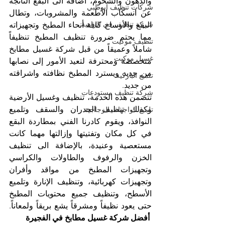
والدهون والشحوم، اضافةً الى البقع الناتجة 
شركات تنظيف ابوظبي
عن انسكاب الأطعمة والمشروبات، وتطال 
شركة تنظيف في الزاهية
البقع والأوساخ كافة أنحاء المطبخ وتجهيزاته 
مما يحتم ضرورة تنظيف المطبخ تنظيفاً 
تنظيف موكيت
شاملاً وعميقاً من قبل شركة غسيل مطابخ 
غسيل موكيت
متخصصة ومحترفة لتعيد الأمور إلى نصابها 
من جديد ويسترد المطبخ نظافته واشراقته 
تلميع الباركيه
من جديد.
شركة تنظيف مستودعات
تتضمن هذه الخدمة، تنظيف وغسيل الأرضية 
وكذلك تنظيف الجدران والسقف وتلميع 
تلميع الواجهات الزجاجية
النوافذ، ويقوم كادرنا الفني بمطاردة البقع 
في كل مكان وتفتيتها وإزالتها مهما كانت 
مستعصية وعنيدة، بالإضافة الى تنظيف 
الخزن والرفوف والطاولات والكراسي 
وتجهيزات المطبخ من مواقد وأفران 
وتجهيزات كهربائية، وتنظيف الإنارة وتلميع 
الأسطح، وتنظيف جميع محتويات المطبخ 
حتى يعود نظيفاً ومشرقاً يشع بريقاً ولمعاناً. 
 أفضل شركة غسيل مطابخ في الفجيرة