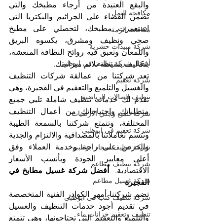
والبقع العنيدة من أرجاء مطبخك والتي 
مكافحة النمل
تضمن القضاء على الجراثيم والبكتريا التي 
استعمرت مطبخك، لتحصلي على مطبخ 
مكافحة الرمة
صحي ونظيف ومشرق، يكسوه البريق 
شركة مبيدات حشرية
واللمعان وتعبق فيه روائح النظافة المنعشة، 
أفضل شركة تنظيف في ابوظبي
بتكاليف بسيطة تلائم ميزانيتك.
تعد شركتنا من عمالقة شركات التنظيف 
شركة تعقيم
والغسيل والتلميع والتعقيم في الفجيرة، وهي 
تنظيف الصالات الرياضية
تقدم لك خدمات تنظيف شاملة تلبي جميع 
متطلباتك واحتياجاتك من أعمال التنظيف 
شركة تلميع وجلي الارضيات
المختلفة، وتتمتع شركتنا بالسمعة الطيبة 
شركة تعقيم في ابوظبي
وتتسم تعاملاتنا بالمصداقية والالتزام والجدية 
والحرص على راحة وخدمة العملاء وفق 
شركة تنظيف سجاد ابوظبي
أعلى معايير الجودة وبأنسب الأسعار 
شركة تنظيف مطاعم
الاقتصادية. 
 أفضل شركة غسيل مطابخ في 
شركة غسيل مطاعم
الفجيرة
تضم شركتنا أمهر الكوادر الفنية المتخصصة 
شركة تنظيف كنب في ابوظبي
في تقديم أجود خدمات التنظيف والغسيل 
تنظيف وتعقيم خزانات ماء
والتلميع والتعقيم التي تحتاجونها، وهي تتمتع 