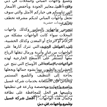
وتلميع واجهات المباني والمحلات في دبي 
وفق أعلى معايير الجودة وبأخفض الأسعار 
مكافحة النمل
التي تناسبكم هي خياركم الأمثل والتي سوف 
مكافحة الرمة
تجعل واجهات المباني لديكم مشرقة تخطف 
شركة مبيدات حشرية
بالأبصار.
تتعرض واجهات المباني وكذلك واجهات 
أفضل شركة تنظيف في ابوظبي
المحلات سواء كانت الواجهات مشكلة من 
شركة تعقيم
الرخام أو الزجاج أو المعدن وكذلك الخشبية، 
إلى العوامل الجوية التي تترك آثارها على 
تنظيف الصالات الرياضية
الواجهات من غبار وأتربة ورمال تنقلها الرياح 
شركة تلميع وجلي الارضيات
معها لتستقر على الأسطح الخارجية لهذه 
شركة تعقيم في ابوظبي
الواجهات بالإضافة الى الأوساخ التي تنتج عن 
الحشرات والطيور، مما يشوه جمالها ويجعلها 
شركة تنظيف سجاد ابوظبي
بحاجة إلى التنظيف والتلميع المستمر 
شركة تنظيف مطاعم
وبالتالي فإن الاستعانة بخدمات شركة غسيل 
وتلميع واجهات متخصصة وبارعة في تنظيفها 
شركة غسيل مطاعم
وتلميعها هو الحل للمحافظة على نظافة 
شركة تنظيف كنب في ابوظبي
وجمال هذه الواجهات. 
| أفضل شركة غسيل 
وتلميع واجهات في دبي
تنظيف وتعقيم خزانات ماء