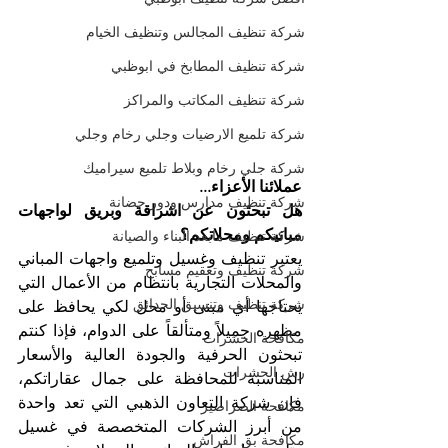
شركة تنظيف المجالس وتنظيف الخيام
شركة تنظيف المطابخ في ابوظبي
شركة تنظيف المكاتب والمراكز
شركة تلميع الارضيات وجلي رخام وجلي
شركة جلي رخام وبلاط تلميع سيراميك
عملائنا الأعزاء...
شركة تنظيف مدارس ودور حضانة
هل تبحثون عن اشراقة وبريق لواجهات 
مبانيكم ومحلاتكم؟
شركة تنظيف مابعد البناء والصيانة
يعتبر تنظيف وغسيل وتلميع واجهات المباني 
شركة تنظيف وتعقيم مسابح
والمحلات التجارية بانتظام من الأعمال التي 
شركة تنظيف وتنسيق الحدائق
يحتاجها أي مبنى أو محل لكي يحافظ على 
مظهره جميلاً ومتألقاً على الدوام، فإذا كنتم 
مكافحة الحشرات
تبحثون الحرفية والجودة العالية والأسعار 
رش الحشرات
المناسبة للمحافظة على جمال عقاراتكم، 
فإن شركة التعاون الذهبي التي تعد واحدة 
مكافحة الصراصير
من أبرز الشركات المتخصصة في غسيل 
مكافحة بق الفراش