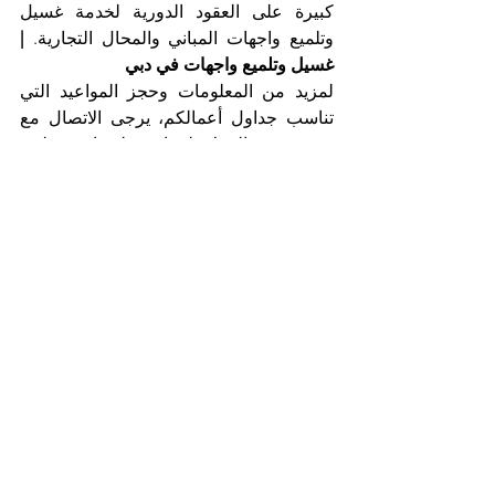
كبيرة على العقود الدورية لخدمة غسيل 
وتلميع واجهات المباني والمحال التجارية. 
| 
غسيل وتلميع واجهات في دبي
لمزيد من المعلومات وحجز المواعيد التي 
تناسب جداول أعمالكم، يرجى الاتصال مع 
قسم خدمة العملاء لدينا، موظفونا يستقبلون 
اتصالاتكم على مدار الساعة.
 | تنظيف 
وغسيل وتلميع واجهات في دبي
اتصلوا الآن
مع أقوى شركة غسيل وتلميع واجهات، 
شركة التعاون الذهبي
هاتف 025561677          موبايل: 0505256338
إظهار الكل
المنشورات الأخيرة