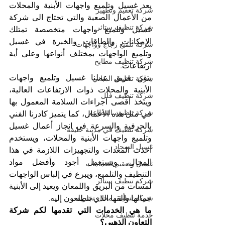
يعد غسيل وتلميع واجهات الأبنية والمحلات 
شركة تعقيم وتطهير
من الأعمال الصعبة والتي تحتاج الى شركة 
شركة تنظيف ستائر
غسيل وتلميع واجهات متخصصة تمتلك 
الإمكانات والطاقات والخبرة في غسيل 
شركة تلميع زجاج وواجهات
وتلميع الواجهات بمختلف أنواعها وعلى أية 
شركة تنظيف مطابخ
ارتفاعات.
يتقن فريق عملنا غسيل وتلميع واجهات 
شركة تنظيف المباني
الأبنية والمحلات ذوات الارتفاعات العالية، 
شركة تنظيف فلل
ويتخذ أقصى اجراءات السلامة المعمول بها 
شركة تنظيف المطاعم
في مثل هذه الأعمال، كما يتميز كادرنا الفني 
بالحرفية والسرعة في انجاز أعمال غسيل 
شركة تنظيف في مدينة خليفة
وتلميع واجهات الأبنية والمحلات، ويستخدم 
غسيل السجاد
أحدث المعدات والتجهيزات اللازمة في هذا 
المجال، ويستعمل أجود وأفضل مواد 
غسيل وتعقيم الحمامات
التنظيف والتلميع، ويبرع في إلباس الواجهات 
شركة تنظيف ستائر
لمسات من البريق واللمعان ويعيد إلى الأبنية 
جمالها وألقها الذي تتطلعون إليه.
شركة تنظيف محال تجارية
ما هي الخدمات التي تقدمها لكم شركة 
خدمة تنظيف محلات
التعاون الذهبي؟