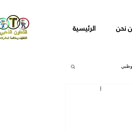
 نحن
الرئيسية
وظبي
 والمراكز
دارس ودور حضانة