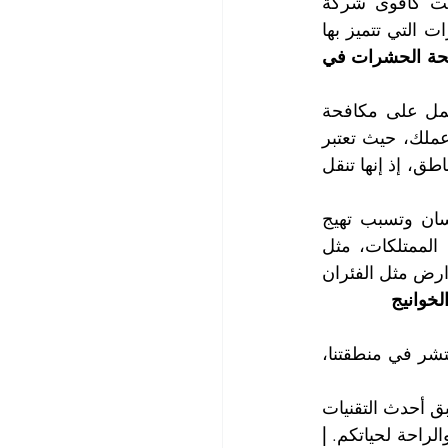
القوارض، وتعتبر شركتنا من أقدم شركات مكافحة الحشرات في المنطقة وصنفت كأقوى شركة 
مكافحة حشرات في الخوانيج، ومرد ذلك الى الفعالية العالية في القضاء على الحشرات التي تتميز بها 
| أقوى شركات مكافحة الحشرات في 
فور ظهور الحشرات في بيتك أو مكان عملك عزيزي العميل، فإنه ينبغي عليك العمل على مكافحة 
الحشرات بقوة وفاعلية للحفاظ على صحة وسلامة عائلتك وممتلكاتك وكذلك مكان عملك، حيث تعتبر 
الحشرات من بين الأسباب الرئيسية التي تساهم في نقل وانتشار الأمراض وتلوث المناطق، إذ إنها تنقل 
يمكن أن تسبب حشرات مثل الصراصير والنمل والبق والناموس ضرراً لصحة الإنسان وتسبب تهيج 
الجلد والحساسية والتسمم الغذائي، بالإضافة إلى ذلك، تتسبب الحشرات في تلف الممتلكات، مثل 
الأثاث والملابس والمواد الغذائية، مما يؤدي إلى خسائر مالية كبيرة، كما أن انتشار القوارض مثل الفئران 
خوانيج
شركتنا تضم فريقاً من الخبراء المتخصصين في مكافحة جميع أنواع الحشرات التي تنتشر في منطقتنا، 
نحن نعمل على تحديد ومكافحة أي إصابات حشرية تهدد منازلكم وأماكن عملكم، ونطبق أحدث التقنيات 
لراحة لحياتكم. 
| 