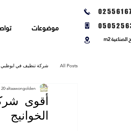
0255616
0505256
موضوعات
تواص
لصناعية m2
All Posts
شركة تنظيف في ابوظبي
altaawongolden
20 مايو
شركة تنظيف المجالس وتنظيف الخي
أقوى شرك
الخوانيج
شركة تلميع الارضيات وجلي رخام و