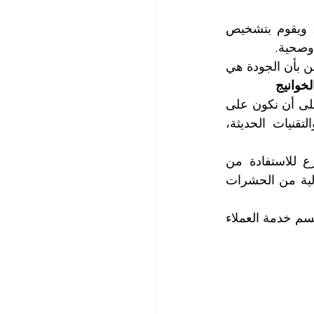
يمتلك فريق عملنا الخبرة الواسعة والمعرفة الدقيقة في مجال مكافحة الحشرات، ويقوم بتشخيص 
وصحية.
نحن نقدم خدماتنا للبيوت والفلل والمصانع والمخازن والمحال التجارية وغيرها، كما نؤمن بأن الجودة هي 
خوانيج
نحن نضمن لعملائنا الحصول على خدمة ممتازة ونتائج فعالة ومستدامة، كما نحرص على أن نكون على 
اطلاع دائم بأحدث التطورات في مجال مكافحة الحشرات ونستخدم المعدات والتقنيات الحديثة، 
لا تدع الحشرات تعرضك وعائلتك وممتلكاتك للمخاطر الصحية والاقتصادية، وسارع للاستفادة من 
خدمات شركتنا المتخصصة في مكافحة الحشرات، واستعد للعيش في بيئة صحية خالية من الحشرات 
للاستفسار وطلب المشورة المجانية وحجز المواعيد التي تناسبك، يرجى الاتصال مع قسم خدمة العملاء 