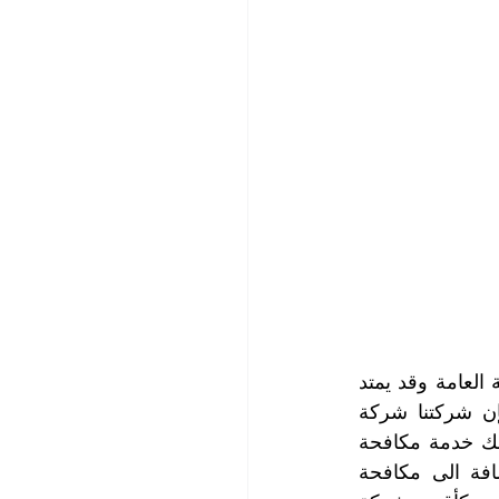
يمكن للحشرات أن تتسبب في تدهور البيئة المحيطة وتؤثر بشكل سلبي على الصحة العامة وقد يمتد 
ضررها الى الممتلكات أو الغذاء، ولحماية نفسك وممتلكاتك من هذه المشكلة، فإن شركتنا شركة 
التعاون الذهبي والتي تعد من أقوى شركات مكافحة الحشرات في الخوانيج، تقدم لك خدمة مكافحة 
الحشرات بكافة أنواعها مثل النمل الأبيض والصراصير وبق الفراش وغيرها بالإضافة الى مكافحة 