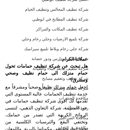
شركة تنظيف المجالس وتنظيف الخيام
شركة تنظيف المطابخ في ابوظبي
شركة تنظيف المكاتب والمراكز
شركة تلميع الارضيات وجلي رخام وجلي
شركة جلي رخام وبلاط تلميع سيراميك
شركة تنظيف مدارس ودور حضانة
عملائنا الكرام...
هل تبحث عن شركة تنظيف حمامات تحول 
شركة تنظيف مابعد البناء والصيانة
حمام منزلك الى حمام نظيف وصحي 
شركة تنظيف وتعقيم مسابح
ومشرق؟
اجعل حمام منزلك نظيفاً وصحياً ومشرقاً مع 
شركة تنظيف وتنسيق الحدائق
خدمة تنظيف الحمامات عالية المستوى التي 
مكافحة الحشرات
تقدمها لك أقوى شركة تنظيف حمامات في 
عود المطينة، شركة التعاون الذهبي، لتنسى 
رش الحشرات
الروائح الكريهة التي تصدر من حمامك، 
مكافحة الصراصير
وتختفي البقع والترسبات الكلسية من 
مكافحة بق الفراش
تجهيزاتها، وتكتسي مكوناتها بالبريق واللمعان 