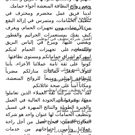
وتعم روائح النظافة المنعشة أجواء حمامك.
مكافحة النمل
لدينا فريق عمل مخضرم ومحترف في 
مكافحة الرمة
تنظيف الحمامات، ومتمرس في إزالة البقع 
من الأرضيات ومن تجهيزات الحمام، ويعرف 
شركة مبيدات حشرية
كيف يفتك بمستعمرات الجراثيم والفطور 
أفضل شركة تنظيف في ابوظبي
ويقضي عليها، ويبرع في إلباس البريق 
شركة تعقيم
واللمعان على تجهيزات الحمام لديكم 
ليبهركم اشراق حماماتكم ومستوى نظافتها.
تنظيف الصالات الرياضية
كونوا على ثقة تامة عملائنا الأعزاء، بأننا 
شركة تلميع وجلي الارضيات
سوف نجعل حمامات منازلكم مضرباً 
للنظافة المثلى ومنبعاً للروائح المنعشة، 
شركة تعقيم في ابوظبي
ومكاناً آمناً على صحة عائلاتكم.
شركة تنظيف سجاد ابوظبي
لقد نالت شركتنا ثقة العملاء الذين تعاملوا 
معها، وعرفوا أن الجودة العالية في العمل 
شركة تنظيف مطاعم
والخبرة الطويلة والنتائج المبهرة في غسيل 
شركة غسيل مطاعم
وتنظيف الحمامات لها عنوان واحد هو شركة 
شركة تنظيف كنب في ابوظبي
التعاون الذهبي، فنحن نعمل من أجل راحة 
عملائنا وتأمين احتياجاتهم من خدمات 
تنظيف وتعقيم خزانات ماء