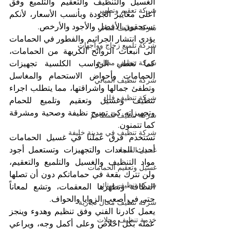
الغسيل والتنظيف والتعقيم والتلميع وفق 
شركة تعقيم وتطهير
أعلى معايير الجودة وبأنسب الأسعار، لأنكم 
تستحقون الأفضل والأجود والأرخص.
شركة تنظيف ستائر
يؤدي انتشار الجراثيم والفطور في الحمامات 
شركة تلميع زجاج وواجهات
الى انبعاث الروائح الكريهة من الحمامات، 
شركة تنظيف مطابخ
كما تغطي الرواسب الكلسية تجهيزات 
الحمامات وأحواض الاستحمام والمغاسل 
شركة تنظيف المباني
وتطفئ جمالها واشراقتها، مما يتطلب اجراء 
شركة تنظيف فلل
تنظيف وغسيل وتعقيم وتلميع للحمام 
وتجهيزاته كي تصبح نظيفة وصحية ومشرقة 
شركة تنظيف المطاعم
كما تتمنون.
شركة تنظيف في مدينة خليفة
تستخدم فرق عملنا في غسيل الحمامات 
أحدث المعدات والتجهيزات وتستعمل أجود 
غسيل السجاد
مواد التنظيف والغسيل والتلميع والتعقيم، 
غسيل وتعقيم الحمامات
ولن تترك بقعة في حماماتكم دون أن تصلها 
شركة تنظيف ستائر
النظافة وتطهرها المعقمات، وتشع لمعاناً 
حتى في أصعب الزوايا والحواف.
شركة تنظيف محال تجارية
يعمل كادرنا الفني وفق تنظيم وهدوء وينجز 
خدمة تنظيف محلات
عمله بكل اخلاص وعلى أكمل وجه، ويراعي 