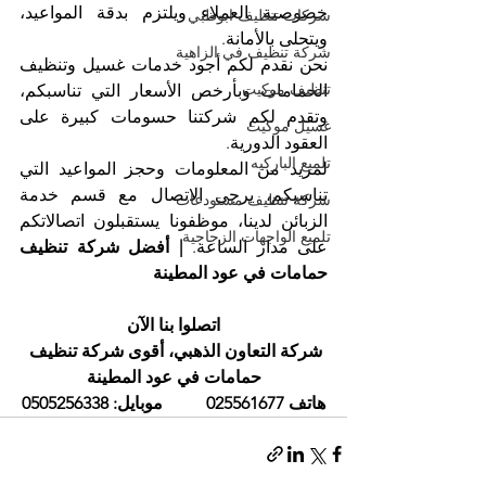
خصوصية العملاء ويلتزم بدقة المواعيد، 
شركات تنظيف ابوظبي
ويتحلى بالأمانة.
شركة تنظيف في الزاهية
نحن نقدم لكم أجود خدمات غسيل وتنظيف 
تنظيف موكيت
الحمامات وبأرخص الأسعار التي تناسبكم، 
وتقدم لكم شركتنا حسومات كبيرة على 
غسيل موكيت
العقود الدورية.
تلميع الباركيه
لمزيد من المعلومات وحجز المواعيد التي 
تناسبكم، يرجى الاتصال مع قسم خدمة 
شركة تنظيف مستودعات
الزبائن لدينا، موظفونا يستقبلون اتصالاتكم 
تلميع الواجهات الزجاجية
على مدار الساعة. 
| أفضل شركة تنظيف 
حمامات في عود المطينة
اتصلوا بنا الآن
شركة التعاون الذهبي، أقوى شركة تنظيف 
حمامات في عود المطينة
هاتف 025561677          موبايل: 0505256338