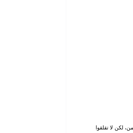
مكافحة الحشرات
ضية
تنظيف مطاعم
يم وتطهير
إن تنظيف الستائر بشكل منتظم ودوري هو أمر لا بد منه، فلا مفر من اتساخها مع الزمن، لكن لا تقلقوا 