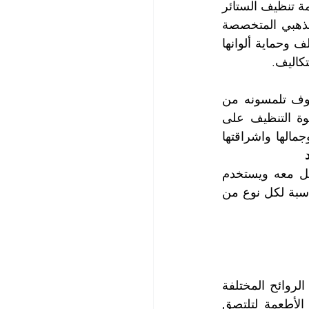
عملائنا الأعزاء فلم يعد هنالك مبرر للخوف على سلامة ومتانة أقمشة ستائركم مع خدمة تنظيف الستائر 
فائقة الجودة التي توفرها لكم أقوى شركة تنظيف ستائر في الزيد، شركة التعاون الذهبي المتخصصة 
في تنظيف ستائر المنازل وتنظيف ستائر المكاتب مع المحافظة على أنسجتها من التلف وحماية ألوانها 
كاليف.
يتمتع كادرنا الفني بالخبرة العالية والحرفية والاتقان في تنظيف الستائر، وهو ما سوف تلمسونه من 
خلال خدمة تنظيف الستائر عالية المستوى التي تقدمها لكم شركتنا حيث تجتمع قوة التنظيف على 
الأوساخ والبقع مع العناية بأقمشة الستائر لتسترد ستائر منازلكم ومكاتبكم نظافتها وجمالها واشراقتها 
يمتلك كادرنا الفني المعرفة عن أقمشة الستائر ويعرف مزايا كل نوع وكيف يتعامل معه ويستخدم 
المواد الآمنة في إزالة البقع عن الستائر ويبرع في اختيار وضبط درجات الحرارة المناسبة لكل نوع من 
تشكل الستائر حاجزاً في وجه الغبار والأتربة التي يحملها الهواء فتعلق بها، كما تأتي الروائح المختلفة 
التي تنشأ عن دخان السجائر والنراجيل بالإضافة الى أبخرة وروائح طهي وتحضير الأطعمة لتلتصق 