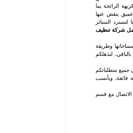
بالستائر في البيوت، كذلك قد تصيب البقع الستائر، فتصبح متخمة بالغبار والأتربة وكريهة الرائحة بما 
تحمله من روائح، ومشوهة المظهر بالبقع التي أصابتها، وتصبح بحاجة الى تنظيف عميق ينفض عنها 
الغبار والأتربة والأوساخ ويزيل الروائح غير المستحبة منها ويقتلع البقع من جذورها لتسترد الستائر 
| أفضل شركة تنظيف 
لا تحملوا الهم عملائنا الكرام، مهما كانت درجة اتساخ ستائركم ومهما كان عددها ومساحاتها وطريقة 
تركيبها، كل ما عليكم فعله هو الاتصال مع قسم خدمة العملاء لدينا وسوف نتكفل بالباقي، لنذهلكم 
توفر لكم شركتنا طيفاً واسعاً من خدمات الغسيل والتنظيف والتلميع والتعقيم التي تلبي جميع متطلباتكم 
من خدمات النظافة، وتتميز خدماتنا بأعلى مستويات الجودة وتتم بإتقان شديد وعناية فائقة، وبأنسب 
للاستفسار والحصول على المزيد من المعلومات وحجز المواعيد التي تناسبكم، يرجى الاتصال مع قسم 