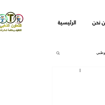
 نحن
الرئيسية
وظبي
 والمراكز
دارس ودور حضانة