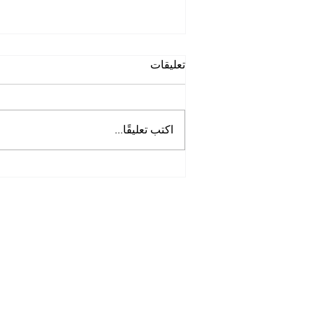
تعليقات
اكتب تعليقًا...
أفضل شركة غسيل حمامات
في الخوانيج
Tel:
0097125561677
Mob :
505256338
00971
Opening Hours: 7am -8pm