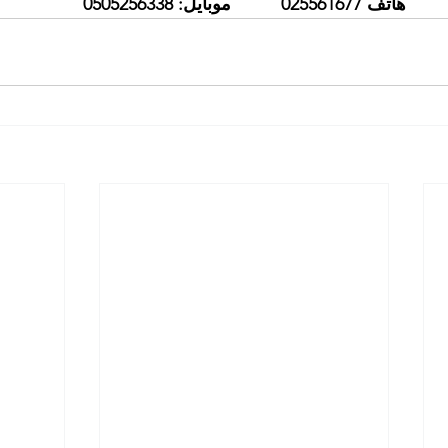
هاتف 025561677          موبايل: 0505256338