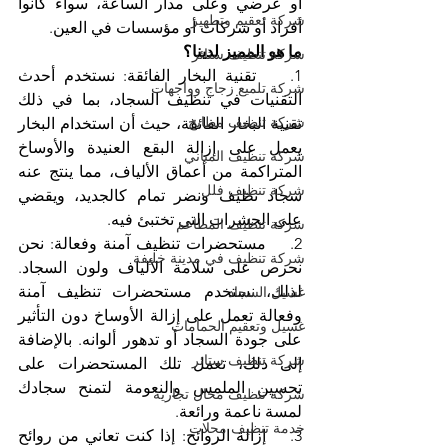
أو عرضي وعلى مدار الساعة، سواء كانوا 
شركة تعقيم وتطهير
أفراد أو شركات أو مؤسسات في العين.
ما هو المميز لدينا؟
شركة تنظيف ستائر
1.    تقنية البخار الفائقة: نستخدم أحدث 
شركة تلميع زجاج وواجهات
التقنيات في تنظيف السجاد، بما في ذلك 
شركة تنظيف مطابخ
تقنية البخار الفائقة، حيث أن استخدام البخار 
يعمل على إزالة البقع العنيدة والأوساخ 
شركة تنظيف المباني
المتراكمة من أعماق الألياف، مما ينتج عنه 
شركة تنظيف فلل
سجاد نظيف ونضر تمام كالجديد، ويقضي 
على الحشرات التي تختبئ فيه.
شركة تنظيف المطاعم
2.    مستحضرات تنظيف آمنة وفعالة: نحن 
شركة تنظيف في مدينة خليفة
نحرص على سلامة الألياف ولون السجاد. 
لذلك، نستخدم مستحضرات تنظيف آمنة 
غسيل السجاد
وفعالة تعمل على إزالة الأوساخ دون التأثير 
غسيل وتعقيم الحمامات
على جودة السجاد أو تدهور ألوانه. بالإضافة 
شركة تنظيف ستائر
إلى ذلك، تعمل تلك المستحضرات على 
تحسين الملمس والنعومة لتمنح سجادك 
شركة تنظيف محال تجارية
لمسة ناعمة ورائعة.
خدمة تنظيف محلات
3.    إزالة الروائح: إذا كنت تعاني من روائح 