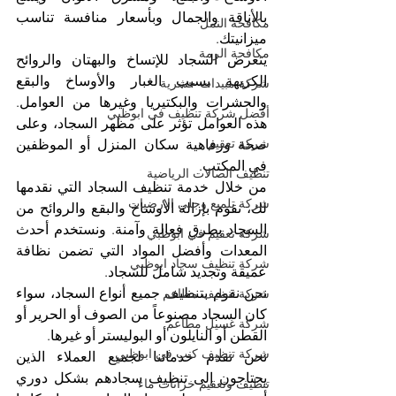
بالأناقة والجمال وبأسعار منافسة تناسب 
مكافحة النمل
ميزانيتك.
مكافحة الرمة
يتعرض السجاد للإتساخ والبهتان والروائح 
الكريهة بسبب الغبار والأوساخ والبقع 
شركة مبيدات حشرية
والحشرات والبكتيريا وغيرها من العوامل. 
أفضل شركة تنظيف في ابوظبي
هذه العوامل تؤثر على مظهر السجاد، وعلى 
شركة تعقيم
صحة ورفاهية سكان المنزل أو الموظفين 
في المكتب.
تنظيف الصالات الرياضية
من خلال خدمة تنظيف السجاد التي نقدمها 
شركة تلميع وجلي الارضيات
لك، نقوم بإزالة الأوساخ والبقع والروائح من 
السجاد بطرق فعالة وآمنة. ونستخدم أحدث 
شركة تعقيم في ابوظبي
المعدات وأفضل المواد التي تضمن نظافة 
شركة تنظيف سجاد ابوظبي
عميقة وتجديد شامل للسجاد.
نحن نقوم بتنظيف جميع أنواع السجاد، سواء 
شركة تنظيف مطاعم
كان السجاد مصنوعاً من الصوف أو الحرير أو 
شركة غسيل مطاعم
القطن أو النايلون أو البوليستر أو غيرها.
شركة تنظيف كنب في ابوظبي
نحن نقدم خدماتنا لجميع العملاء الذين 
يحتاجون إلى تنظيف سجادهم بشكل دوري 
تنظيف وتعقيم خزانات ماء