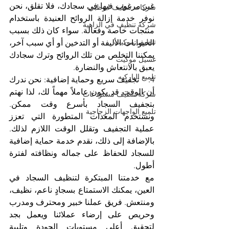
غير مرغوب فيها في سجادك، فلا تقلق، نحن 
شركات تنظيف ابوظبي
نوفر خدمة إزالة الروائح العنيدة باستخدام 
شركة تنظيف في الزاهية
منتجات خاصة وفعالة. سواء كان ذلك بسبب 
تنظيف موكيت
الحيوانات الأليفة أو التدخين أو أي سبب آخر، 
يمكننا التخلص من تلك الروائح وترك سجادك 
غسيل موكيت
يعبق بالانتعاش والنضارة.
تلميع الباركيه
4.    تجفيف سريع وحماية إضافية: نحن ندرك 
أن الوقت قد يكون عاملاً مهماً لك، لذا نهتم 
شركة تنظيف مستودعات
بتجفيف السجاد بأسرع وقت ممكن. 
تلميع الواجهات الزجاجية
ونستخدم المعدات المتطورة التي تعزز 
عملية التجفيف وتقلل الوقت اللازم لذلك. 
بالإضافة إلى ذلك، نقدم خدمة حماية إضافية 
للسجاد للحفاظ على جماله ونظافته لفترة 
أطول.
مع خدمتنا المبتكرة لتنظيف السجاد في 
العين، يمكنك الاستمتاع بسجادٍ ناعم، نظيف، 
ومنتعش. فريق عملنا خبير ومحترف ومدرب 
وحريص على إرضاء عملائنا ويعمل بجد 
لتحقيق أعلى مستويات الجودة وتلبية 