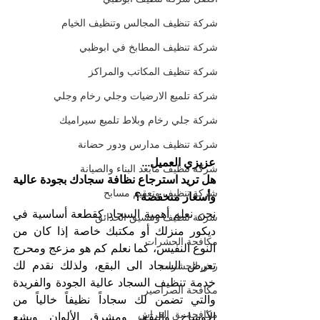
شركة تنظيف المجالس وتنظيف الخيام
شركة تنظيف المطابخ في ابوظبي
شركة تنظيف المكاتب والمراكز
شركة تلميع الارضيات وجلي رخام وجلي
شركة جلي رخام وبلاط تلميع سيراميك
شركة تنظيف مدارس ودور حضانة
عزيزي العميل...
شركة تنظيف مابعد البناء والصيانة
هل تريد استرجاع نظافة سجادك بجودة عالية 
شركة تنظيف وتعقيم مسابح
وأسعار منخفضة؟
نحن نعلم أهمية السجاد كقطعة أساسية في 
شركة تنظيف وتنسيق الحدائق
ديكور منزلك أو مكتبك خاصة إذا كان من 
مكافحة الحشرات
النوع النفيس، كما نعلم كم هو مزعج ومحرج 
تعرض السجاد الى البقع، ولذلك نقدم لك 
رش الحشرات
خدمة تنظيف السجاد عالية الجودة والفريدة 
مكافحة الصراصير
والتي تضمن لك سجاداً نظيفاً خالياً من 
مكافحة بق الفراش
الأوساخ والبقع، ومشرق الألوان ويشع 