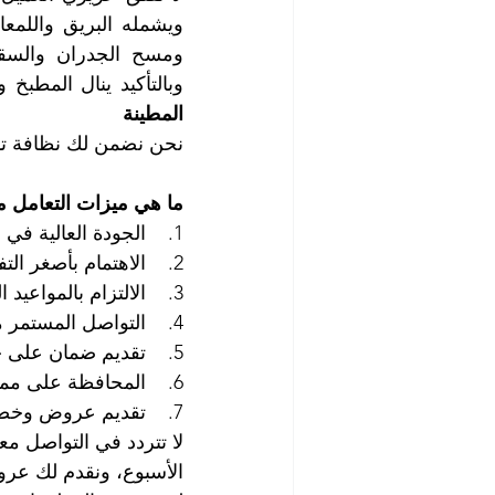
وبالتأكيد ينال المطبخ 
المطينة
نحن نضمن لك نظافة تام
ما هي ميزات التعامل م
1.    الجودة العالية في أعمال الغسيل والتنظيف والتلميع والتعقيم.
2.    الاهتمام بأصغر التفاصيل.
3.    الالتزام بالمواعيد المحددة والانتهاء من العمل في الوقت المحدد.
4.    التواصل المستمر مع العميل للاستماع إلى رأيه وملاحظاته وتلبية احتياجاته.
5.    تقديم ضمان على جودة الخدمة.
6.    المحافظة على ممتلكات العملاء، واحترام خصوصياتهم.
7.    تقديم عروض وخصومات مغرية للعملاء الجدد والدائمين.
الأسبوع، ونقدم لك عرو