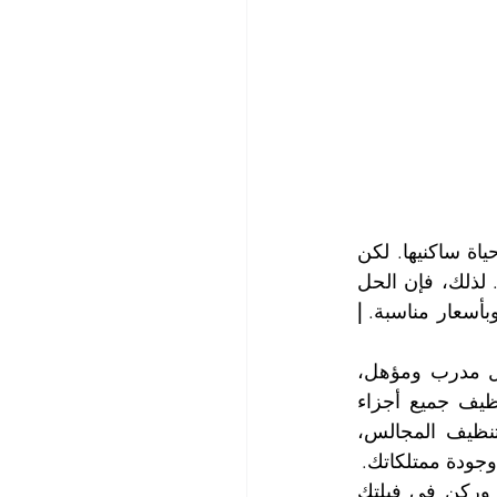
ينبغي المحافظة على نظافة الفلل والمنازل بشكل دائم، فهي تعكس رونق وجمال حياة ساكنيها. لكن 
تنظيف الفلل يتطلب جهودا كبيرة وخبرة عالية ومعدات ومواد غسيل وتنظيف وتلميع. لذلك، فإن الحل 
أسعار مناسبة. 
| 
تعتبر شركتنا من أفضل الشركات في مجال تنظيف الفلل، فنحن نمتلك فريق عمل مدرب ومؤهل، 
يستخدم أحدث الأساليب والمواد في تنظيف الفلل بشكل شامل ودقيق. ونقوم بتنظيف جميع أجزاء 
الفيلا، من الداخل والخارج، بما في ذلك الحدائق والمسابح والأسطح والحوش وتنظيف المجالس، 
وجودة ممتلكاتك.
لا تقلق عزيزي العميل، لن يغادر فريق عملنا فيلتك قبل أن ينظف كل شبر وزاوية وركن في فيلتك 