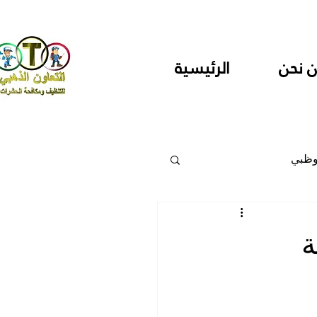
 نحن
الرئيسية
وظبي
 والمراكز
ة
دارس ودور حضانة