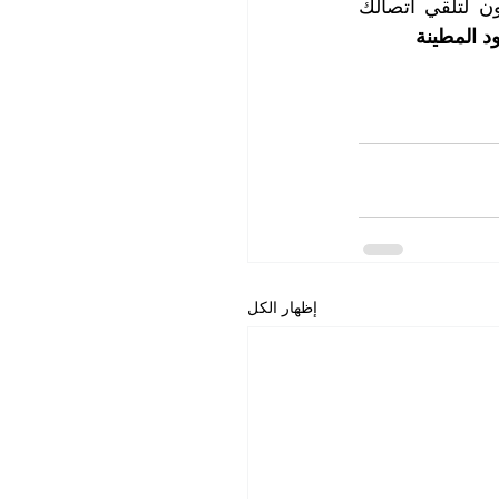
لمزيد من المعلومات، يرجى الاتصال مع قسم خدمة الزبائن لدينا، موظفونا جاهزون لتلقي اتصالك 
 المطينة
إظهار الكل