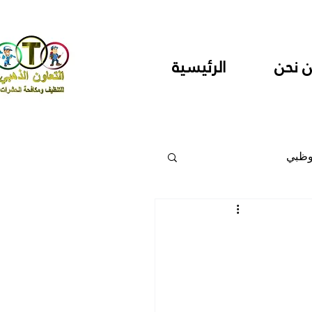
 نحن
الرئيسية
وظبي
 والمراكز
دارس ودور حضانة