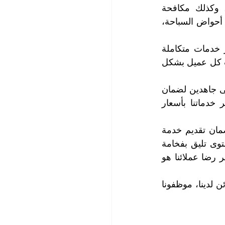
كما تشمل خدمة تنظيف الفلل على تنظيف الحوش وتنسيق الحدائق والنباتات، وكذلك مكافحة 
الحشرات والقوارض، بالإضافة إلى ذلك، يمكننا توفير خدمات تنظيف وغسيل وتعقيم أحواض السباحة، 
نحن نقدم خدمات شاملة لتلبية احتياجات عملائنا بشكل كامل، ونحرص على توفير خدمات متكاملة 
تشمل جميع جوانب النظافة والصيانة للفلل. ويمكننا تخصيص الخدمات وفقاً لاحتياجات كل عميل بشكل 
نحن نقوم بتقديم خدمات تنظيف الفلل بأعلى مستوى من الجودة والاحترافية، ونسعى جاهدين لضمان 
رضا عملائنا من خلال تقديم خدمات متميزة تلبي توقعاتهم، كما نحرص على توفير خدماتنا بأسعار 
في شركتنا نعتبر خدمات تنظيف الفلل في دبي مهمة جداً، ونعمل بجدية واجتهاد لضمان تقديم خدمة 
متميزة تلبي احتياجات عملائنا وتحقق رضاهم التام بالحصول على نظافة عالية المستوى تليق بفخامة 
فللهم، ونسعى دائماً لتحقيق أعلى مستوى من الكفاءة والاحترافية في خدماتنا، ونعتبر رضا عملائنا هو 
لمزيد من المعلومات وحجز الموعد الذي يناسبك، يرجى الاتصال مع قسم خدمة الزبائن لدينا، موظفونا 