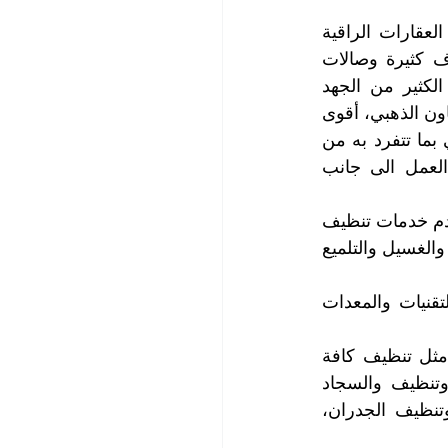
من متع الحياة، العيش في مسكن واسع وكبير، وتعتبر الفلل والمنازل الكبيرة من العقارات الراقية 
والمرغوبة والتي تتوافر فيها مقومات الراحة والاستجمام والترفيه، وتتكون من غرف كثيرة وصالات 
ومرافق ملحقة متنوعة، وبالتالي فإن المحافظة على نظافتها والعناية بها يتطلب الكثير من الجهد 
والوقت والمواد، وهنا تأتي أهمية خدمات تنظيف الفلل التي تقدمها شركتنا، شركة التعاون الذهبي، أقوى 
شركة تنظيف فلل في دبي والتي تتصدر قائمة أفضل شركات تنظيف الفلل في دبي بما تتفرد به من 
مزايا تجمع بين مستويات النظافة العالية والجودة والاتقان والسرعة والدقة في العمل الى جانب 
تعتبر شركتنا واحدة من أفضل الشركات في مجال خدمات التنظيف في دبي، حيث نقدم خدمات تنظيف 
الفلل بأعلى مستوى من الجودة والاحترافية بالإضافة الى توفير كافة خدمات التنظيف والغسيل والتلميع 
تضم شركتنا فريق عمل مدرب ومؤهل بشكل مذهل، ونحرص على توفير أحدث التقنيات والمعدات 
تتضمن خدمات تنظيف الفلل التي نقدمها لعملائنا العديد من الخدمات المتخصصة، مثل تنظيف كافة 
الغرف والصالات والممرات والشرفات والسلالم، وغسيل الأرضيات وإزالة البقع، وتنظيف والسجاد 
والموكيت والمفروشات بأحدث الأجهزة والمواد، وتنظيف وتلميع النوافذ والأبواب وتنظيف الجدران، 