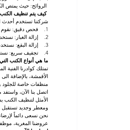
 الروائح: حيث يمتص الك
 كيف يتم تنظيف الكنب
شركتنا تستخدم أحدث ال
1.    فحص دقيق: نقوم بفحص نوع القماش وطبيعة المشكلات الموجودة على الكنب.
2.    إزالة الغبار: نستخدم مكانس خاصة لإزالة الغبار والأوساخ.
3.    إزالة البقع: نستخدم منظفات خاصة لإزالة البقع دون التأثير على جودة القماش أو الألوان.
4.    تجفيف سريع: نستخدم مجففات قوية لضمان تجفيف سريع.
ما هي أنواع الكنب التي 
تمتلك كوادرنا الفنية ا
الأقمشة، بالإضافة الى
منظفات خاصة للجلود وزي
اتصل بنا الآن، واستفد م
الأمثل لتنظيف الكنب ب
ومعطر وجديد تستقبل ع
نحن نسعى دائماً لإرضاء
عروضنا المغرية، موظفو