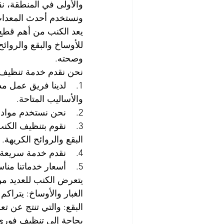
والأولى في المنطقة، 
ونستخدم أحدث المعدات و
يعد الكنب من أهم قطع 
للأوساخ والبقع والروائ
وصحته.
نحن نقدم خدمة تنظيف ا
1.    لدينا فريق عمل 
والأساليب المتاحة.
2.    نحن نستخدم مواد تنظيف آمنة وفعالة لتنظيف الكنب بدون التسبب في أي ضرر للأثاث أو للبيئة.
3.    نقوم بتنظيف الك
البقع والروائح الكريهة.
4.    نقدم خدمة سريعة وفعالة لتنظيف الكنب، ونضمن رضا العملاء عن خدماتنا.
5.    أسعار خدماتنا مناسبة وتنافسية، ونضمن أن تحصل على قيمة مقابل المال الذي تنفقه.
يتعرض الكنب للعديد من
الغبار والأوساخ: يترا
البقع: والتي تنتج عن ت
بحاجة إلى تنظيف فوري