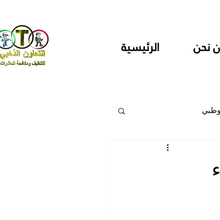
 نحن
الرئيسية
وظبي
 والمراكز
دارس ودور حضانة