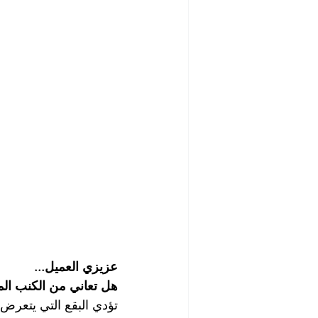
شركة تنظيف مابعد البناء والصيانة
رش الحشرات
مكافحة الصرا
شركة مبيدات حشرية
أفضل ش
شركة تلميع وجلي الارضيات
ش
شركة غسيل مطاعم
شركة تن
عزيزي العميل...
هل تعاني من الكنب ال