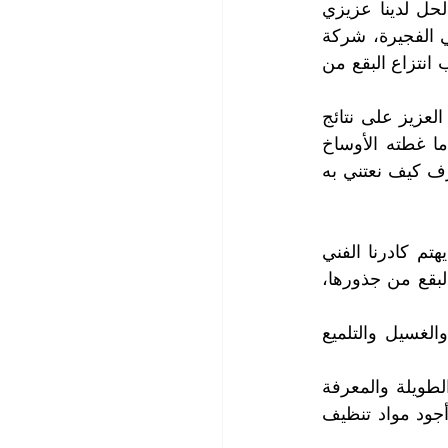
يتجنب الجميع الجلوس عليه بعد أن كان المكان المفضل للراحة والاسترخاء، لكن الحل لدينا عزيزي 
العميل مع خدمة تنظيف الكنب العميقة التي تقدمها لك أقوى شركة تنظيف كنب في الفجيرة، شركة 
التعاون الذهبي، مع فريق عملنا المتخصص في تنظيف الكنب والبارع في تنظيف الكنب انتزاع البقع من 
بالجودة العالية والحرفية والخبرة الطويلة في غسيل وتنظيف الكنب ستحصل عميلنا العزيز على نتائج 
مبهرة، ولن تصدق أنه يمكن استعادة نظافة واشراقة الكنب المتسخ من جديد بعدما غطته الأوساخ 
والغبار والأتربة وتغلغلت في عمق أنسته البقع، لأننا محترفون في تنظيف الكنب ونعرف كيف نعتني به 
تقدم لكم شركتنا أرفع مستويات النظافة التي تتم بجودة عالية واتقان شديد، حيث يهتم كادرنا الفني 
بأدق التفاصيل ويبدع في تنظيف الكنب وينفض عنه الغبار والأتربة والأوساخ، ويقتلع البقع من جذورها، 
تعد شركتنا، شركة تنظيف شاملة توفر لكم جميع متطلباتكم من خدمات التنظيف والغسيل والتلميع 
نحن لا نعرف المستحيل فكادرنا الفني قادر على تنظيف كل شيء ويمتلك الخبرة الطويلة والمعرفة 
الواسعة ويستخدم أحدث معدات وتجهيزات تنظيف الكنب، كما يختار وبعناية شديدة أجود مواد تنظيف 