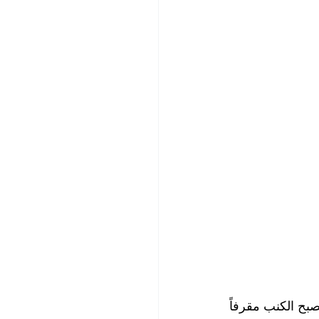
مكافحة الحشرات
ضية
تنظيف مطاعم
يم وتطهير
تؤدي البقع التي يتعرض لها الكنب الى تشويه مظهره وجماله وتجعله يبدو كأنه قديم ويصبح الكنب مقرفاً 