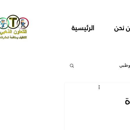
 نحن
الرئيسية
وظبي
 والمراكز
دارس ودور حضانة