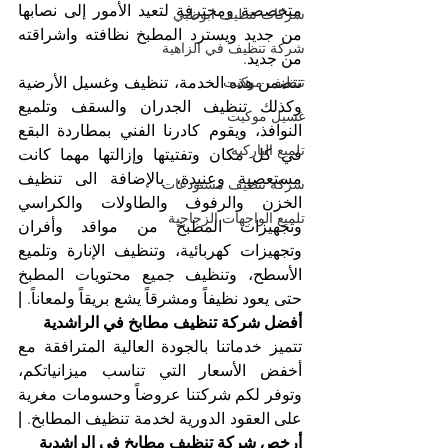
متخصصة ومحترفة لتعيد الأمور إلى نصابها 
شركات تنظيف ابوظبي
من جديد ويسترد المطبخ نظافته واشراقته 
شركة تنظيف في الزاهية
من جديد.
تنظيف موكيت
تتضمن هذه الخدمة، تنظيف وغسيل الأرضية 
وكذلك تنظيف الجدران والسقف وتلميع 
غسيل موكيت
النوافذ، ويقوم كادرنا الفني بمطاردة البقع 
تلميع الباركيه
في كل مكان وتفتيتها وإزالتها مهما كانت 
مستعصية وعنيدة، بالإضافة الى تنظيف 
شركة تنظيف مستودعات
الخزن والرفوف والطاولات والكراسي 
تلميع الواجهات الزجاجية
وتجهيزات المطبخ من مواقد وأفران 
وتجهيزات كهربائية، وتنظيف الإنارة وتلميع 
الأسطح، وتنظيف جميع محتويات المطبخ 
حتى يعود نظيفاً ومشرقاً يشع بريقاً ولمعاناً. 
| 
أفضل شركة تنظيف مطابخ في الراشدية
تتميز خدماتنا بالجودة العالية المترافقة مع 
أخفض الأسعار التي تناسب ميزانياتكم، 
وتوفر لكم شركتنا عروضاً وحسومات مغرية 
على العقود الدورية لخدمة تنظيف المطابخ. 
| 
أرخص شركة تنظيف مطابخ في الراشدية