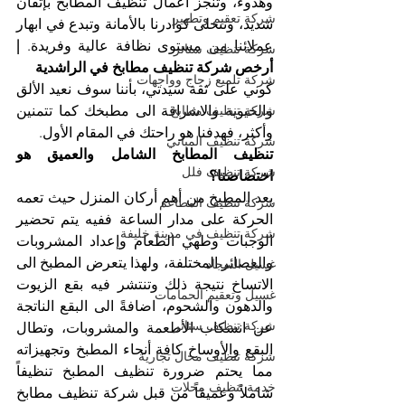
وهدوء، وتنجز أعمال تنظيف المطابخ بإتقان 
شركة تعقيم وتطهير
شديد، وتتحلى كوادرنا بالأمانة وتبدع في ابهار 
عملائنا من مستوى نظافة عالية وفريدة. 
| 
شركة تنظيف ستائر
أرخص شركة تنظيف مطابخ في الراشدية
شركة تلميع زجاج وواجهات
كوني على ثقة سيدتي، بأننا سوف نعيد الألق 
شركة تنظيف مطابخ
والحيوية والاشراقة الى مطبخك كما تتمنين 
وأكثر، فهدفنا هو راحتك في المقام الأول.
شركة تنظيف المباني
تنظيف المطابخ الشامل والعميق هو 
شركة تنظيف فلل
اختصاصنا؟
يعد المطبخ من أهم أركان المنزل حيث تعمه 
شركة تنظيف المطاعم
الحركة على مدار الساعة ففيه يتم تحضير 
شركة تنظيف في مدينة خليفة
الوجبات وطهي الطعام وإعداد المشروبات 
والعصائر المختلفة، ولهذا يتعرض المطبخ الى 
غسيل السجاد
الاتساخ نتيجة ذلك وتنتشر فيه بقع الزيوت 
غسيل وتعقيم الحمامات
والدهون والشحوم، اضافةً الى البقع الناتجة 
شركة تنظيف ستائر
عن انسكاب الأطعمة والمشروبات، وتطال 
البقع والأوساخ كافة أنحاء المطبخ وتجهيزاته 
شركة تنظيف محال تجارية
مما يحتم ضرورة تنظيف المطبخ تنظيفاً 
خدمة تنظيف محلات
شاملاً وعميقاً من قبل شركة تنظيف مطابخ 