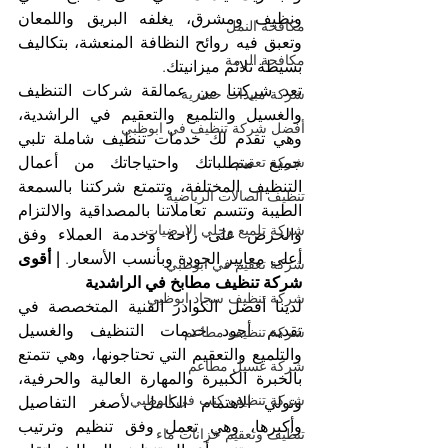
ونظيف ومشرق، يغلفه البريق واللمعان 
مكافحة النمل
وتعبق فيه روائح النظافة المنعشة، بتكاليف 
مكافحة الرمة
بسيطة تلائم ميزانيتك.
تعد شركتنا من عمالقة شركات التنظيف 
شركة مبيدات حشرية
والغسيل والتلميع والتعقيم في الراشدية، 
أفضل شركة تنظيف في ابوظبي
وهي تقدم لك خدمات تنظيف شاملة تلبي 
شركة تعقيم
جميع متطلباتك واحتياجاتك من أعمال 
التنظيف المختلفة، وتتمتع شركتنا بالسمعة 
تنظيف الصالات الرياضية
الطيبة وتتسم تعاملاتنا بالمصداقية والالتزام 
شركة تلميع وجلي الارضيات
والحرص على راحة وخدمة العملاء وفق 
أعلى معايير الجودة وبأنسب الأسعار. 
| أقوى 
شركة تعقيم في ابوظبي
شركة تنظيف مطابخ في الراشدية
شركة تنظيف سجاد ابوظبي
لدينا أفضل الكوادر الفنية المتخصصة في 
تقديم أجود خدمات التنظيف والغسيل 
شركة تنظيف مطاعم
والتلميع والتعقيم التي تحتاجونها، وهي تتمتع 
شركة غسيل مطاعم
بالخبرة الكبيرة والمهارة العالية والحرفية، 
شركة تنظيف كنب في ابوظبي
وتولي الاهتمام الكامل لأصغر التفاصيل 
وأكبرها، وهي تعمل وفق تنظيم وترتيب 
تنظيف وتعقيم خزانات ماء