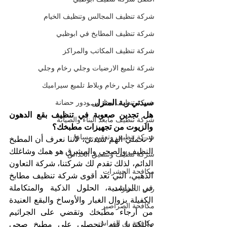
شركة تنظيف المجالس وتنظيف الخيام
شركة تنظيف المطابخ في ابوظبي
شركة تنظيف المكاتب والمراكز
شركة تلميع الارضيات وجلي رخام وجلي
شركة جلي رخام وبلاط تلميع سيراميك
شركة تنظيف مدارس ودور حضانة
سيدتي ربة المنزل...
هل تجدين صعوبة في تنظيف بقع الدهون 
شركة تنظيف مابعد البناء والصيانة
والزيوت من تجهيزات مطبخك؟
شركة تنظيف وتعقيم مسابح
لا تحملي الهم سيدتي، لأننا نعرف أن المطبخ 
النظيف والصحي والمشرق هو همك وشاغلك 
شركة تنظيف وتنسيق الحدائق
الدائم، لذلك تقدم لك شركتنا، شركة التعاون 
مكافحة الحشرات
الذهبي، التي تعد أقوى شركة تنظيف مطابخ 
في الراشدية، الحلول الذكية والمتكاملة 
رش الحشرات
الكفيلة بزوال الغبار والأوساخ والبقع العنيدة 
مكافحة الصراصير
من أرجاء مطبخك وتقضي على الجراثيم 
مكافحة بق الفراش
والبكتريا فيه لتحصلي على مطبخ صحي 