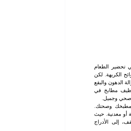
مما لا شك فيه أن يعتبر قلب المنزل، حيث تقضي فيه ربة المنزل وقتاً طويلاً في تحضير الطعام 
والشراب لأفراد العائلة، ولذلك يجب أن يكون نظيفاً ومرتباً وخالياً من البكتيريا والروائح الكريهة. لكن 
تنظيف المطبخ ليس بالأمر السهل، فهو يتطلب وقتاً وجهداً ومعرفة بالمواد المناسبة لإزالة الدهون والبقع 
والأوساخ. لهذا السبب، نحن في شركة التعاون الذهبي التي تعد أقوى شركة تنظيف مطابخ في 
وصحي وجميل.
نحن نستخدم أحدث المعدات وأفضل المواد الطبيعية التي تحافظ على سلامة مطبخك وصحتك. 
ونتعامل مع جميع أنواع المطابخ، سواء كانت صغيرة أو كبيرة، حديثة أو تقليدية، خشبية أو معدنية. حيث 
نقوم بتنظيف جميع أجزاء المطبخ، من غسيل الأرضيات وتنظيف الجدران والسقف، إلى الأدراج 