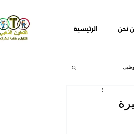
 نحن
الرئيسية
وظبي
 والمراكز
رة
دارس ودور حضانة