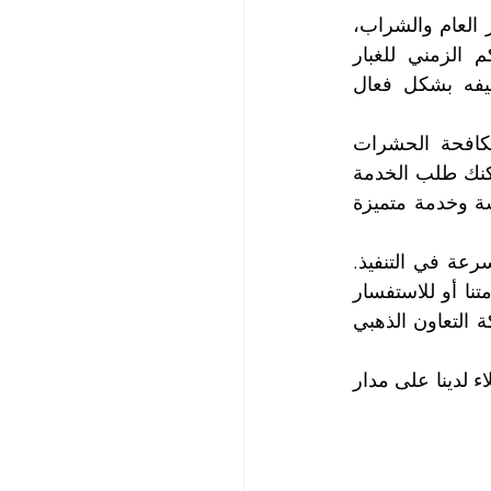
نحن نعلم أن اتساخ المطابخ يحدث بسبب عوامل عديدة، مثل عملية الطهي وتحضير العام والشراب، 
والانسكابات وتطاير ذرات الزيوت والدهون، أو بسبب التهوية الضعيفة أو التراكم الزمني للغبار 
والحشرات، لذلك، نحن نقوم بتحليل حالة مطبخك وتحديد الطرق المناسبة لتنظيفه بشكل فعال 
تتضمن خدمة تنظيف المطابخ عملية تعقيم المطبخ وتجهيزاته وتلميعها وكذلك مكافحة الحشرات 
والقوارض. ونستخدم مواد تنظيف آمنة وفعالة ونتبع أعلى معايير الجودة والصحة. يمكنك طلب الخدمة 
لمرة واحدة فقط أو بشكل دوري حسب احتياجاتك ورغباتك. نحن نقدم أسعار منافسة وخدمة متميزة 
نحن نضمن لك رضاك التام عن خدماتنا، فنحن نقدم أسعاراً منافسة وجودة عالية وسرعة في التنفيذ. 
كما نقدم خصومات خاصة للعملاء الدائمين والجدد. لا تتردد في الاتصال بنا لطلب خدمتنا أو للاستفسار 
عن أي شيء يخص تنظيف مطبخك. نحن في انتظار خدمتك بكل احترافية وود. شركة التعاون الذهبي 
لمزيد من المعلومات وحجز المواعيد التي تناسبك، يرجى الاتصال مع قسم خدمة العملاء لدينا على مدار 