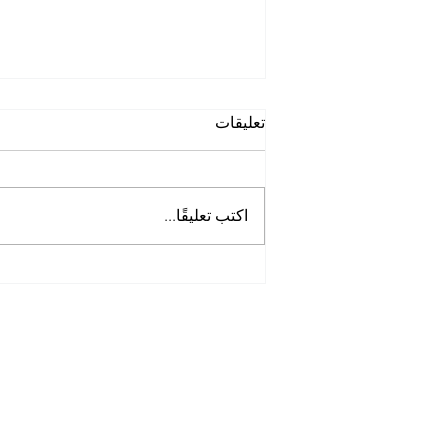
تعليقات
اكتب تعليقًا...
أفضل شركة غسيل حمامات
في الخوانيج
Tel:
0097125561677
Mob :
505256338
00971
Opening Hours: 7am -8pm