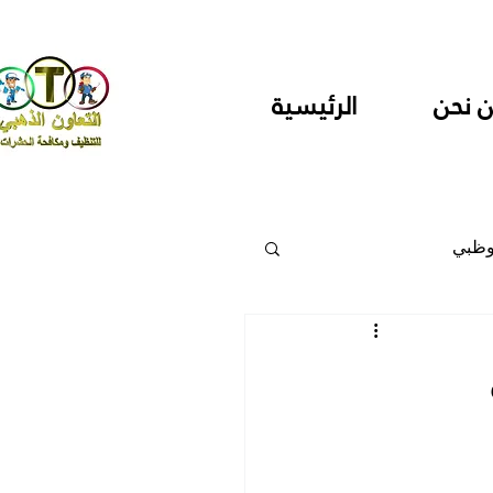
 نحن
الرئيسية
وظبي
 والمراكز
دارس ودور حضانة