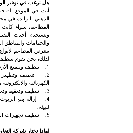
هل ترغب في توفير الوق
والحمامات والمناطق ال
لذلك، نحن نقوم بتنظيف
1.    تنظيف وتلميع الأرضيات والجدران والأبواب والنوافذ والمفروشات والديكورات.
الكهربائية والالكترونية
3.    تنظيف وتعقيم وتعطير الحمامات والمغاسل ودورات المياه.
للبيئة.
5.    تنظيف تجهيزات التهوية والتكييف والإضاءة.
لماذا تختار شركة التعا