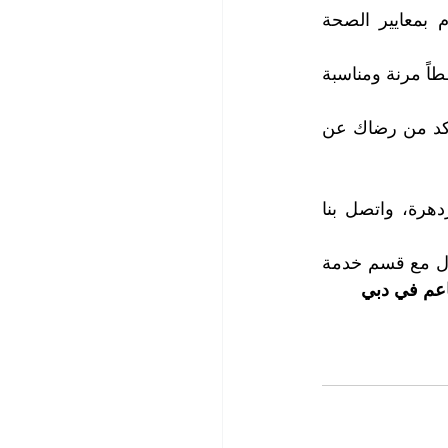
1.    لأننا نقدم أعلى درجات الجودة والمهنية في خدمة تنظيف المطاعم، ونلتزم بمعايير الصحة 
2.    لأننا نقدم أسعاراً اقتصادية ومنافسة تناسب ميزانيتك واحتياجاتك. نوفر لعملائنا خططاً مرنة ومناسبة 
3.    لأننا نقدم خدمة عملاء ممتازة ودعما مستمراً لعملائنا، ونتواصل معك بانتظام للتأكد من رضاك عن 
انضم الآن إلى قائمة عملائنا الراضين، الذين يستمتعون بمطاعم نظيفة وجذابة ومزدهرة، واتصل بنا 
لمزيد من المعلومات وحجز المواعيد التي تناسب طبيعة نشاط مطعمك، يرجى الاتصال مع قسم خدمة 
عم في دبي