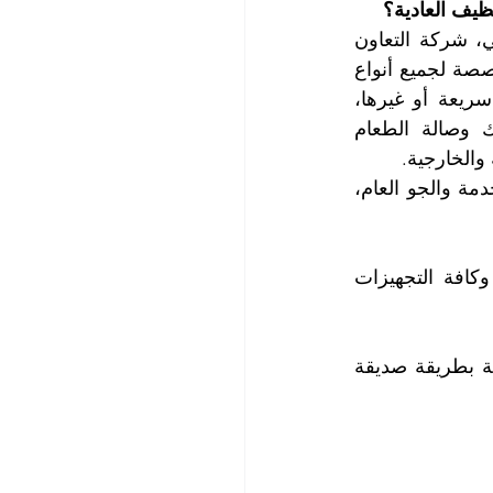
ظيف العادية؟
أنت في الموقع الصحيح عزيزي العميل، موقع أقوى شركة تنظيف مطاعم في دبي، شركة التعاون 
الذهبي، الرائدة في مجال تنظيف المطاعم في دبي ونقدم خدمة تنظيف شاملة ومخصصة لجميع أنواع 
المطاعم، سواء كانت محلية أو عالمية أو مطاعم عائلية راقية أو مطاعم وجبات سريعة أو غيرها، 
ونستخدم أحدث التقنيات والمعدات والمواد الآمنة لضمان نظافة وتعقيم مطبخك وصالة الطعام 
والخارجية.
تتعرض المطاعم لأنواع مختلفة من الأوساخ والبقع والروائح التي تؤثر على جودة الخدمة والجو العام، 
2.    تنظيف وتطهير الأواني وأدوات المائدة والطهي، وتنظيف الأفران والمواقد وكافة التجهيزات 
4.    إزالة بقع الزيوت والدهون والتخلص من النفايات والفضلات والمخلفات الغذائية بطريقة صديقة 