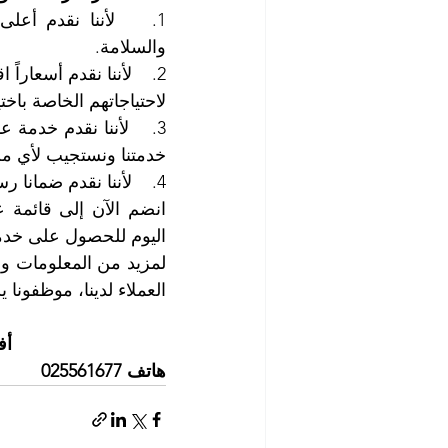
والسلامة.
لاحتياجاتهم الخاصة باخ
خدمتنا ونستجيب لأي م
4.    لأننا نقدم ضمانا رسميا على خدمتنا.
اليوم للحصول على خدمة
العملاء لدينا، موظفونا
أف
هاتف 025561677        موبايل: 0505256338