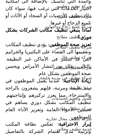
والمدة التي تناسبك. بالإضافة الى امكانية 
شركة تعقيم وتطهير
اختيار الخدمات التي ترغب فيها، سواء كان 
ذلك تنظيف الأرضيات أو السجاد أو الأثاث أو 
شركة تنظيف ستائر
تلميع الزجاج أو غيرها.
شركة تلميع زجاج وواجهات
لماذا ينبغي تنظيف مكاتب الشركات بشكل 
شركة تنظيف مطابخ
دوري؟
تعزيز صحة الموظفين:
 يؤدي تنظيف المكاتب 
شركة تنظيف المباني
وتعقيمها الى القضاء على البكتيريا والجراثيم 
شركة تنظيف فلل
التي قد تنتشر في الأماكن غير النظيفة. 
بالتالي، يقلل من انتشار الأمراض ويحسن 
شركة تنظيف المطاعم
صحة الموظفين بشكل عام.
شركة تنظيف في مدينة خليفة
زيادة الإنتاجية:
 عندما يعمل الموظفون في 
بيئة نظيفة ومرتبة، فإنهم يشعرون بالراحة 
غسيل السجاد
والاسترخاء، مما يعزز تركيزهم وإنتاجيتهم. 
غسيل وتعقيم الحمامات
تنظيف المكاتب بشكل دوري يساهم في 
شركة تنظيف ستائر
تحسين الأجواء العامة وتعزيز الأداء العام 
للموظفين.
شركة تنظيف محال تجارية
إبراز الاحترافية:
 تعكس نظافة المكتب 
خدمة تنظيف محلات
وترتيبه مدى اهتمام الشركة بالتفاصيل 