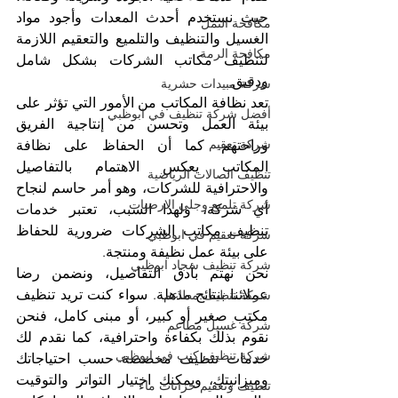
حيث نستخدم أحدث المعدات وأجود مواد 
مكافحة النمل
الغسيل والتنظيف والتلميع والتعقيم اللازمة 
مكافحة الرمة
لتنظيف مكاتب الشركات بشكل شامل 
ودقيق.
شركة مبيدات حشرية
تعد نظافة المكاتب من الأمور التي تؤثر على 
أفضل شركة تنظيف في ابوظبي
بيئة العمل وتحسن من إنتاجية الفريق 
شركة تعقيم
وراحتهم. كما أن الحفاظ على نظافة 
المكاتب يعكس الاهتمام بالتفاصيل 
تنظيف الصالات الرياضية
والاحترافية للشركات، وهو أمر حاسم لنجاح 
شركة تلميع وجلي الارضيات
أي شركة، ولهذا السبب، تعتبر خدمات 
تنظيف مكاتب الشركات ضرورية للحفاظ 
شركة تعقيم في ابوظبي
على بيئة عمل نظيفة ومنتجة.
شركة تنظيف سجاد ابوظبي
نحن نهتم بأدق التفاصيل، ونضمن رضا 
عملائنا بنتائج مذهلة. سواء كنت تريد تنظيف 
شركة تنظيف مطاعم
مكتب صغير أو كبير، أو مبنى كامل، فنحن 
شركة غسيل مطاعم
نقوم بذلك بكفاءة واحترافية، كما نقدم لك 
شركة تنظيف كنب في ابوظبي
خدمات تنظيف مخصصة حسب احتياجاتك 
وميزانيتك، ويمكنك اختيار التواتر والتوقيت 
تنظيف وتعقيم خزانات ماء