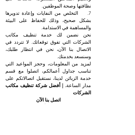
نظافتها وصحة الموظفين.
7.    التخلص من النفايات وإعادة تدويرها 
بشكل صحيح، وذلك للحفاظ على البيئة 
والمساهمة في الاستدامة.
نحن نضمن لك خدمة تنظيف مكاتب 
الشركات التي تفوق توقعاتك. لا تتردد في 
الاتصال بنا الآن، نحن في انتظار طلبك، 
وسنسعد بخدمتك.
لمزيد من المعلومات، وحجز المواعيد التي 
تناسب جداول أعمالكم، اتصلوا مع قسم 
خدمة الزبائن لدينا، نستقبل اتصالاتكم على 
مدار الساعة
. | أفضل شركة تنظيف مكاتب 
الشركات
اتصل بنا الآن
شركة التعاون الذهبي، أقوى شركة تنظيف 
مكاتب شركات في الراشدية
هاتف 025561677           موبايل: 0505256338