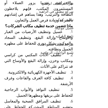
والاحترافية. عندما يزور العملاء أو 
شركات تنظيف ابوظبي
المستثمرون المكتب، فإنهم يلاحظون 
شركة تنظيف في الزاهية
النظافة والترتيب، وهذا يساهم في إشادتهم 
تنظيف موكيت
بالشركة وزيادة فرص العمل والتعاون.
ماذا تتضمن خدمة تنظيف مكاتب الشركات؟
غسيل موكيت
1.    غسيل وتنظيف الأرضيات من الغبار 
تلميع الباركيه
والأوساخ وإزالة البقع، وتنظيف السجاد 
والموكيت بشكل دوري للحفاظ على مظهره 
شركة تنظيف مستودعات
الجميل ونظافته.
تلميع الواجهات الزجاجية
2.    تنظيف الأثاث المكتبي من كراسي 
ومكاتب وخزن، وإزالة البقع والأوساخ التي 
قد تتراكم على الأثاث.
3.    تنظيف الأجهزة الكهربائية والالكترونية.
4.    تنظيف كافة الغرف والقاعات وغرف 
الأرشفة.
5.    تنظيف النوافذ والأبواب الزجاجية 
للحفاظ على بريقها ومظهرها الجميل.
6.    تنظيف المرافق الصحية والمغاسل 
وتعقيم المناطق المشتركة للحفاظ على 