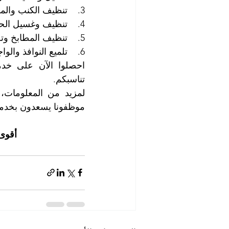
3.    تنظيف الكنب والمفروشات وتنظيف السجاد والموكيت والستائر
4.    تنظيف وغسيل الحمامات وتعقيمها
5.    تنظيف المطابخ وتجهيزاتها ونسف بقع الدهون والزيوت أينما وجدت
6.    تلميع النوافذ والواجهات
تناسبكم.
موظفونا يسعدون بخدمت
أقوى