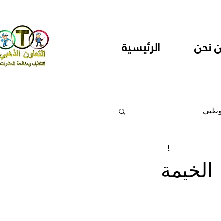
 نحن
الرئيسية
وظبي
 والمراكز
لخيمة
دارس ودور حضانة