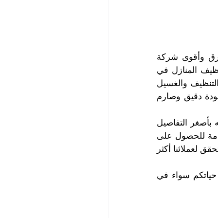
ستجد ما تبحث عنه عزيزي العميل لدى شركة التعاون الذهبي التي تعد أقدم وأعرق وأقوى شركة 
تنظيف منازل في رأس الخيمة، حيث تعتبر شركتنا من أوائل المؤسسين لخدمات تنظيف المنازل في 
الامارات العربية المتحدة، وتعتبر شركتنا شركة تنظيف شاملة توفر لك كافة خدمات التنظيف والغسيل 
والتعقيم والتلميع التي تحتاجها وتتميز بخدمات تنظيف عالية المستوى تخضع لنظام جودة دقيق وصارم 
تضم شركتنا فريق عمل محترف في تنظيف المنازل والفلل والقصور، ويتميز باهتمامه بأصغر التفاصيل 
ويتبع أحدث التقنيات في تنظيف المنازل بأحدث الآلات والتجهيزات والمعدات المستخدمة للحصول على 
تنظيف عميق وعالي الجودة، كما نختار مواد تنظيف وغسيل وتعقيم ذات فعالية كبيرة تحقق لعملائنا أكثر 
تلبي شمولية خدمات التنظيف التي نقدمها لكم كافة احتياجاتكم في مختلف مجالات حياتكم سواء في 