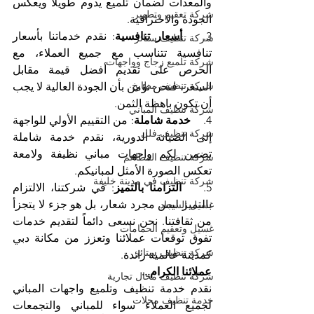
والمعدات لضمان تلميع يدوم طويلاً ويعكس 
شركة تعقيم وتطهير
الجودة والاحترافية.
3.    
أسعار تنافسية
: نقدم خدماتنا بأسعار 
شركة تنظيف ستائر
تنافسية تتناسب مع جميع العملاء، مع 
شركة تلميع زجاج وواجهات
الحرص على تقديم أفضل قيمة مقابل 
شركة تنظيف مطابخ
السعر، فنحن نؤمن بأن الجودة العالية لا يجب 
أن تكون باهظة الثمن.
شركة تنظيف المباني
4.    
خدمة شاملة
: من التقييم الأولي للواجهة 
شركة تنظيف فلل
إلى الصيانة الدورية، نقدم خدمة شاملة 
تضمن لكم واجهات مباني نظيفة ولامعة 
شركة تنظيف المطاعم
تعكس الصورة الأمثل لمبانيكم.
شركة تنظيف في مدينة خليفة
5.    
التزامنا بالتميز
: في شركتنا، الالتزام 
بالتميز ليس مجرد شعار، بل هو جزء لا يتجزأ 
غسيل السجاد
من ثقافتنا. نحن نسعى دائماً لتقديم خدمات 
غسيل وتعقيم الحمامات
تفوق توقعات عملائنا وتعزز من مكانة دبي 
شركة تنظيف ستائر
كمدينة عالمية رائدة.
عملائنا الكرام...
شركة تنظيف محال تجارية
نقدم خدمة تنظيف وتلميع واجهات المباني 
خدمة تنظيف محلات
لجميع العملاء سواء للمباني والتجمعات 