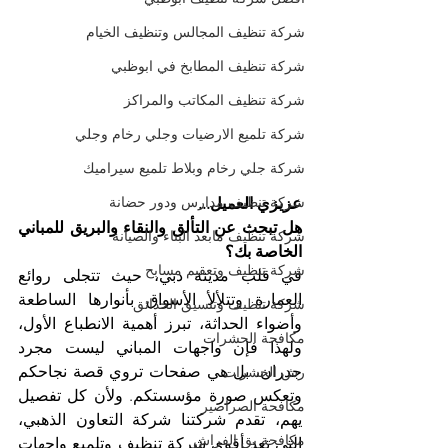
شركة تنظيف المجالس وتنظيف الخيام
شركة تنظيف المطابخ في ابوظبي
شركة تنظيف المكاتب والمراكز
شركة تلميع الارضيات وجلي رخام وجلي
شركة جلي رخام وبلاط تلميع سيراميك
شركة تنظيف مدارس ودور حضانة
عزيزي العميل...
هل تبحث عن التألق والنقاء والبريق للمباني 
شركة تنظيف مابعد البناء والصيانة
الخاصة بك؟
شركة تنظيف وتعقيم مسابح
في قلب مدينة دبي، حيث تتجلى روائع 
العمارة وتتلألأ الأسواق بأنوارها الساطعة 
شركة تنظيف وتنسيق الحدائق
وأضواء الحداثة، تبرز أهمية الانطباع الأول، 
مكافحة الحشرات
ولهذا فإن واجهات المباني ليست مجرد 
جدران، بل هي صفحات تروي قصة نجاحكم 
رش الحشرات
وتعكس صورة مؤسستكم. ولأن كل تفصيل 
مكافحة الصراصير
يهم، تقدم شركتنا شركة التعاون الذهبي، 
مكافحة بق الفراش
التي تعد أقوى شركة تنظيف وتلميع واجهات 