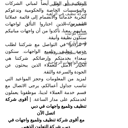
السكنية أو الفلل أيضاً لمباني الشركات 
شركات تنظيف ابوظبي
والمؤسسات الخاصة والحكومية وندعوكم 
شركة تنظيف في الزاهية
لتجربة خدماتنا والانضمام إلى قائمة عملائنا 
تنظيف موكيت
المميزين الذين اختاروا التألق لواجهات 
مبانيهم. معنا، تأكدوا من أن واجهات مبانيكم 
غسيل موكيت
ستكون نظيفة وأنيقة.
تلميع الباركيه
لا تترددوا في التواصل مع شركتنا لطلب 
خدمة تنظيف وتلميع الواجهات. سنكون 
شركة تنظيف مستودعات
سعداء بخدمتكم وإرضائكم. شركتنا هي 
تلميع الواجهات الزجاجية
الخيار الأمثل للعملاء الذين يبحثون عن 
الجودة والسرعة والثقة.
لمزيد من المعلومات وحجز المواعيد التي 
تناسب جداول أعمالكم، يرجى الاتصال مع 
قسم خدمة العملاء لدينا، موظفونا يعملون 
لخدمتكم على مدار الساعة.
 | أقوى شركة 
تنظيف وتلميع واجهات في دبي
اتصل الآن
مع أقوى شركة تنظيف وتلميع واجهات في 
دبي، شركة التعاون الذهبي