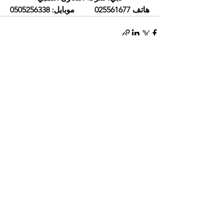
هاتف 025561677          موبايل: 0505256338
إظهار الكل
المنشورات الأخيرة