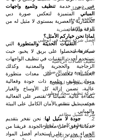
في دبي، خدمة 
تنظيف وتلميع واجهات 
مكافحة النمل
المباني
 المتميزة لتعكس صورة دبي 
مكافحة الرمة
الحضارية والعصرية بمستوى لا مثيل له من 
الدقة والإتقان.
شركة مبيدات حشرية
لماذا نحن خياركم الأمثل؟
أفضل شركة تنظيف في ابوظبي
1.    
التقنيات الحديثة والمتطورة
 التي 
شركة تعقيم
نسخرها لتحصلوا على بريق لا يخبو، حيث 
نستخدم أحدث التقنيات في تنظيف الواجهات 
تنظيف الصالات الرياضية
الزجاجية والحجرية والمعدنية وكذلك 
شركة تلميع وجلي الارضيات
الخشبية، معتمدين على معدات متطورة 
ومواد تنظيف وتلميع ذات جودة وفعالية 
شركة تعقيم في ابوظبي
عالية، تضمن إزالة كل الأوساخ والغبار 
شركة تنظيف سجاد ابوظبي
بكفاءة عالية. تقنياتنا لا تقتصر على الفعالية 
فحسب، بل تتسم بالأمان الكامل على البيئة 
شركة تنظيف مطاعم
والمباني.
شركة غسيل مطاعم
2.    
جودة لا مثيل لها
: نحن نفخر بتقديم 
شركة تنظيف كنب في ابوظبي
خدماتنا وفق أعلى معايير الجودة. فريقنا من 
الخبراء مدرب على استخدام أفضل المواد 
تنظيف وتعقيم خزانات ماء