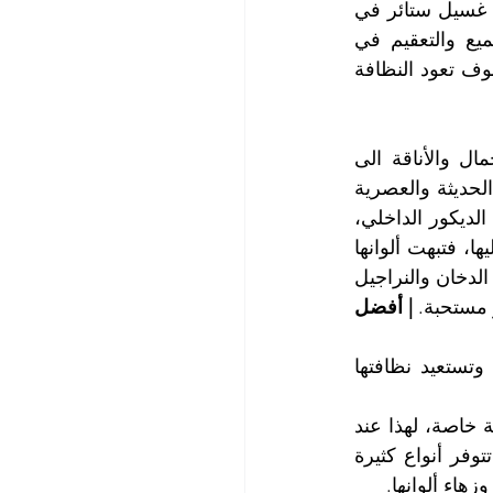
لا تلقلقي سيدتي، مع خدمة غسيل الستائر فائقة الجودة التي تقدمها لك أقوى شركة غسيل ستائر في 
الخوانيج، شركة التعاون الذهبي التي تعتبر أفضل شركات التنظيف والغسيل والتلميع والتعقيم في 
الخوانيج والأولى في تنظيف الستائر وإزالة البقع عنها بجودة عالية وأسعار مناسبة، سوف تعود النظافة 
تزين الستائر الجدران في البيوت والفلل والمكاتب لتضيف لمسة من السحر والجمال والأناقة الى 
البيوت والمكاتب وهي مكون أساسي لا غنى عنه مطلقاً في تصاميم الديكور الداخلي الحديثة والعصرية 
في كل الأزمنة، وهي وحدها تنفرد بمنح الخصوصية المنشودة بين أقرانها من مكونات الديكور الداخلي، 
وتلعب الستائر دوراً هاماً في فلترة الهواء وتقوم بحجز ذرات الغبار والأتربة لتستقر عليها، فتبهت ألوانها 
وتنطفئ إشراقتها لتأتي البقع التي تصيبها لتشوه جمالها، بالإضافة الى امتصاصها لروائح الدخان والنراجيل 
 مستحبة. 
| أفضل 
ولهذا ينبغي غسيل وتنظيف الستائر لكي تتخلص من الغبار والبقع والروائح الكريهة وتستعيد نظافتها 
تتسم الستائر بالأناقة وتكون غالباً من القماش النفيس والمرهف، لذلك تحتاج الى عناية خاصة، لهذا عند 
غسيل ستائر المنازل والمكاتب نأخذ بعين الاعتبار مكونات نسيجها ومواصفاته، حيث تتوفر أنواع كثيرة 
هاء ألوانها.