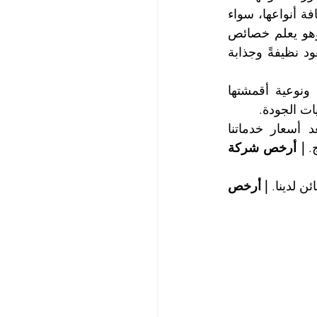
لدينا كادر فني خبير ومحترف يتمتع بالكفاءة العالية في تقديم خدمة غسيل الستائر بكافة أنواعها، سواء 
كانت مصنوعةً من المخمل أو الشيفون أو الدانتيل أو الحرير أو الأورجانزا وغيرها، وهو يعلم خصائص 
ومزايا وعيوب كل نوع منها ويبرع في استعادة نظافتها وانتزاع البقع من أنسجتها لتعود نظيفةً وجذابة 
لا تقلقوا عملائنا الأعزاء، مهما كانت درجة اتساخ الستائر لديكم ومهما كان عددها ونوعية أقمشتها 
ات الجودة.
تغطي خدماتنا كافة مناطق الخوانيج وضواحيها وتتميز خدماتنا بالجودة العالية وتعد أسعار خدماتنا 
. 
| أرخص شركة 
 لدينا. 
| أرخص 