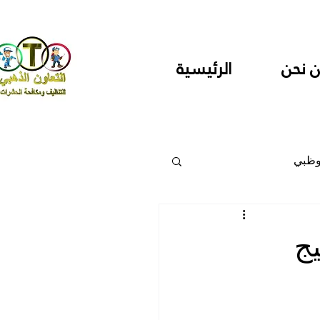
 نحن
الرئيسية
وظبي
 والمراكز
ج
دارس ودور حضانة