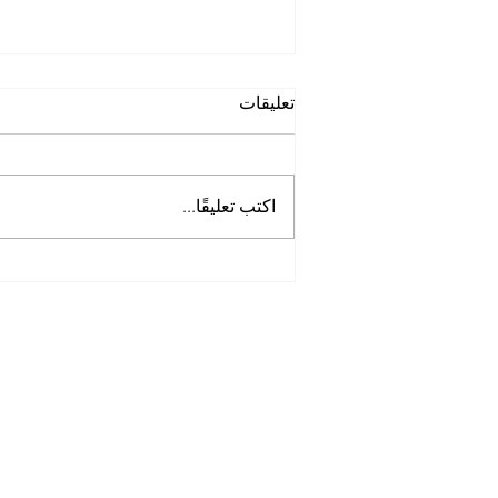
تعليقات
اكتب تعليقًا...
أفضل شركة غسيل حمامات
في الخوانيج
Tel:
0097125561677
Mob :
505256338
00971
Opening Hours: 7am -8pm