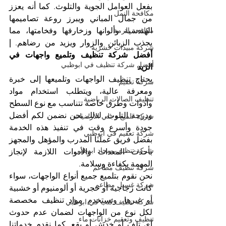
بفعل العوامل الجوية والتلوث. كما أنه يعزز 
مكافحة النمل
من جمال المباني ويبرز روعة تصاميمها 
الهندسية وألوانها وزخارفها وفخامتها، مما 
مكافحة الرمة
يجذب الزبائن والزوار ويزيد من رضاهم. 
| 
شركة مبيدات حشرية
أفضل شركة تنظيف وتلميع واجهات في 
أفضل شركة تنظيف في ابوظبي
الزيد
يحتاج تنظيف الواجهات وتلميعها إلى خبرة 
شركة تعقيم
ومعرفة عالية، ويتطلب استخدام مواد 
تنظيف الصالات الرياضية
وأدوات وطرق خاصة تتناسب مع نوع السطح 
ودرجة التلوث، لذلك نحن نضمن لكم أفضل 
شركة تلميع وجلي الارضيات
جودة وأسرع وقت في تنفيذ هذه الخدمة 
شركة تعقيم في ابوظبي
بفضل فريق عملنا المدرب والمؤهل والمجهز 
شركة تنظيف سجاد ابوظبي
بأحدث المعدات والأدوات اللازمة لإنجاز 
المهمة بكفاءة وسلامة.
شركة تنظيف مطاعم
نحن نقوم بتلميع جميع أنواع الواجهات، سواء 
شركة غسيل مطاعم
كانت زجاجية أو حجرية أو ألومنيوم أو خشبية 
أو غيرها، ونستخدم مواد تنظيف مخصصة 
شركة تنظيف كنب في ابوظبي
لكل نوع من الواجهات لضمان عدم حدوث 
تنظيف وتعقيم خزانات ماء
أي تلف أو خدش أو بقع. كما نقدم خدماتنا 