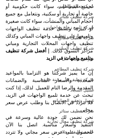
لجميع القطاعات، سواء كانت حكومية أو 
شركة تعقيم وتطهير
خاصة أو تجارية أو سكنية، ونتعامل مع جميع 
شركة تنظيف ستائر
أحجام المباني والمنشآت، سواء كانت صغيرة 
شركة تلميع زجاج وواجهات
أو كبيرة، وتشمل خدمة تنظيف الواجهات 
وتلميعها على تنظيف واجهات المباني وكذلك 
شركة تنظيف مطابخ
تنظيف واجهات المحلات التجارية ومباني 
شركة تنظيف المباني
مراكز التسوق كذلك. 
| أفضل شركة تنظيف 
وتلميع واجهات في الزيد
شركة تنظيف فلل
شركة تنظيف المطاعم
إن ما يميز شركتنا هو التزامنا بالمواعيد 
شركة تنظيف في مدينة خليفة
المحددة والأسعار المناسبة والضمانات 
المقدمة والرضا التام للعميل. لذلك، إذا كنت 
غسيل السجاد
تبحث عن خدمة تلميع الواجهات في الزيد، 
غسيل وتعقيم الحمامات
فلا تتردد في الاتصال بنا وطلب عرض سعر 
مجاني.
شركة تنظيف ستائر
نحن نضمن لك جودة عالية وسرعة في 
شركة تنظيف محال تجارية
التنفيذ وأسعار مناسبة. اتصل بنا الآن 
للحصول على عرض سعر مجاني ولا تتردد 
خدمة تنظيف محلات