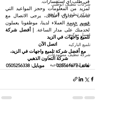
في طلب أي استفسارات.
شركات تنظيف ابوظبي
لمزيد من المعلومات وحجز المواعيد التي 
شركة تنظيف في الزاهية
تناسب جداول أعمالك، يرجى الاتصال مع 
قسم خدمة العملاء لدينا، موظفونا يعملون 
تنظيف موكيت
لخدمتك على مدار الساعة.
 | أفضل شركة 
غسيل موكيت
تلميع واجهات في الزيد
اتصل الآن
تلميع الباركيه
مع أفضل شركة تلميع واجهات في الزيد، 
شركة تنظيف مستودعات
شركة التعاون الذهبي
تلميع الواجهات الزجاجية
هاتف 025561677          موبايل: 0505256338
إظهار الكل
المنشورات الأخيرة