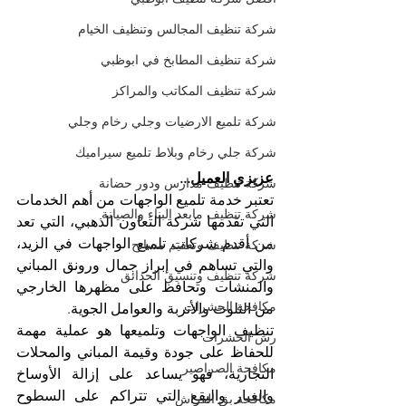
شركة تنظيف المجالس وتنظيف الخيام
شركة تنظيف المطابخ في ابوظبي
شركة تنظيف المكاتب والمراكز
شركة تلميع الارضيات وجلي رخام وجلي
شركة جلي رخام وبلاط تلميع سيراميك
عزيزي العميل...
شركة تنظيف مدارس ودور حضانة
تعتبر خدمة تلميع الواجهات من أهم الخدمات 
شركة تنظيف مابعد البناء والصيانة
التي تقدمها شركة التعاون الذهبي، التي تعد 
من أقدم شركات تلميع الواجهات في الزيد، 
شركة تنظيف وتعقيم مسابح
والتي تساهم في إبراز جمال ورونق المباني 
شركة تنظيف وتنسيق الحدائق
والمنشآت وتحافظ على مظهرها الخارجي 
مكافحة الحشرات
من التلوث والأتربة والعوامل الجوية.
تنظيف الواجهات وتلميعها هو عملية مهمة 
رش الحشرات
للحفاظ على جودة وقيمة المباني والمحلات 
مكافحة الصراصير
التجارية، فهو يساعد على إزالة الأوساخ 
والغبار والبقع التي تتراكم على السطوح 
مكافحة بق الفراش