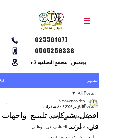
025561677
0505256338
ابوظبي - مصفح الصناعية m2
منشور
All Posts
altaawongolden
All Posts
15 يوليو 2025
2 دقيقة قراءة
افضل شركات تلميع واجهات
شركة تنظيف في ابوظبي
في الزيد
أسماء شركات التنظيف في ابوظبي
أفضل شركة تنظيف ابوظبي