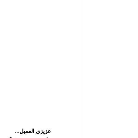
شركة تنظيف مابعد البناء والصيانة
رش الحشرات
مكافحة الصرا
شركة مبيدات حشرية
أفضل ش
شركة تلميع وجلي الارضيات
ش
شركة غسيل مطاعم
شركة تن
عزيزي العميل...