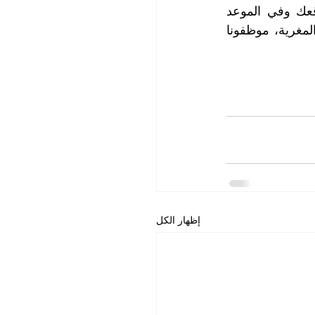
أينما كنت في عود المطينة عزيزي العميل، اتصل بنا وستجد فريق عملنا في موقعك وفي الموعد 
المحدد مع كامل التجهيزات والمواد اللامة لتنظيف الكنب، الآن واستفد من عروضنا المغرية، موظفونا 
إظهار الكل