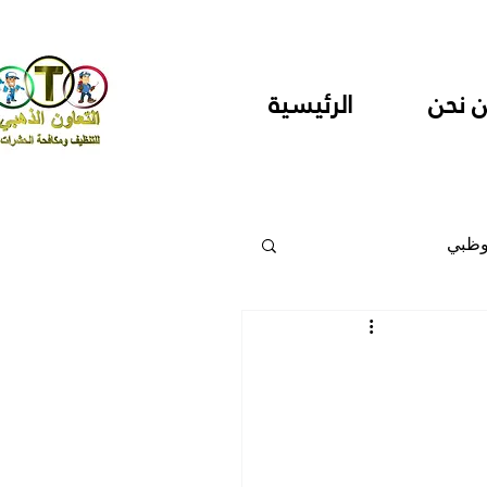
 نحن
الرئيسية
وظبي
 والمراكز
دارس ودور حضانة