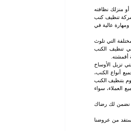
إذا كنت تبحث عن خدمة تنظيف الكنب المتميزة والموثوقة التي تعيد الى كنب مكتبك أو منزلك نظافته 
وجماله وألقه، فلا تتردد في الاتصال بشركتنا، شركة التعاون الذهبي التي تعد أفضل شركة تنظيف كنب 
في عود المطينة، والتي تقدم لك أفضل الحلول في هذا المجال. لأننا نمتلك خبرة كبيرة ومهارة عالية في 
يتعرض الكنب للإتساخ بسبب الاستخدام المستمر والتعرض للغبار والأوساخ والبقع المختلفة التي تلوث 
أقمشته وتؤثر على مظهره وصحته، وكذلك امتصاصه للروائح المختلفة، لذلك ينبغي تنظيف الكنب 
 أقمشته.
في شركتنا، نقوم بتنظيف الكنب باستخدام أحدث المعدات والمواد الآمنة والفعالة التي تزيل الأوساخ 
والبقع من أقمشته دون أن تضر بها أو تغير من لونها أو شكلها. كما نقوم بتنظيف جميع أنواع الكنب، 
سواء كان مصنوع من الجلد أو القطن أو الصوف أو الكتان أو غيرها من المواد. كما نقوم بتنظيف الكنب 
الحديث والكلاسيكي والخشبي والجلسات العربية وغيرها من التصاميم. نحن نخدم جميع العملاء، سواء 
لا تتردد في طلب خدمة تنظيف الكنب عالية المستوى التي تقدمها لك شركتنا، فنحن نضمن لك رضاك 
نحن نحب ما نعمل، ولذلك نعمل بأفضل ما يمكن وعلى أكمل وجه، اتصل بنا الآن واستفد من عروضنا 