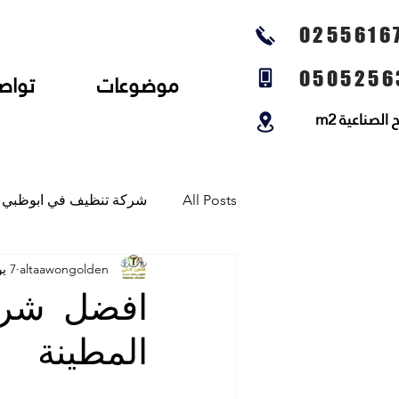
0255616
0505256
موضوعات
تواص
لصناعية m2
All Posts
شركة تنظيف في ابوظبي
altaawongolden
7 يوليو 2025
شركة تنظيف المجالس وتنظيف الخي
افضل شرك
المطينة
شركة تلميع الارضيات وجلي رخام و