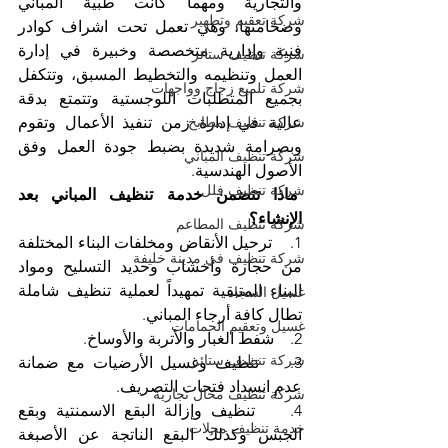
والتجارية ومهما كانت طبية المباني 
شركة تعقيم وتطهير
وضخامتها، وهي تعمل تحت اشراف كوادر 
فنية وإدارية متخصصة وخبيرة في إدارة 
شركة تنظيف ستائر
العمل وتنظيمه والتخطيط المسبق، وتتكفل 
شركة تلميع زجاج وواجهات
بجميع المتطلبات اللوجستية وتتمتع بدقة 
شركة تنظيف مطابخ
عالية في إدارة زمن تنفيذ الأعمال وتقوم 
وبصرامة شديدة بضبط جودة العمل وفق 
شركة تنظيف المباني
الأصول الهندسية.
شركة تنظيف فلل
 ماذا تتضمن خدمة تنظيف المباني بعد 
الإنشاء؟
شركة تنظيف المطاعم
1.    ترحيل الأنقاض ومخلفات البناء المختلفة 
شركة تنظيف في مدينة خليفة
من حجارة وأخشاب وحديد التسليح ومواد 
البناء المتبقية تمهيداً لعملية تنظيف شاملة 
غسيل السجاد
تطال كافة أرجاء المباني.
غسيل وتعقيم الحمامات
2.    شفط الغبار والأتربة والأوساخ.
شركة تنظيف ستائر
3.    تنظيف وغسيل الأرضيات مع ضمانة 
عدم انسداد فتحات التصريف.
شركة تنظيف محال تجارية
4.    تنظيف وإزالة البقع الاسمنتية وبقع 
خدمة تنظيف محلات
الجبس وكذلك البقع الناتجة عن الأصبغة 