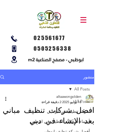
025561677
0505256338
ابوظبي - مصفح الصناعية m2
منشور
All Posts
altaawongolden
All Posts
16 يوليو 2025
2 دقيقة قراءة
افضل شركات تنظيف مباني
شركة تنظيف في ابوظبي
بعد الإنشاء في دبي
أسماء شركات التنظيف في ابوظبي
أفضل شركة تنظيف ابوظبي