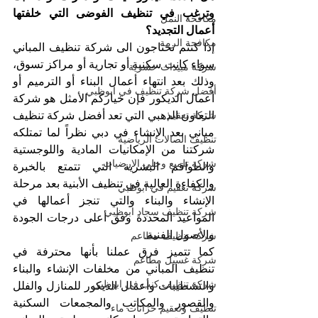
وترغب في تنظيف الفوضى التي خلفتها 
مكافحة النمل
أعمال التجديد؟
مكافحة الرمة
إذا كنتم تحتاجون الى شركة تنظيف المباني 
سواء كانت سكنية أو تجارية أو مراكز تسوق، 
شركة مبيدات حشرية
وذلك بعد انتهاء أعمال البناء أو الترميم أو 
أفضل شركة تنظيف في ابوظبي
أعمال الديكور فإن خياركم الأمثل هو شركة 
شركة تعقيم
التعاون الذهبي التي تعد أفضل شركة تنظيف 
مباني بعد الإنشاء في دبي نظراً لما تمتلكه 
تنظيف الصالات الرياضية
شركتنا من الإمكانيات المادية واللوجستية 
شركة تلميع وجلي الارضيات
والطواقم البشرية التي تتمتع بالخبرة 
والكفاءة العالية في تنظيف الأبنية بعد مرحلة 
شركة تعقيم في ابوظبي
الإنشاء والبناء والتي تنجز أعمالها في 
شركة تنظيف سجاد ابوظبي
المواعيد المحددة وفق أعلى درجات الجودة 
والأصول الفنية.
شركة تنظيف مطاعم
كما تتميز فرق عملنا بأنها محترفة في 
شركة غسيل مطاعم
تنظيف المباني من مخلفات الإنشاء والبناء 
شركة تنظيف كنب في ابوظبي
والتشطيبات وأعمال الديكور للمنازل والفلل 
والقصور والمكاتب والمجمعات السكنية 
تنظيف وتعقيم خزانات ماء