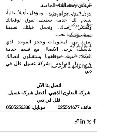
شركات تنظيف ابوظبي
الزمني ومتطلباتك الخاصة.
لدينا فريق عمل مدرب ومؤهل تأهيلاً عالياً، 
شركة تنظيف في الزاهية
لنقدم لك خدمة تنظيف تفوق توقعاتك 
تنظيف موكيت
وتضمن رضاك، وتجعل فيلتك نظيفةً 
ومشرقة كما تحب.
غسيل موكيت
لمزيد من المعلومات وحجز الموعد الذي 
تلميع الباركيه
يناسبك، يرجى الاتصال مع قسم خدمة 
شركة تنظيف مستودعات
العملاء لدينا، موظفونا يستقبلون اتصالك 
على مدار الساعة. 
| شركة غسيل فلل في 
تلميع الواجهات الزجاجية
دبي
اتصل بنا الآن
شركة التعاون الذهبي، أفضل شركة غسيل 
فلل في دبي
هاتف 025561677          موبايل: 0505256338