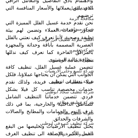
والاهتمام بأدق التفاصيل والتعامل الراقي 
الذي يليق بعملائها والأسعار المنافسة التي 
مكافحة النمل
ترضيهم.
مكافحة الرمة
نحن نقدم خدمة غسيل الفلل المميزة التي 
شركة مبيدات حشرية
تتجاوز توقعات العملاء وتضمن لهم بيئة 
نظيفة وصحية. لأننا نعرف كيف نعتني بالفلل 
أفضل شركة تنظيف في ابوظبي
العصرية المصممة بأناقة وحداثة والمجهزة 
شركة تعقيم
بالمرافق الفاخرة كما نعرف كيف ندللها 
بنظافة عالية المستوى.
تنظيف الصالات الرياضية
تتضمن عملية غسيل الفلل، تنظيف كافة 
شركة تلميع وجلي الارضيات
الجوانب التي يمكن أن يحتاجها عملاؤنا، فلكل 
شركة تعقيم في ابوظبي
فيلا متطلبات تنظيف فريدة، ولذلك نقدم 
خدمات مخصصة تناسب كل فيلا بشكل 
شركة تنظيف سجاد ابوظبي
فردي. تتضمن خدماتنا التنظيف الشامل 
شركة تنظيف مطاعم
للمناطق الداخلية والخارجية، بما في ذلك 
غرف النوم والحمامات والمطابخ والصالات 
شركة غسيل مطاعم
والشرفات والحدائق.
شركة تنظيف كنب في ابوظبي
يحتل تنظيف الأرضيات وتخليصها من البقع 
العمل الأكبر، بالإضافة الى تنظيف الغرف 
تنظيف وتعقيم خزانات ماء