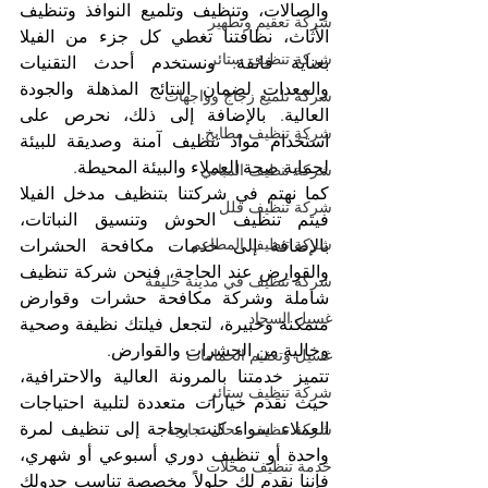
والصالات، وتنظيف وتلميع النوافذ وتنظيف 
شركة تعقيم وتطهير
الأثاث، نظافتنا تغطي كل جزء من الفيلا 
شركة تنظيف ستائر
بعناية فائقة. ونستخدم أحدث التقنيات 
والمعدات لضمان النتائج المذهلة والجودة 
شركة تلميع زجاج وواجهات
العالية. بالإضافة إلى ذلك، نحرص على 
شركة تنظيف مطابخ
استخدام مواد تنظيف آمنة وصديقة للبيئة 
لحماية صحة العملاء والبيئة المحيطة.
شركة تنظيف المباني
كما نهتم في شركتنا بتنظيف مدخل الفيلا 
شركة تنظيف فلل
فيتم تنظيف الحوش وتنسيق النباتات، 
شركة تنظيف المطاعم
بالإضافة إلى خدمات مكافحة الحشرات 
والقوارض عند الحاجة، فنحن شركة تنظيف 
شركة تنظيف في مدينة خليفة
شاملة وشركة مكافحة حشرات وقوارض 
غسيل السجاد
متمكنة وخبيرة، لتجعل فيلتك نظيفة وصحية 
وخالية من الحشرات والقوارض.
غسيل وتعقيم الحمامات
تتميز خدمتنا بالمرونة العالية والاحترافية، 
شركة تنظيف ستائر
حيث نقدم خيارات متعددة لتلبية احتياجات 
العملاء. سواء كنت بحاجة إلى تنظيف لمرة 
شركة تنظيف محال تجارية
واحدة أو تنظيف دوري أسبوعي أو شهري، 
خدمة تنظيف محلات
فإننا نقدم لك حلولاً مخصصة تناسب جدولك 