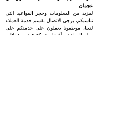
عجمان
لمزيد من المعلومات وحجز المواعيد التي 
تناسبكم، يرجى الاتصال بقسم خدمة العملاء 
لدينا، موظفونا يعملون على خدمتكم على 
مدار الساعة. 
 أفضل شركة تعقيم خزانات 
مياه المنازل في عجمان
اتصلوا الآن مع
أفضل شركة تنظيف وغسيل وتعقيم خزانات 
المياه للمنازل في عجمان
شركة التعاون الذهبي
هاتف 025561677          موبايل: 0505256338
إظهار الكل
المنشورات الأخيرة