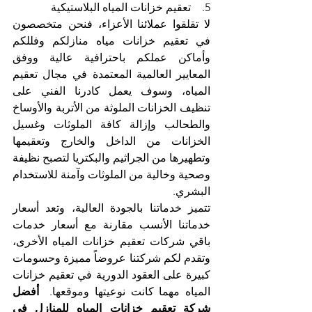
5.    تعقيم خزانات المياه البلاستيكية
لا تقلقوا عملائنا الأعزاء، فنحن متخصصون 
في تعقيم خزانات مياه منازلكم وفللكم 
وأماكن عملكم باحترافية عالية ووفق 
المعايير العالمية المعتمدة في مجال تعقيم 
المياه، وسوف يعمل كادرنا الفني على 
تنظيف الخزانات الملوثة من الأتربة والأوساخ 
والطحالب وإزالة كافة الملوثات وغسيل 
الخزانات من الداخل والخارج وتعقيمها 
وتطهيرها من الجراثيم والبكتريا لتصبح نظيفة 
وصحية وخالية من الملوثات وآمنة للاستخدام 
البشري.
تتميز خدماتنا بالجودة العالية، وتعد أسعار 
خدماتنا الأنسب مقارنة مع أسعار خدمات 
باقي شركات تعقيم خزانات المياه الأخرى، 
وتقدم لكم شركتنا عروضاً مميزة وحسومات 
كبيرة على العقود الدورية في تعقيم خزانات 
المياه مهما كانت نوعيتها وموقعها. 
 أفضل 
شركة تعقيم خزانات المياه للمنازل في 