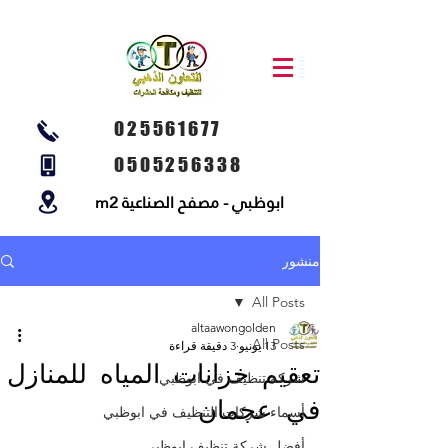
025561677
0505256338
ابوظبي - مصفح الصناعية m2
منشور
All Posts
altaawongolden
All Posts
13 يونيو
3 دقيقة قراءة
تعقيم خزانات المياه للمنازل
شركة تنظيف في ابوظبي
في عجمان
أسماء شركات التنظيف في ابوظبي
أفضل شركة تنظيف ابوظبي