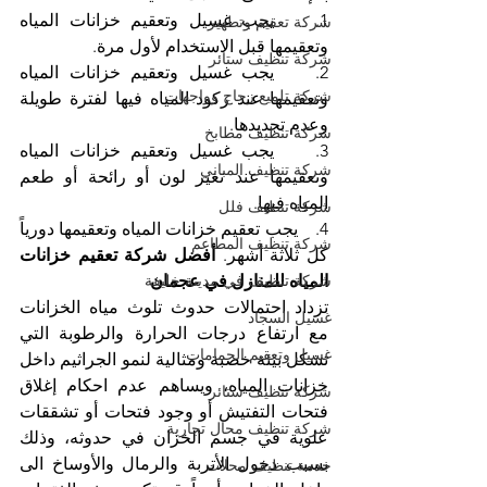
1.    يجب غسيل وتعقيم خزانات المياه 
شركة تعقيم وتطهير
وتعقيمها قبل الاستخدام لأول مرة.
شركة تنظيف ستائر
2.    يجب غسيل وتعقيم خزانات المياه 
شركة تلميع زجاج وواجهات
وتعقيمها عند ركود المياه فيها لفترة طويلة 
وعدم تجديدها.
شركة تنظيف مطابخ
3.    يجب غسيل وتعقيم خزانات المياه 
شركة تنظيف المباني
وتعقيمها عند تغير لون أو رائحة أو طعم 
المياه فيها.
شركة تنظيف فلل
4.    يجب تعقيم خزانات المياه وتعقيمها دورياً 
شركة تنظيف المطاعم
كل ثلاثة أشهر. 
أفضل شركة تعقيم خزانات 
المياه للمنازل في عجمان
شركة تنظيف في مدينة خليفة
تزداد احتمالات حدوث تلوث مياه الخزانات 
غسيل السجاد
مع ارتفاع درجات الحرارة والرطوبة التي 
غسيل وتعقيم الحمامات
تشكل بيئة خصبة ومثالية لنمو الجراثيم داخل 
خزانات المياه، ويساهم عدم احكام إغلاق 
شركة تنظيف ستائر
فتحات التفتيش أو وجود فتحات أو تشققات 
شركة تنظيف محال تجارية
علوية في جسم الخزان في حدوثه، وذلك 
بسبب دخول الأتربة والرمال والأوساخ الى 
خدمة تنظيف محلات