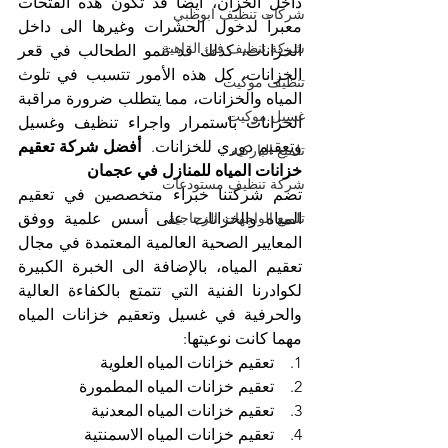
داخل الخزان، أيضاً قد تكون هذه الفتحات 
شركات تنظيف ابوظبي
معبراً لدخول الحشرات وغيرها الى داخل 
شركة تنظيف في الزاهية
الخزانات، كذلك قد تنمو الطحالب في قعر 
الخزانات، كل هذه الأمور تتسبب في تلوث 
تنظيف موكيت
المياه والخزانات، مما يتطلب ضرورة مراقبة 
غسيل موكيت
الخزانات باستمرار واجراء تنظيف وغسيل 
وتعقيم دوري للخزانات. 
 أفضل شركة تعقيم 
تلميع الباركيه
خزانات المياه للمنازل في عجمان
شركة تنظيف مستودعات
تضم شركتنا خبراء متخصصين في تعقيم 
تلميع الواجهات الزجاجية
المياه والخزانات على أسس علمية ووفق 
المعايير الصحية العالمية المعتمدة في مجال 
تعقيم المياه، بالإضافة الى الخبرة الكبيرة 
لكوادرنا الفنية التي تتمتع بالكفاءة العالية 
والحرفية في غسيل وتعقيم خزانات المياه 
مهما كانت نوعيتها:
1.    تعقيم خزانات المياه العلوية
2.    تعقيم خزانات المياه المطمورة
3.    تعقيم خزانات المياه المعدنية
4.    تعقيم خزانات المياه الاسمنتية