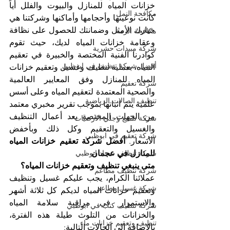
خزانات المياه للمنازل والبيوت والفلل أياً 
مكافحة النمل
كانت نوعيتها وأحجامها وأماكنها وشركتنا هي 
خيارك الأمثل وضمانتك للحصول على نظافة 
مكافحة الرمة
وعقامة خزانات المياه لديك، حيث تقوم 
شركة مبيدات حشرية
كوادرنا الفنية المختصة والخبيرة في تعقيم 
أفضل شركة تنظيف في ابوظبي
المياه، بعملية تنظيف وغسيل وتعقيم خزانات 
المياه للمنازل وفق المعايير العالمية 
شركة تعقيم
والصحية المعتمدة لتعقيم المياه وعلى أسس 
تنظيف الصالات الرياضية
علمية يتم اثباتها بموجب تقرير مخبري معتمد 
من الجهات المختصة بعد أعمال التنظيف 
شركة تلميع وجلي الارضيات
والغسيل والتعقيم وكل ذلك وبأخفض 
شركة تعقيم في ابوظبي
الأسعار. 
أفضل شركة تعقيم خزانات المياه 
للمنازل في عجمان
شركة تنظيف سجاد ابوظبي
متى ينبغي تنظيف وتعقيم خزانات المياه؟
شركة تنظيف مطاعم
عملائنا الكرام، يجب عليكم غسيل وتنظيف 
شركة غسيل مطاعم
وتعقيم خزانات المياه لديكم كل ثلاثة أشهر 
والاستمرار في مراقبة سلامة المياه 
شركة تنظيف كنب في ابوظبي
والخزانات من التلوث طيلة هذه الفترة، 
تنظيف وتعقيم خزانات ماء
بالإضافة الى الحالات التالية: