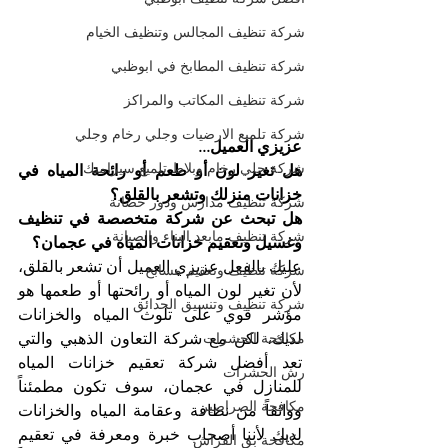
شركة تنظيف المجالس وتنظيف الخيام
شركة تنظيف المطابخ في ابوظبي
شركة تنظيف المكاتب والمراكز
شركة تلميع الارضيات وجلي رخام وجلي
عزيزي العميل...
شركة جلي رخام وبلاط تلميع سيراميك
هل تغير لون أو طعم أو رائحة المياه في 
خزانات منزلك وتشعر بالقلق؟
شركة تنظيف مدارس ودور حضانة
هل تبحث عن شركة متخصصة في تنظيف 
شركة تنظيف مابعد البناء والصيانة
وغسيل وتعقيم خزانات المياه في عجمان؟
عليك بالفعل عزيزي العميل أن تشعر بالقلق، 
شركة تنظيف وتعقيم مسابح
لأن تغير لون المياه أو رائحتها أو طعمها هو 
شركة تنظيف وتنسيق الحدائق
مؤشر قوي على تلوث المياه والخزانات 
مكافحة الحشرات
لديك، لكن مع شركة التعاون الذهبي والتي 
تعد أفضل شركة تعقيم خزانات المياه 
رش الحشرات
للمنازل في عجمان، سوف تكون مطمئناً 
مكافحة الصراصير
وواثقاً من نظافة وعقامة المياه والخزانات 
لديك لأننا أصحاب خبرة ومعرفة في تعقيم 
مكافحة بق الفراش