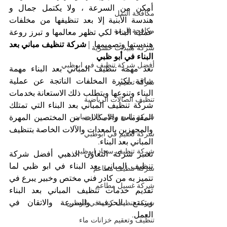
أمكن من السرعة ، ولا يكتمل جمال و 
مكافحة النمل
هندسة الأبنية إلا بعد تنظيفها من مخلفات 
مكافحة الرمة
عملية البناء لكي تظهر معالمها و تبرز روعة 
هندستها وتصميمها. | 
شركة تنظيف مباني بعد 
شركة مبيدات حشرية
البناء في أبو ظبي
أفضل شركة تنظيف في ابوظبي
تعد مهمة تنظيف المباني بعد البناء مهمة 
شاقة لكثرة المخلفات الناتجة عن عملية 
شركة تعقيم
البناء وتنوعها ويتطلب ذلك الاستعانة بخدمات 
تنظيف الصالات الرياضية
شركة تنظيف المباني بعد البناء التي تمتلك 
شركة تلميع وجلي الارضيات
المقومات والامكانات من المختصين المهرة 
والمجهزين بالمعدات والآلات الخاصة بتنظيف 
شركة تعقيم في ابوظبي
المباني بعد البناء.
شركة تنظيف سجاد ابوظبي
تعتبر شركة التعاون الذهبي أفضل شركة 
تنظيف المباني بعد البناء في ابو ظبي لما 
شركة تنظيف مطاعم
تتميز به من كادر فني مختص وخبير يبرع في 
شركة غسيل مطاعم
تقديم خدمات تنظيف المباني بعد البناء 
ويتمتع بالحرفية والسرعة والاتقان في 
شركة تنظيف كنب في ابوظبي
العمل.
تنظيف وتعقيم خزانات ماء