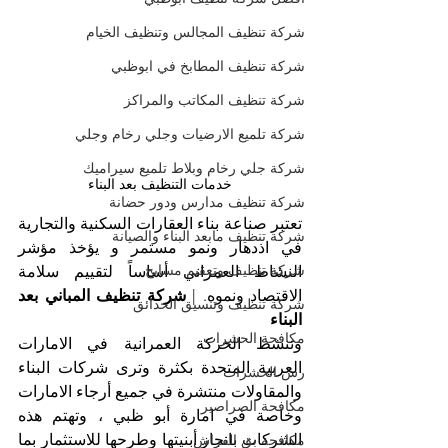
شركة تنظيف المجالس وتنظيف الخيام
شركة تنظيف المطابخ في ابوظبي
شركة تنظيف المكاتب والمراكز
شركة تلميع الارضيات وجلي رخام وجلي
شركة جلي رخام وبلاط تلميع سيراميك
خدمات التنظيف بعد البناء
شركة تنظيف مدارس ودور حضانة
تعتبر صناعة بناء العقارات السكنية والتجارية 
شركة تنظيف مابعد البناء والصيانة
في اذدهار ونمو مستمر و يؤخذ مؤشر 
شركة تنظيف وتعقيم مسابح
النشاط العمراني أساساً لتقييم سلامة 
الاقتصاد ونموه. | 
شركة تنظيف المباني بعد 
شركة تنظيف وتنسيق الحدائق
البناء
مكافحة الحشرات
وتنشط الحركة العمرانية في الامارات 
العربية المتحدة بكثرة وترى شركات البناء 
رش الحشرات
والمقاولات منتشرة في جميع أرجاء الامارات 
مكافحة الصراصير
وخاصة في امارة أبو ظبي ، وتهتم هذه 
الشركات بانجاز أبنيتها وطرحها للاستثمار بما 
مكافحة بق الفراش