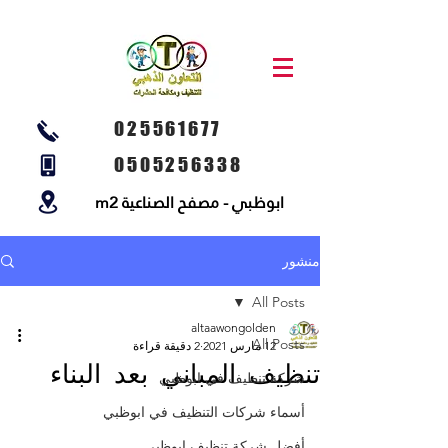
025561677
0505256338
ابوظبي - مصفح الصناعية m2
منشور
All Posts
altaawongolden
All Posts
12 مارس 2021
2 دقيقة قراءة
تنظيف المباني بعد البناء
شركة تنظيف في ابوظبي
أسماء شركات التنظيف في ابوظبي
أفضل شركة تنظيف ابوظبي