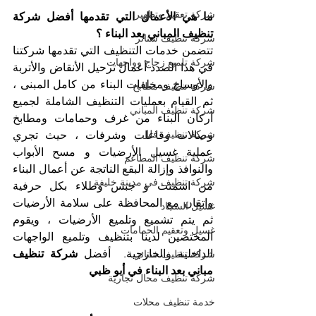
شركة تعقيم وتطهير
ما هي الأعمال التي تقدمها أفضل شركة 
تنظيف المباني بعد البناء ؟
شركة تنظيف ستائر
تتضمن خدمات التنظيف التي تقدمها شركتنا 
شركة تلميع زجاج وواجهات
في هذا الصدد أعمال ترحيل الأنقاض والأتربة 
والأوساخ ومخلفات البناء من كامل المبنى ، 
شركة تنظيف مطابخ
ثم القيام بعمليات التنظيف الشاملة لجميع 
شركة تنظيف المباني
أركان البناء من غرف وحمامات ومطابخ 
شركة تنظيف فلل
وصالات وقاعات وشرفات ، حيث تجري 
عملية غسيل الأرضيات و مسح الأبواب 
شركة تنظيف المطاعم
والنوافذ وإزالة البقع الناتجة عن أعمال البناء 
شركة تنظيف في مدينة خليفة
من اسمنت و جبس وطلاء بكل حرفية 
واتقان مع المحافظة على سلامة الأرضيات 
غسيل السجاد
ثم يتم تشميع وتلميع الأرضيات ، ويقوم 
غسيل وتعقيم الحمامات
المختصين لدينا بتنظيف وتلميع الواجهات 
الداخلية والخارجية.  أفضل 
شركة تنظيف 
شركة تنظيف ستائر
مباني بعد البناء في أبو ظبي
شركة تنظيف محال تجارية
خدمة تنظيف محلات