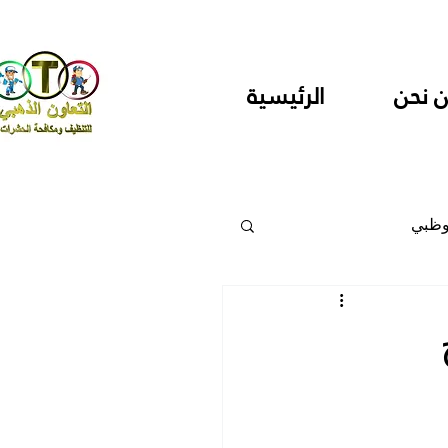
 نحن
الرئيسية
وظبي
 والمراكز
دارس ودور حضانة