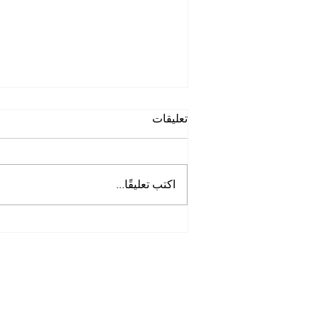
تعليقات
اكتب تعليقًا...
أفضل شركة غسيل حمامات
في الخوانيج
Tel:
0097125561677