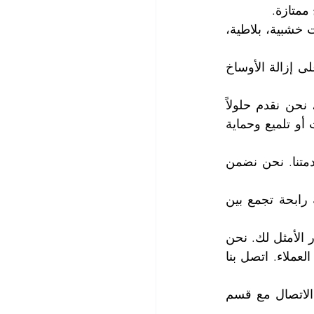
ممتازة.
 نقدم خدمات تنظيف لجميع أنواع الأرضيات. سواء كانت خشبية، بلاطية، 
 نحن نهتم بتنظيف كل بقعة وزاوية على الأرضية. يتم التركيز على إزالة الأوساخ 
: نحن ندرك أن كل عميل لديه احتياجات فريدة. لذا، نحن نقدم حلولاً 
مخصصة تتناسب مع متطلباتك الخاصة. سواء كنت تحتاج إلى تنظيف عميق للأرضيات أو تلميع وحماية 
: نحن نسعى جاهدين لتحقيق أعلى مستويات الجودة في خدمتنا. نحن نضمن 
 تعد أسعار خدماتنا منافسة جداً واقتصادية وتوفر لك صفقة رابحة تجمع بين 
إذا كنت تبحث عن خدمة تنظيف أرضيات احترافية بخبرة عالية، فإن شركتنا هي الخيار الأمثل لك. نحن 
نقدم تنظيفاً شاملاً وفعالاً لجميع أنواع الأرضيات، مع التركيز على جودة الخدمة ورضا العملاء. اتصل بنا 
للاستفسار والحصول على المزيد من المعلومات وحجز الموعد الذي يناسبك، يرجى الاتصال مع قسم 